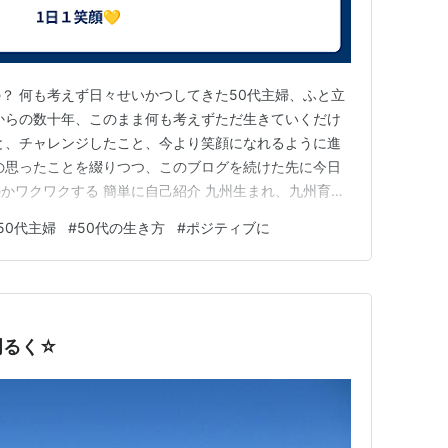
？ 何も考えず日々せいかつしてきた50代主婦、ふと立
からの数十年、このまま何も考えずただ生きていくだけ
と、チャレンジしたこと、今より笑顔になれるように進
の思ったことを綴りつつ、このブログを続けた先に今日
かワクワクする 簡単に自己紹介 九州生まれ、九州育
子供二人もはや30代に・・・ 主人と二人の生活の中で
50代主婦
#
50代の生き方
#
ポジティブに
なれることを見つけながら生活していきたいと思ってます
ていきたい内容 日々…
明るく☆