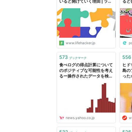
いると開けていく理由 | ライ
ると
フハッカー・ジャパン
ぞ…
ねる
ィブ
う話
www.lifehacker.jp
p
573
556
ブックマーク
食べログの得点計算について
ヒド
のポジティブな可能性を考え
島の
るー操作されたデータを検証
った
する難しさー（井上明人） -
エキスパート - Yahoo!ニュ
ース
news.yahoo.co.jp
w
532
526