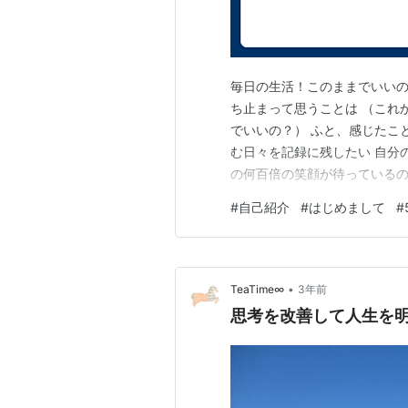
毎日の生活！このままでいいの
ち止まって思うことは （これ
でいいの？） ふと、感じたこ
む日々を記録に残したい 自分
の何百倍の笑顔が待っているの
ち、主人の仕事で九州から出て
#
自己紹介
#
はじめまして
#
少しでも嬉しい事や、笑顔に
今はパートタイマーです 書い
•
TeaTime∞
3年前
思考を改善して人生を