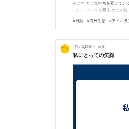
そこで どう気持ちを変えてい
した。 そして今回 初めてが続
てを任せて家を空けるっと言う
#
日記
#
海外生活
#
アイルラ
で少し緊張気味だった事が彼に
まで送ってくれ 家では…
•
1日１笑顔💛
1年前
私にとっての笑顔