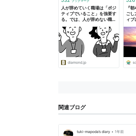
ブックマーク
人が辞めていく職場は「ポジ
『朝
ティブでいること」を強要す
ごし
る。では、人が辞めない職場
ィブ
はどうしている？
僭越
30
グ】
diamond.jp
s
関連ブログ
•
tuki-mapoda’s diary
1年前