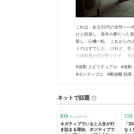
これは、ある50代の女性――
ひと段落し、長年の夢だった
新し、心機一転、 これからの
トのはずでした。 けれど、引
な違和感が忍び寄ります。 夫
なり、佐知子さん自身も、夜
#
波動 スピリチュアル
#
波動
日が続いたのです。 「なんだ
#
ポジティブに
#
断捨離 効果
ていました。新生活のストレス
ネットで話題
919
726
ブックマーク
ネガティブでいると人生が行
「3
き詰まる理由、ポジティブで
なく