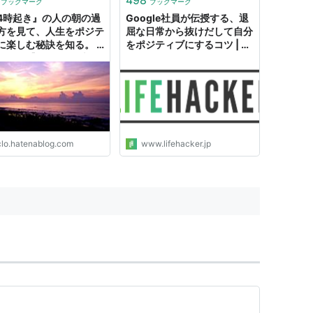
ブックマーク
ブックマーク
4時起き』の人の朝の過
Google社員が伝授する、退
方を見て、人生をポジテ
屈な日常から抜けだして自分
に楽しむ秘訣を知る。 -
をポジティブにするコツ | ラ
ながら【1テーマの本を
イフハッカー・ジャパン
冊読んで勉強するブロ
clo.hatenablog.com
www.lifehacker.jp