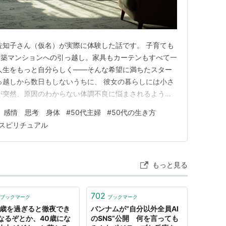
佐知子さん（仮名）が実際に体験した話です。 子育ても
新築マンションへの引っ越し。家具もカーテンもすべて一
人生をもっと自分らしく――そんな希望に満ちたスター
っ越しから数日もしないうちに、 彼女の暮らしには小さ
が突然、原因のわからない体調不良に悩まされるように
になると決まって胸のあたりがざわつき、不安で眠れない
 感情 思考 身体
#
50代主婦
#
50代の生き方
ろう…この家、空気が重い」 最初は疲れのせいだと思っ
 スピリチュアル
、環境の変化、 更年…
もっと見る
702
ブックマーク
ブックマーク
5歳を過ぎると徹夜でき
バンナムが“自分以外全員AI
なるぞとか、40歳にな
のSNS”公開 何を言っても