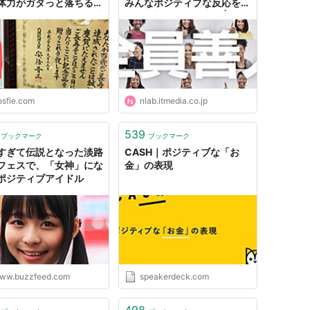
体力がガタっと落ちる
みんなポジティブな反応をく
」とよく聞くけど歳を重
れる理想的な終末世界 | ねと
ことで逆にどんなポジテ
らぼ
なことがあるのか、とい
osfie.com
nlab.itmedia.co.jp
539
ブックマーク
ブックマーク
すぎて伝説となった淡路
CASH｜ポジティブな「お
フェスで、「女神」にな
金」の表現
ポジティブアイドル
ww.buzzfeed.com
speakerdeck.com
498