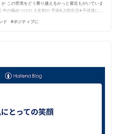
くか この苦境をどう乗り越えるかっと最近もがいていま
く中の極めつけの 人生初の 手術&入院生活➕️子供達に全
経験をしました。 上は19歳で 私が初めてっということ
ンド
#
ポジティブに
も伝わっていた様で 朝早でしたが 私に付き添って病院