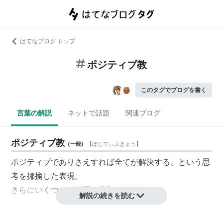
はてなブログ トップ
ポジティブ教
このタグでブログを書く
言葉の解説
ネットで話題
関連ブログ
ポジティブ教
(
一般
)
【
ぽじてぃぶきょう
】
ポジティブでありさえすれば全てが解決する、という思
考を揶揄した表現。
さらにいくつかの側面に分類される。
解説の続きを読む