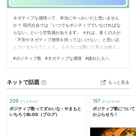
ネガティブな感情って、本当にやっかいだと思いません
か？ 現代社会では「いつでもポジティブでいなければな
らない」という空気感があります。 それは、多くの人が
「不安やネガティブ感情を持ってはいけない」と思い込
んでいるからでしょう。 ＳＮＳには輝いて見える他人の
投稿があふれているし、自己啓発書では「前向きである
#
ポジティブ教
#
ネガティブな感情
#
疲れた人へ
こと」が成功の秘訣として語られています。人生につい
て学ぼうとすればするほど、私たちは自分の中に湧き上
がるネガティブな感情に罪悪感を抱いてしまうのです。
ネットで話題
もっと見る
確かに、いつまでもネガティブな状態に留まっていては
困るでしょう。しかし、一時的に落ち込んだり、不安に
なったりするのは、人間として当然のことでは…
209
197
ブックマーク
ブックマーク
ポジティブ教ってダルいな - やまもと
ポジティブ教について 
いちろうBLOG（ブログ）
かぶらせろ！