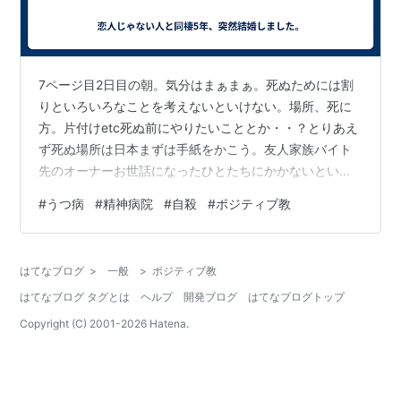
7ページ目2日目の朝。気分はまぁまぁ。死ぬためには割
りといろいろなことを考えないといけない。場所、死に
方。片付けetc死ぬ前にやりたいこととか・・？とりあえ
ず死ぬ場所は日本まずは手紙をかこう。友人家族バイト
先のオーナーお世話になったひとたちにかかないといけ
ない。携帯の解約とか、いらないものはまずすえて部屋
#
うつ病
#
精神病院
#
自殺
#
ポジティブ教
もきれいに。会っておきたい人には全部いう。アメリカ
には死ぬ前に1回いってみんなと飲み会でもしたいかもし
れない最後の晩餐どうしようかな。 料理の通信でもやっ
はてなブログ
>
一般
>
ポジティブ教
てみようかなディズニーランドにいきたいdim sumたべ
はてなブログ タグとは
ヘルプ
開発ブログ
はてなブログトップ
たい誰か面会に来るとすこししたいことがふえる わたし
の思考は相変わらずnegativ…
Copyright (C) 2001-
2026
Hatena.