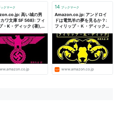
14
ブックマーク
ブックマーク
zon.co.jp: 高い城の男
Amazon.co.jp: アンドロイ
カワ文庫 SF 568): フィ
ドは電気羊の夢を見るか？:
プ・K・ディック (著),
フィリップ・Ｋ・ディック
志 (翻訳), 土井宏明(ポ
(著), 浅倉久志 (翻訳), カバー
ン) (イラスト): 本
デザイン:土井宏明(ポジトロ
ン) (イラスト): Digital
Ebook Purchas
ww.amazon.co.jp
www.amazon.co.jp