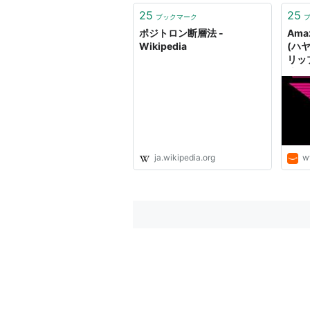
25
25
ブックマーク
ポジトロン断層法 -
Ama
Wikipedia
(ハヤ
リッ
浅倉久
ジトロ
ja.wikipedia.org
w