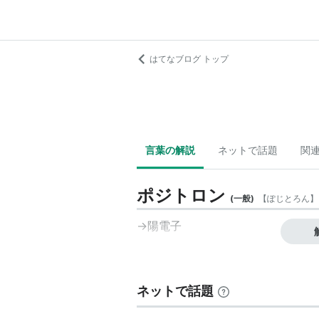
はてなブログ トップ
言葉の解説
ネットで話題
関
ポジトロン
(
一般
)
【
ぽじとろん
】
→陽電子
ネットで話題