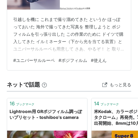
引越しを機に これまで撮り溜めてきた というか ほっぽ
っておいた 海外で撮ってきた写真を 整理しようと ポジ
フィルムを引っ張り出した この作業のために ドイツで購
入してきた イルミネーター（下から光を当てる装置）と
ユニバーサルルーペも用意して さあ、やるぞ！ と 取り
掛かってはみたものの イルミネーターは さすがに電池切
#
ユニバーサルルーペ
#
ポジフィルム
#
使えん
れ ライカのルーペに至っては 使い方を忘れてる ルーペ
のあっちを引っ張り こっちを押して やっと マウント
（ポジフィルムのケース）収納部分を 引っ張り出して フ
ネットで話題
もっと見る
ィルムを 入れてはみたけれど ぼやーんとして 使い物に
ならない えーん 以前はとっても クリアに見えたのに こ
れじゃ…
16
14
ブックマーク
ブックマーク
Lightroom用 GRポジフィルム調っぽ
米Kodak、カラーポ
いプリセット - toshiboo's camera
タクローム」再発売。
出荷開始、8mmは10月
Engadget 日本版