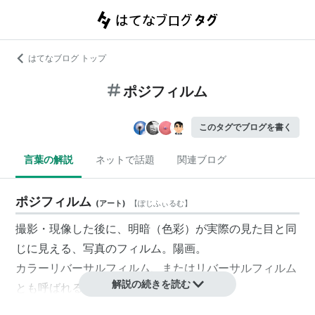
はてなブログ トップ
ポジフィルム
このタグでブログを書く
言葉の解説
ネットで話題
関連ブログ
ポジフィルム
(
アート
)
【
ぽじふぃるむ
】
撮影・現像した後に、明暗（色彩）が実際の見た目と同
じに見える、写真のフィルム。陽画。
カラー
リバーサル
フィルム、または
リバーサル
フィルム
解説の続きを読む
とも呼ばれる。