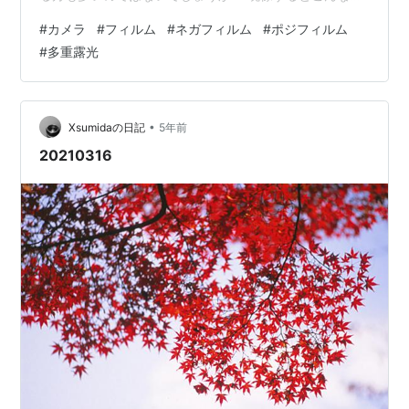
じ↓ ネガって、negative（ネガティブ）の略で negative
#
カメラ
#
フィルム
#
ネガフィルム
#
ポジフィルム
自体には、 写真の明るさや色相を反転するという意味が
#
多重露光
あります。 なので上の写真のように、 明るさ、色相が反
転して現像されます😊 ネガフィルムの現像は、インスタ
ントカメラだったり フィルムの中では主流なので 多くの
人が見たことあるのではないでしょうか💡…
•
Xsumidaの日記
5年前
20210316