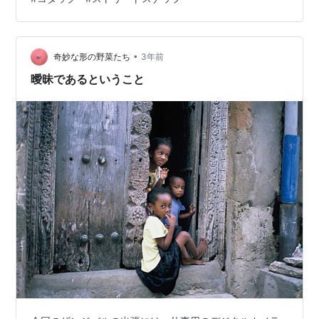
SUMICRON-C40mm f2 酒も国が違えば違法？ LEICA
M9 SUMICRON-C40mm f2 LEICA M9 …
•
奇妙な形の野菜たち
3年前
曖昧であるということ