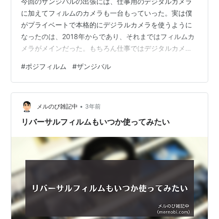
今回のザンジバルの出張には、仕事用のデジタルカメラ
に加えてフィルムのカメラも一台もっていった。実は僕
がプライベートで本格的にデジラルカメラを使うように
なったのは、2018年からであり、それまではフィルムカ
メラがメインだった。もちろん仕事ではデジタルカメラ
を使っている。現像しなくても、画像データとして報告
#
ポジフィルム
#
ザンジバル
書に簡単に貼り付けることが出来る。1980年代から90年
代の半ばぐらいまでは、僕たちの報告書には現像してプ
リントしたフィルム写真を糊で貼っていた。話はそれた
•
が、プライベートとはいえ、2018年までフィルムがメイ
メルのび雑記中
3年前
ンだったという人は、極めて希有であることは自分でも
リバーサルフィルムもいつか使ってみたい
認識している。 ザンジバルにフィルム…