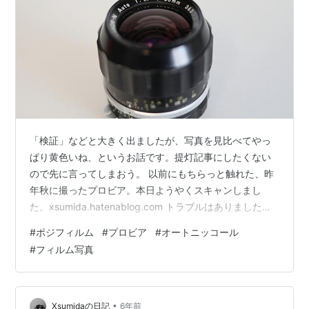
「検証」などと大きく出ましたが、写真を見比べてやっ
ぱり黄色いね、というお話です。提灯記事にしたくない
ので先に言ってしまおう。 以前にもちらっと触れた、昨
年秋に撮ったプロビア。本日ようやくスキャンしまし
た。xsumida.hatenablog.com トラブルはありました
が、おおよそ満足できる仕上がりになってたところまで
#
ポジフィルム
#
プロビア
#
オートニッコール
紹介した記憶。ポジだとごまかしが効かないぶん色が分
#
フィルム写真
かりやすいかなと思うので、Nikkor-N.C Auto 35mm
f1.4 が黄変している話に繋げてしまいましょう。 Nikkor-
N.C Auto 35mm f1.4 は1971年3月発売。この真っ黒なデ
ザインからもわかるよう…
•
Xsumidaの日記
6年前