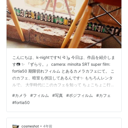
こんにちは、k-nightです٩( ᐛ )و 今日は、作品を紹介しま
す📷 ✨ 『ずらり。』 camera: minolta SRT super film:
fortia50 期限切れフィルム とあるカメラカフェにて。 こ
のカフェ、暗室も併設してあるんです✨ もちろんレンタ
ルで。 大学時代にこのカフェを知って ちょこちょこ行く
ようになりました。 ここのコーヒーが美味しくて☕️ 暗室
#
カメラ
#
フィルム
#
写真
#
ポジフィルム
#
カフェ
が併設してあるが故か、 窓際に使用済みのパトローネが
#
fortia50
ずらり。。🎞 フィルム好きからしたら、、、 なんかニヤ
ニヤしてしまう光景です😊 笑 写真展とかもできて、 居
心地がよく、つい長居してしまってました。。 ガヤガヤ
してる…
•
cosmeshot
4年前