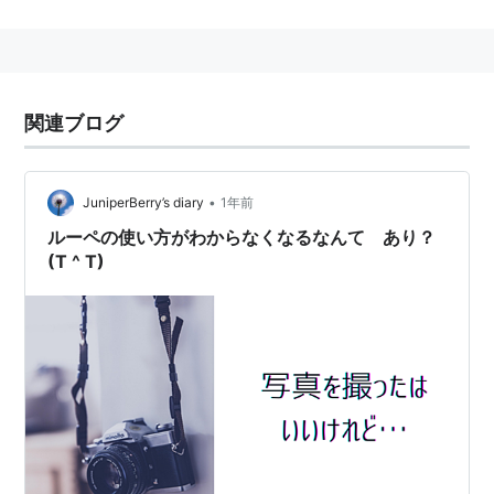
ネガフィルムのブランド名には「〜カラー」という名称
が与えられるのに対し、
ポジフィルムには「〜クローム」という名称が与えられ
関連ブログ
る。例：フジクローム・コダクローム
関連語
リスト::写真用語
•
JuniperBerry’s diary
1年前
ルーペの使い方がわからなくなるなんて あり？
(T ^ T)