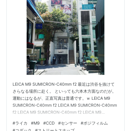
LEICA M9 SUMICRON-C40mm f2 最近は渋谷を抜けて
さらなる場所に赴く。 といっても六本木方面なのだが。
運動にはなるが、正直写真は普通です。ｗ LEICA M9
SUMICRON-C40mm f2 LEICA M9 SUMICRON-C40mm
f2 LEICA M9 SUMICRON-C40mm f2 LEICA M9
SUMICRON-C40mm f2 シーシャ？まだ未経験なおじさ
#
ライカ
#
M9
#
CCD
#
センサー
#
ポジフィルム
ん。 これも違法、脱法等あるらしいよね。 LEICA M9
#
コダック
#
ストリートスナップ