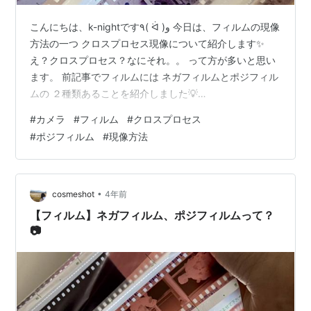
こんにちは、k-nightです٩( ᐛ )و 今日は、フィルムの現像
方法の一つ クロスプロセス現像について紹介します✨
え？クロスプロセス？なにそれ。。 って方が多いと思い
ます。 前記事でフィルムには ネガフィルムとポジフィル
ムの ２種類あることを紹介しました💡
cosmeshot.hatenablog.com 実は、ネガフィルムとポジ
#
カメラ
#
フィルム
#
クロスプロセス
フィルムは 現像する際の薬品、方法が違います。 クロス
#
ポジフィルム
#
現像方法
プロセスは、 ポジフィルムをネガフィルムの現像方法で
現像したものになります٩( 'ω' )و クロスプロセスで現像
すると 仕上がりの色が 赤みがかったり、青が強く発色し
たり、 緑だったり、粒子が粗く少しノス…
•
cosmeshot
4年前
【フィルム】ネガフィルム、ポジフィルムって？
📷