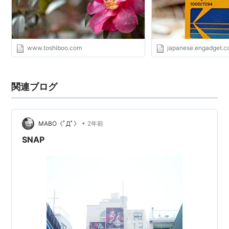
www.toshiboo.com
japanese.engadget.
関連ブログ
•
MABO《ﾟДﾟ》
2年前
SNAP