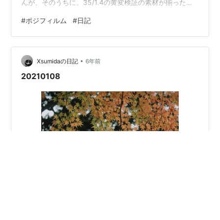
んが、そのうちに。35/1.4の黄変検証の素材が揃った。
フライングで。たしかに黄色い。 しばらくポジでは撮ら
#
ポジフィルム
#
日記
ないつもり…と思ってたんですが、描写を見るとまた使
いたくなってしまう。前もやったなこのくだり。 ライト
ボックスを通して見たときの美しさは、言葉では語りつ
•
くせないです。 ポジはフイルムを直接鑑賞できるので、
Xsumidaの日記
6年前
小さい135フイルムだと不満がありますねえ。 じつは
20210108
4×5ポジが数枚あるので撮ろう…