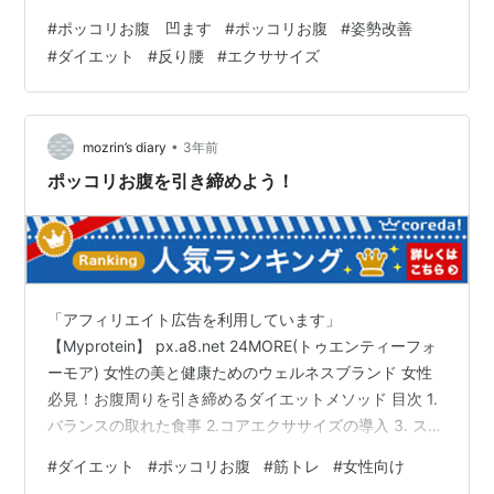
しかし、この連鎖を断ち切る鍵は意外にもシンプルで、
#
ポッコリお腹 凹ます
#
ポッコリお腹
#
姿勢改善
腹筋を正しく使えるようにすることから全てが始まりま
#
ダイエット
#
反り腰
#
エクササイズ
す。 この記事では、反り腰とポッコリお腹の密接な関係
を解き明かし、それらを効果的に解消する方法を探りま
す。 反り腰解消でポッコリお腹も同時に克服！腹筋活用
の正しいスタートポイント ポッコリお腹の悩みは、意外
•
mozrin’s diary
3年前
な原因から来ているかもしれません。実は、…
ポッコリお腹を引き締めよう！
「アフィリエイト広告を利用しています」
【Myprotein】 px.a8.net 24MORE(トゥエンティーフォ
ーモア) 女性の美と健康ためのウェルネスブランド 女性
必見！お腹周りを引き締めるダイエッ​​トメソッド 目次 1.
バランスの取れた食事 2.コアエクササイズの導入 3. スト
レス管理 4.水分補給 5. 小食頻繁食 こんにちは、女性の
#
ダイエット
#
ポッコリお腹
#
筋トレ
#
女性向け
皆さん。理想のウエストラインを手に入れるためには、