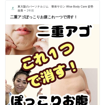
ボディラインは気になるよね。 海に行くから、プールだ
東大阪のパーソナルジム 整体サロン Wise Body Care 姿勢
からと、急にダイエットする女子も多いけど、夏って思
•
改善
2年前
う…
二重アゴぽっこりお腹これ一つで消す！