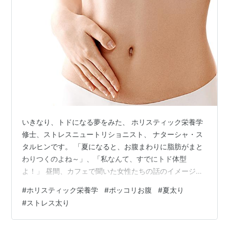
いきなり、トドになる夢をみた、 ホリスティック栄養学
修士、ストレスニュートリショニスト、 ナターシャ・ス
タルヒンです。 「夏になると、お腹まわりに脂肪がまと
わりつくのよね～」、「私なんて、すでにトド体型
よ！」 昼間、カフェで聞いた女性たちの話のイメージ
が、そのまま脳内に刻まれ、夢になってあらわれたの
#
ホリスティック栄養学
#
ポッコリお腹
#
夏太り
サ。 さあ、今日も元気に、いってみようか～～っ♪ ★ 夏
#
ストレス太り
太りしていない？ ☆★------------------------------- 夏
は薄着になるし、なんたって水着になる機会が多いから