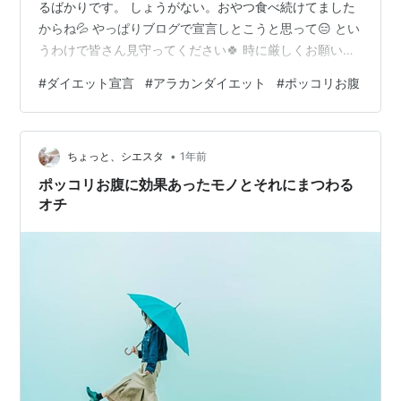
るばかりです。 しょうがない。おやつ食べ続けてました
からね💦 やっぱりブログで宣言しとこうと思って😑 とい
うわけで皆さん見守ってください🍀 時に厳しくお願いし
ます❗️ 一応、3月末までに53㎏ジャストを目指すつもりで
#
ダイエット宣言
#
アラカンダイエット
#
ポッコリお腹
すが、ぶっちゃけ本当は体重どうでもいいんですよ。
BMIもこの年なら肥満って程じゃなさそうだし。 この腹❗️
腹なんですよ‼️(● ˃̶͈̀ロ˂̶͈́)੭ꠥ⁾⁾ 年をとると顔は太らないのに
•
お腹だけポッコリしますね〜^_^; 人によるんでしょうけ
ちょっと、シエスタ
1年前
ど。 パッと見、顔は私ちょうど良いくら…
ポッコリお腹に効果あったモノとそれにまつわる
オチ