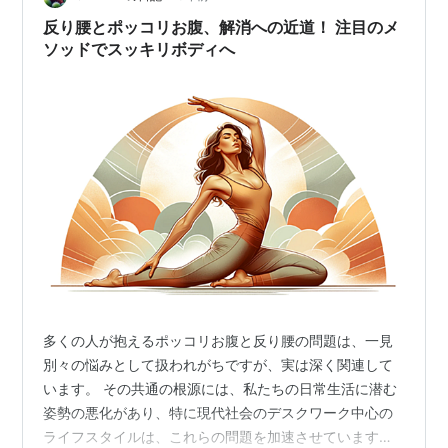
引いて、太ももの付け根を伸ばすようにします。 （腰を
反り腰とポッコリお腹、解消への近道！ 注目のメ
反らせないように注意。初心者の方は、手を床につ…
ソッドでスッキリボディへ
多くの人が抱えるポッコリお腹と反り腰の問題は、一見
別々の悩みとして扱われがちですが、実は深く関連して
います。 その共通の根源には、私たちの日常生活に潜む
姿勢の悪化があり、特に現代社会のデスクワーク中心の
ライフスタイルは、これらの問題を加速させています。