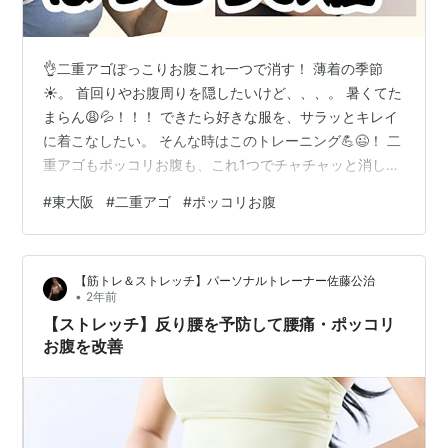
👌二重アゴぽっこりお腹これ一つで消す！ 薄着の季節
☀️。 首回りやお腹周りを隠したいけど、、、。 暑くてた
まらん😩💦！！！ できたら好きな服を、サラッとキレイ
に着こなしたい。 そんな時はこのトレーニング💪😉！ 二
重アゴもポッコリお腹も、これ1つでチャチャッと消して
しまいましょ✨。 【トレーニングのポイント】🔶アゴを
#
東大阪
#
二重アゴ
#
ポッコリお腹
引く 🔶後頭部を床にしっかりつける 🔶おへそを床に押し
つけつように力を入れて膝を抱える ※呼吸は深く摩って
～吐いて～と止めずに行ってくださいね～🌟 横になって
【筋トレ＆ストレッチ】パーソナルトレーナー佐藤公治
できるトレーニングなので、毎日寝る前や寝起きなどに
•
2年前
無理なくやってみてください。 🎥動画はこちらから🎥 🔥
【ストレッチ】反り腰を予防して腰痛・ポッコリ
Instagram 🔥…
お腹を改善