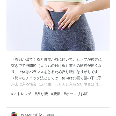
下腹部が出てくると骨盤が前に傾いて、ヒップが後方に
突きでて股関節（太ももの付け根）前面の筋肉が硬くな
り、上体はバランスをとるため反り腰になりがちです。
（簡単なチェック法としては、仰向けに寝て腰の下に手
が楽に入る場合は反り腰、ほとんど入らない場合は円
背：猫背の可能性があります） 骨盤の前傾を改善するに
#
ストレッチ
#
反り腰
#
腰痛
#
ポッコリお腹
は、股関節（太ももの付け根）前面にある腸腰筋群のス
トレッチが効果的です。 腸腰筋は、股関節を屈曲する
（歩行やランニングなど、太ももを前方へ上げる）働き
•
があるので、ストレッチする場合は反対に片脚を後ろへ
OMATANの日記
3年前