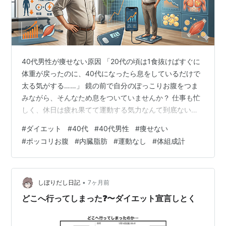
40代男性が痩せない原因 「20代の頃は1食抜けばすぐに
体重が戻ったのに、40代になったら息をしているだけで
太る気がする……」 鏡の前で自分のぽっこりお腹をつま
みながら、そんなため息をついていませんか？ 仕事も忙
しく、休日は疲れ果てて運動する気力なんて到底ない。
それなのに健康診断の数値やズボンのキツさは年々悪化
#
ダイエット
#
40代
#
40代男性
#
痩せない
していく。 先にはっきりとお伝えします。 40代のあな
#
ポッコリお腹
#
内臓脂肪
#
運動なし
#
体組成計
たが痩せないのは、「意志が弱いから」ではありませ
ん。単純に「体の仕組み」が20代の頃から根本的に変わ
ってしまったからです。 だからこそ、気合や根性で突然
ランニングを始めたり、極端な絶食をしたりするのは絶
•
しぼりだし日記
7ヶ月前
対にNG。運動習慣がない人が無理…
どこへ行ってしまった❓〜ダイエット宣言しとく