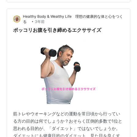
バランスの取れたダイエットと正しいエクササイズが準
備です。この記事では、お腹周りを引き締める女性向け
Healthy Body & Wealthy Life 理想の健康的な体と心をつく
のダイエット方法をご紹介します。健康で美しい体型を
•
る
3年前
手に入れるために、以下のポイントを参考にしてみて
ポッコリお腹を引き締めるエクササイズ
く…
筋トレやウオーキングなどの運動を常日頃から行ってい
る方の目的は何でしょうか？おそらく圧倒的多数で1位と
思われる目的が、「ダイエット」ではないでしょうか。
ダイエットにも健康目的のダイエット、見た目を良くす