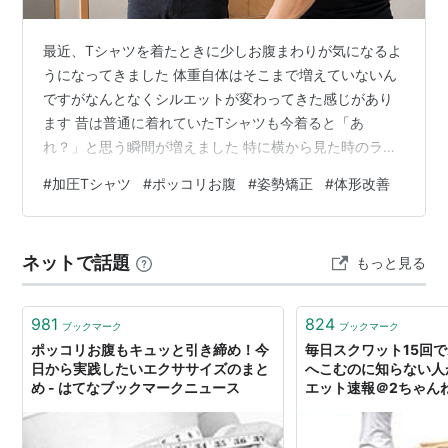
最近、Tシャツを着たときに少しお腹まわりが気になるよ
うになってきました 体重自体はそこまで増えていないん
ですがなんとなくシルエットが変わってきた感じがあり
ます 昔は普通に着れていたTシャツも今着ると「あ
れ？」と思う瞬間が増えました 特に横から見た時のライ
ンとかお腹まわりのゆるさが気になるんですよね 40代を
#
加圧Tシャツ
#
ポッコリお腹
#
姿勢矯正
#
体形改善
過ぎると体型や姿勢って少しずつ変わってくる気がしま
す デスクワーク中心の生活だと気づけば猫背気味になっ
ていたり座っている時間もかなり長くなります そのせい
ネットで話題
もっと見る
か以前よりお腹まわりが前に出やすくなった感じもあり
ます もちろん運動は大事なんですがまずは普段の姿勢を
意識することから始めた方がいいのかも…
981
824
ブックマーク
ブックマーク
ポッコリお腹もキュッと引き締め！今
毎日スクワット15回
日から実践したいエクササイズのまと
へこむのに知らない人が
め - はてなブックマークニュース
エット速報＠2ちゃん