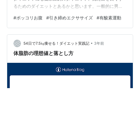
るためのダイエットとあるかと思います。一般的に男性
のダイエットの目的は「健康」、女性のダイエットの目
#
ポッコリお腹
#
引き締めエクササイズ
#
有酸素運動
的は「美容」が多いんじゃないかと思われますね。ただ
し、健康目的でダイエットをしているという方は中高年
の男性が多いと思われます。若い頃のダイエットは男性
•
も女性も見た目、つまり美容目的のほうが多いと思うん
54日で7.5㎏痩せる！ダイエット実践記
3年前
ですよね。美容目的というのは一次的な目的であって、
体脂肪の理想値と落とし方
本当の目的は異性にモテるためですよね。若い頃の原…
ダイエットを開始して早55日。最初の目標である「54日