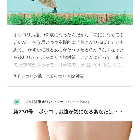
ポッコリお腹、60歳になったんだから「気にしなくても
いいか」 そう思いつつ定期的に「何とかせねば！」とも
思う。 かすかに残る女心がそうさせるのか？なくなった
ら終わりか？ ポッコリお腹対策、どこかに行ってしまっ
てた 効果があったモノは単純でした 追いかければ手に入
らず、追いかけなければ・・・ ポッコリお腹対策、どこ
#
ポッコリお腹
#
ポッコリお腹対策
かに行ってしまってた ヨガマットまで買ってYouTubeで
お気に入りのストレッチ動画を探し出し デスクワーク中
のお腹のきつさに悩む私 - ちょっと、シエスタ 対策を始
•
めたけど、冬場になると億劫になってました。 ぽっこり
JHNA健康通信バックナンバー
2年前
お腹の対策はじめました（2日目だけど） - ちょっと、シ
第230号 ポッコリお腹が気になるあなたは・・
エスタ スト…