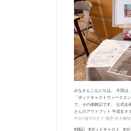
みなさんこんにちは。 今回は
「ポッドキャストウィークエンド
で、その体験記です。 公式企
さんのアウトプット 平成女オ
中2の魂100まで 俺思 好き趣味発
ローカルナイトニッポン 生物
#
雑記
#
ポッドキャスト
#
ポ