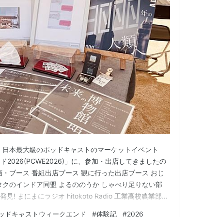
、日本最大級のポッドキャストのマーケットイベント
2026(PCWE2026)」に、参加・出店してきましたの
画・ブース 番組出店ブース 観に行った出店ブース おじ
タクのインドア同盟 よるののうか しゃべり足りない部
見! まにまにラジオ hitokoto Radio 工業高校農業部
をざっくり紹介するラジオ 金曜日の焚火会 おわりに
ッドキャストウィークエンド
#
体験記
#
2026