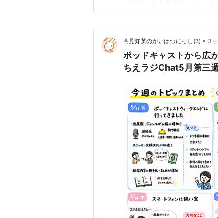
PCWE2026 の番組エピソー
編…
•
高見知英のかいはつにっし(β)
3
ポッドキャストから広が
ちえラジChat5月第三