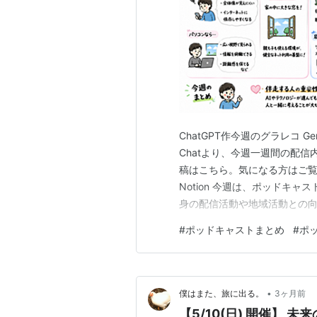
ChatGPT作今週のグラレコ 
Chatより、今週一週間の配信
稿はこちら。気になる方はご覧くだ
Notion 今週は、ポッドキ
身の配信活動や地域活動との向
ッドキャストというメディア
#
ポッドキャストまとめ
#
ポ
マートフォンとパソコンの関係
な広がりについても…
•
僕はまた、旅に出る。
3ヶ月前
【5/10(日) 開催】 