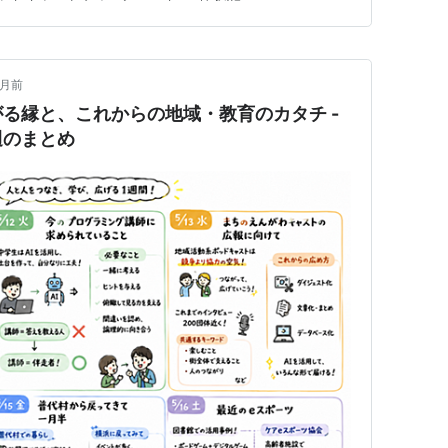
ドはこちら！ 短い速報版 番組ブース出店編 ブース探訪
ヶ月前
る縁と、これからの地域・教育のカタチ -
週のまとめ