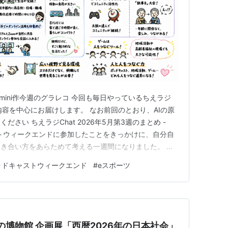
Gemini作今週のグラレコ 今回も毎日やっているちえラジ
内容を中心にお届けします。 なお前回のとおり、AIの原
さい ちえラジChat 2026年5月第3週のまとめ -
ャストウィークエンドに参加したことをきっかけに、自分自
き合い方をあらためて考える一週間になりました。 ポ
の広がりを実感しただけでなく、プログラミング教育、ス
ッドキャストウィークエンド
#
eスポーツ
、地域との距離感、そしてゲームやeスポーツの社会的
未来の博物館 企画展「西暦2026年の日本社会」