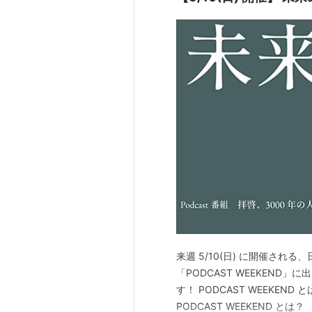
来週 5/10(日) に開催さ
「PODCAST WEEKEND
す！ PODCAST WEEKEN
PODCAST WEEKEND とは