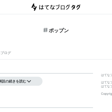
ポップン
連ブログ
はてな
て使われることがある。
解説の続きを読む
はてな
はてな
Copyrig