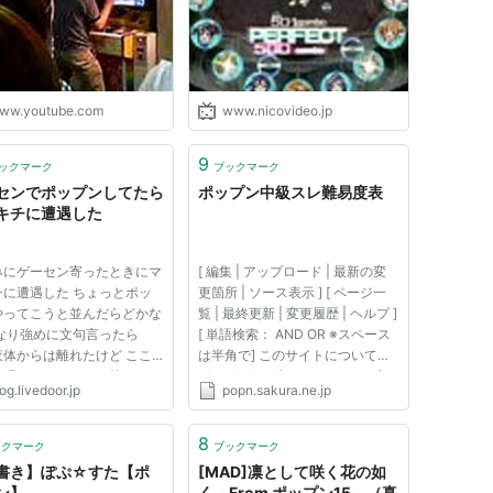
ww.youtube.com
www.nicovideo.jp
9
ックマーク
ブックマーク
センでポップンしてたら
ポップン中級スレ難易度表
キチに遭遇した
みにゲーセン寄ったときにマ
[ 編集 | アップロード | 最新の変
チに遭遇した ちょっとポッ
更箇所 | ソース表示 ] [ ページ一
やってこうと並んだらどかな
覧 | 最終更新 | 変更履歴 | ヘルプ ]
かなり強めに文句言ったら
[ 単語検索： AND OR ※スペース
筐体からは離れたけど ここ
は半角で] このサイトについて
頑張ったからカード持ってく
†[edit] ポップンミュージック中
og.livedoor.jp
popn.sakura.ne.jp
んぬんかんぬん言ってる よ
級曲スレッド＠2ちゃんねる音ゲ
たらカードが貰える代わりに
ー板から派生した難易度表をみん
け遊べるみたいで 少しだけ
なでまとめるサイトです。
8
ックマーク
ブックマーク
るならちょうどいいからそれ
Win+IEだと表示が微妙（動...
書き】ぽぷ☆すた【ポ
[MAD]凛として咲く花の如
ン】
く－From ポップン15－（真