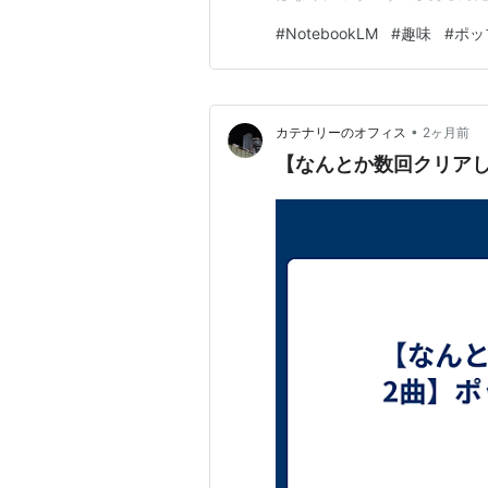
にもついに使い方の本が入っ
#
NotebookLM
#
趣味
#
ポッ
いつつも… 「ポップンで何か
備忘録を今週はおとどけします
•
カテナリーのオフィス
2ヶ月前
【なんとか数回クリアして