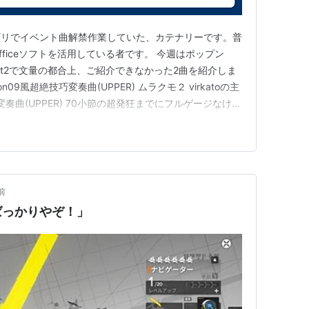
ギリでイベント曲解禁作業していた、カテナリーです。普
ficeソフトを活用している者です。 今週はポップン
art2で文量の都合上、ご紹介できなかった2曲を紹介しま
son09風超絶技巧変奏曲(UPPER) ムラクモ２ virkatoの主
巧変奏曲(UPPER) 70小節の超発狂までにフルゲージなけれ
中途半端なゲージでここに突入した時、クリアできた記憶
3トリル突入時に逆ボ付近ならチャンスあり。プ…
前
ばっかりやぞ！」