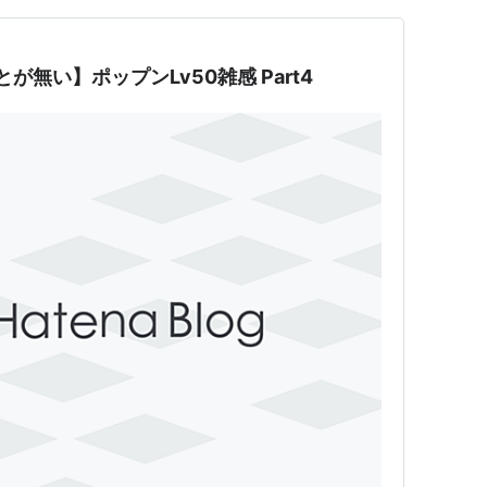
が無い】ポップンLv50雑感 Part4