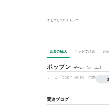
はてなブログ トップ
言葉の解説
ネットで話題
関
ポップン
(
ゲーム
)
【
ぽっぷん
】
ゲーム「
pop’n music
」の略称とし
関連ブログ