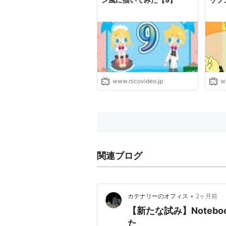
www.nicovideo.jp
w
関連ブログ
•
カテナリーのオフィス
2ヶ月前
【新たな試み】Noteb
た