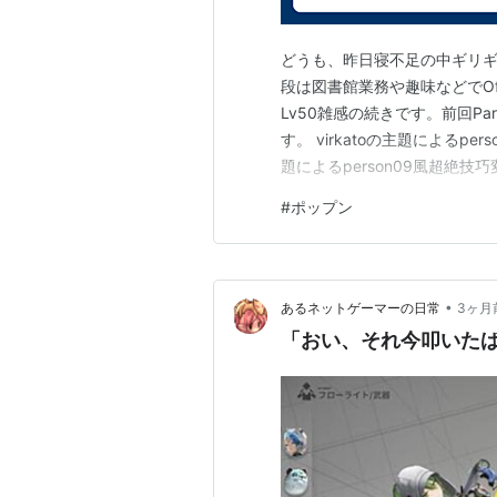
どうも、昨日寝不足の中ギリ
段は図書館業務や趣味などでOf
Lv50雑感の続きです。前回P
す。 virkatoの主題によるper
題によるperson09風超絶技
ば挑戦圏内とはいえません。
#
ポップン
がないので…。そこを抜けて1
•
あるネットゲーマーの日常
3ヶ月
「おい、それ今叩いた