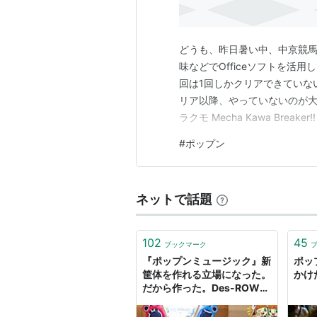
どうも、昨日暑い中、中京競
味などでOfficeソフトを活
回は1回しかクリアできていな
リア以降、やっていないのが大半です…
ラクモ Mecha Kawa Bre
力でボコしてくるやつ。多量
#
ポップン
く…。 クソガキを分からせましたMec
ネットで話題
102
45
ブックマーク
『ポップンミュージック』新
ポッ
筐体を作れる立場になった。
かけ
だから作った。Des-ROWプ
ロデューサー、wacディレク
ターに訊く新生ポップン誕生