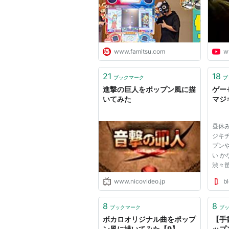
秘話 | ゲーム・エンタメ最新
情報のファミ通.com
www.famitsu.com
w
21
18
ブックマーク
ブ
進撃の巨人をポップン風に描
ゲー
いてみた
マジ
昼休
ジキ
プン
い 
渋々
まで
www.nicovideo.jp
bl
なう
くみ
1曲だ
8
8
ブックマーク
ブ
遊べ
ボカロオリジナル曲をポップ
【手
選...
ン風に描いてみた【9】
ップ