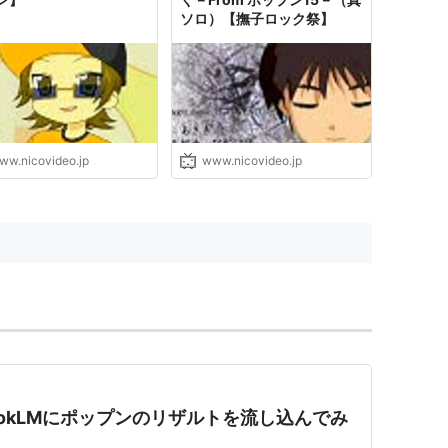
ソロ）【撫子ロック祭】
ww.nicovideo.jp
www.nicovideo.jp
ookLMにポップンのリザルトを流し込んでみ