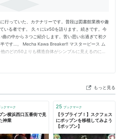
馬に行っていた、カテナリーです。普段は図書館業務や趣
用している者です。 久々にLv50を語ります。続きです。今
い曲の中から３つご紹介します。苦い思い出過ぎて初ク
。 Mecha Kawa Breaker!! マスターピース ム
aker!! 他のどの50よりも構造自体がシンプルに見えるのに物
の同時押し、階段、それの複合、呪われないはずがな
ha Kawa Breaker!! EX 初…
もっと見る
25
ブックマーク
ブックマーク
プン横浜西口五番街で見
【ラブライブ！】スクフェス
た神業
にポップンを移植してみよう
【ポップン】