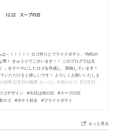
ちは～！！！！！ ロゴ作りとフライドポテト、YMOの
きな男！ きゅうりでございます！！ このブログでは主
日）」をテーマにしたロゴを作成し、投稿しています！
ていただけると嬉しいです！ よろしくお願いいたしま
の説明 記念日の概要 さいごに 今回のロゴ 【12月22
うか？ もしよろしければ、ロゴの説明も見ていただける
ロゴデザイン
#
今日は何の日
#
スープの日
スープの日」という訳で、英語表記「soup」でスープを
食ロゴ
#
ポテト好き
#
フライドポテト
ま…
もっと見る