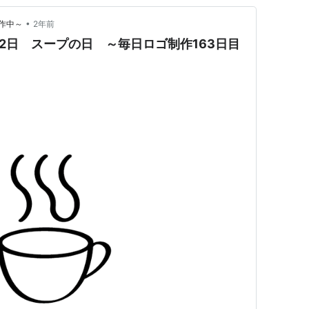
•
作中～
2年前
22日 スープの日 ～毎日ロゴ制作163日目