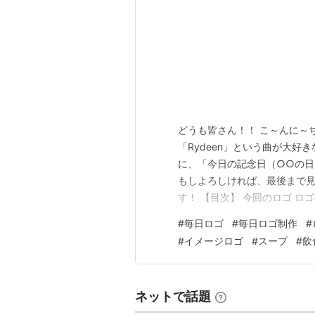
どうも皆さん！！ こ～んに～
「Rydeen」という曲が大好
に、「今日の記念日（○○の
もしよろしければ、最後まで見
す！ 【目次】 今回のロゴ ロゴ
日】スープの日 いかがでしょ
#
毎日ロゴ
#
毎日ロゴ制作
#
と嬉しいです！ ロゴの説明 「
#
イメージロゴ
#
スープ
#
飲
イメージしたロゴを制作してみ
ネットで話題