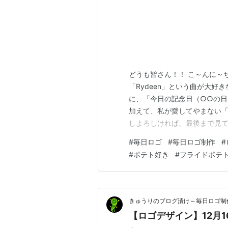
どうも皆さん！！ こ～んに～
「Rydeen」という曲が大好
に、「今日の記念日（○○の
加えて、私が愛してやまない「
しよろしければ、最後まで見て
す！ 【目次】 今回のロゴ ロ
#
毎日ロゴ
#
毎日ロゴ制作
#
【12月20日】ブリの日 いか
#
ポテト好き
#
フライドポテ
だけると嬉しいです！ ロゴの
きゅうりのブログ漬け～毎日ロゴ制
【ロゴデザイン】12月