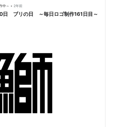
•
作中～
2年前
20日 ブリの日 ～毎日ロゴ制作161日目～