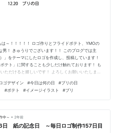
ちは～！！！！！ ロゴ作りとフライドポテト、YMOの
きな男！ きゅうりでございます！！ このブログでは主
日）」をテーマにしたロゴを作成し、投稿しています！
ポテト」に関することも少しだけ触れております！ も
いただけると嬉しいです！ よろしくお願いいたしま
ゴの説明 記念日の概要 ポテトの雑談 さいごに 今回のロゴ
ロゴデザイン
#
今日は何の日
#
ブリの日
がでしょうか？ もしよろしければ、ロゴの説明も見ていた
ト
#
ポテト
#
イメージイラスト
#
ブリ
説明…
•
作中～
2年前
16日 紙の記念日 ～毎日ロゴ制作157日目