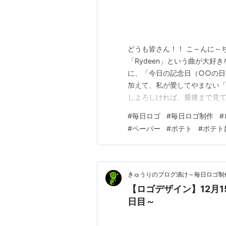
どうも皆さん！！ こ～んに～
「Rydeen」という曲が大好
に、「今日の記念日（○○の
加えて、私が愛してやまない「
しよろしければ、最後まで見て
す！ 【目次】 今回のロゴ ロゴ
#
毎日ロゴ
#
毎日ロゴ制作
#
日】紙の記念日 いかがでしょ
#
ペーパー
#
ポテト
#
ポテト
と嬉しいです！ ロゴの説明 「
きゅうりのブログ漬け～毎日ロゴ制
【ロゴデザイン】12月
日目～