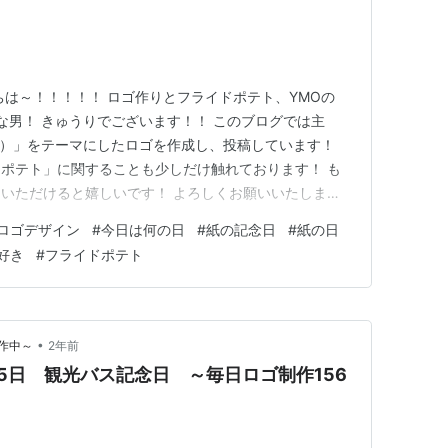
ちは～！！！！！ ロゴ作りとフライドポテト、YMOの
きな男！ きゅうりでございます！！ このブログでは主
日）」をテーマにしたロゴを作成し、投稿しています！
ポテト」に関することも少しだけ触れております！ も
いただけると嬉しいです！ よろしくお願いいたしま
の説明 記念日の概要 さいごに 今回のロゴ 【12月16
ロゴデザイン
#
今日は何の日
#
紙の記念日
#
紙の日
うか？ もしよろしければ、ロゴの説明も見ていただける
好き
#
フライドポテト
紙の記念…
•
作中～
2年前
15日 観光バス記念日 ～毎日ロゴ制作156