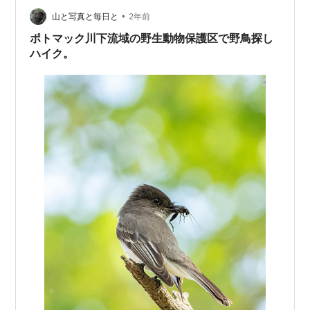
ンＤＣの散歩の名所へ出かけた。 つい先日まで桜を求め
•
るひとびとで大賑わいだったポトマック河畔も、さすが
山と写真と毎日と
2年前
に落ち着きを取り戻していた。 ペニーさんには棒投げ遊
ポトマック川下流域の野生動物保護区で野鳥探し
びでひとしきり暴れていただいたあと、二人掛…
ハイク。