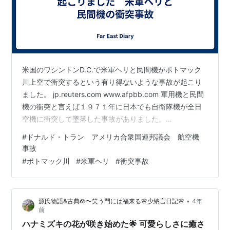
米国のワシントンD.C.で米軍ヘリと民間機がポトマック
川上空で衝突するという有り得ないような事故が起こり
ました。 jp.reuters.com www.afpbb.com 軍用機と民間
機の衝突と言えば１９７１年に日本でも自衛隊機が全日
空機に衝突して墜落した事故がありました。
www2.nhk.or.jp どうしてこんな事故が起こったのか不可
#
ドナルド・トラン アメリカ合衆国連邦議会 航空機
解です。 第二次トランプ政権の閣僚の議会承認を得るた
事故
めの聴聞会が行われている最中に、すぐ近くでこんな事
#
ポトマック川
#
米軍ヘリ
#
衝突事故
故が起こるというのもかなり不審な感じがします。
•
源氏物語&古典🪷〜笑う門には福来る🌸少納言日記🌸
4年
前
ハナミズキの花が咲き始めた🌟 可愛らしさに癒さ