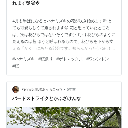
れます🌸😊🌟
4月も半ばになるとハナミズキの花が咲き始めます🌸 と
ても可愛らしくて癒されます😊 花と思っていたところ
は、実は花びらではないそうです(・Д・) 花びらのように
見えるのは苞 ほうと呼ばれるもので、花びらを下から支
える「がく」にあたる部分です。知らんかった(｡･ω･｡) 本
当の花は、真ん中の部分🌼 よく見れば小さな小さなお花
#
ハナミズキ
#
桜祭り
#
ポトマック川
#
ワシントン
がいっぱい🌟 これはこれで可愛いかも🤗 米国ワシント
#
桜
ン・ポトマック川の桜並木はとても有名です🌸 この桜は
日本から贈られた 日米親善🇯🇵🇺🇸の象徴 そのお返しに
と贈られたのがハナミズキなのです🌟 桜もハナミズキも
海を渡った国で咲き誇ります😊 その愛らしさ美しさで、
•
Pennyと地球あっちこっち
5年前
見る人の心を癒し…
バードストライクとかふざけんな