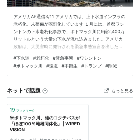
アメリカAP通信3/11 アメリカでは、上下水道インフラの
老朽化、未整備が深刻化しています １月には、首都ワシ
ントンの下水老朽化事故で、ポトマック川に9億2,400万
リットルという大量の下水が流れ込みました。アメリカ
政府は、大災害時に発行される緊急事態宣言を出したほ
どです はるかに注目されない小規模な下水氾濫は日常茶
#
下水道
#
老朽化
#
緊急事態
#
ワシントン
飯事の状況です。 アメリカ全土で毎年数万件発生し、河
#
ポトマック川
#
環境
#
不衛生
#
トランプ
#
削減
川を汚染し、道路を冠水させ、時には家屋への逆流を引
き起こし、人々の健康を脅かしているのです。 調査で
は、アメリカでは少なくとも1,870万人が利用する約
ネットで話題
もっと見る
1,000の公益事業体が汚染基準に重大な違反を犯してお
り、さらに少なくとも27…
19
ブックマーク
米ポトマック川、雄のコクチバスが
「ほぼ100％雌雄同体化」 | WIRED
VISION