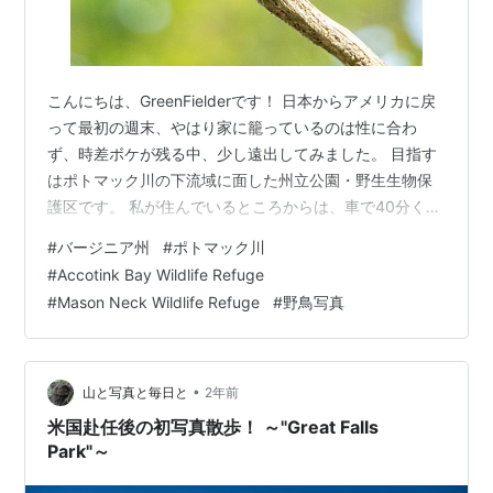
こんにちは、GreenFielderです！ 日本からアメリカに戻
って最初の週末、やはり家に籠っているのは性に合わ
ず、時差ボケが残る中、少し遠出してみました。 目指す
はポトマック川の下流域に面した州立公園・野生生物保
護区です。 私が住んでいるところからは、車で40分くら
い。まずはGoogle Mapsで適当に探した（？）"Accotink
#
バージニア州
#
ポトマック川
Bay Wildlife Refuge"に向かいました！ Accotink Bay
#
Accotink Bay Wildlife Refuge
Wildlife Refuge - Wikipedia まず入口の駐車場に行く
#
Mason Neck Wildlife Refuge
#
野鳥写真
と、周辺地図がありました。 Accotink Bay Wildlife
Refugeの地図。 この…
•
山と写真と毎日と
2年前
米国赴任後の初写真散歩！ ～"Great Falls
Park"～