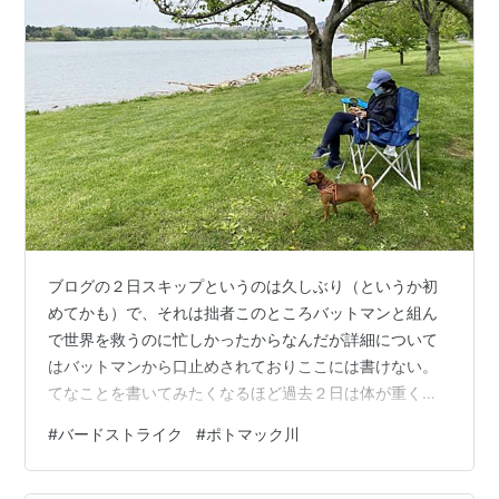
ブログの２日スキップというのは久しぶり（というか初
めてかも）で、それは拙者このところバットマンと組ん
で世界を救うのに忙しかったからなんだが詳細について
はバットマンから口止めされておりここには書けない。
てなことを書いてみたくなるほど過去２日は体が重く、
ペニーの散歩以外はほぼ寝て過ごし、あたまのなかにゴ
#
バードストライク
#
ポトマック川
ミが溜まる一方だった。 幸いなことに週末にさしかかっ
たところでまあまあ元気をとりもどし、今日はワシント