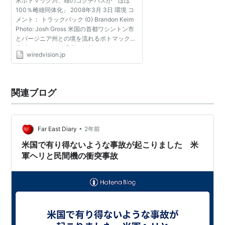
米ポトマック川、雄のコクチバスが「ほぼ
100％雌雄同体化」 2008年3月 3日 環境 コ
メント： トラックバック (0) Brandon Keim
Photo: Josh Gross 米国の首都ワシントン市
とバージニア州との境を流れるポトマック川
流域のさまざまな場所で、雄のコクチバスの
wiredvision.jp
ほぼすべてが雌雄同体化している。 米国地質
調査所の研究者が『...
関連ブログ
•
Far East Diary
2年前
米国で有り得ないような事故が起こりました 米
軍ヘリと民間機の衝突事故