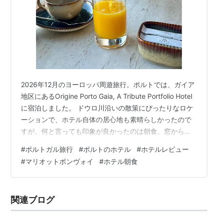
2026年12月のヨーロッパ周遊旅行。ポルトでは、ガイア
地区にあるOrigine Porto Gaia, A Tribute Portfolio Hotel
に宿泊しました。 ドウロ川沿いの散策にぴったりなロケ
ーションで、ホテル自体の居心地も素晴らしかったので
すが、何と言っても印象が良かったのは朝食。窓から朝
の柔らかな光が差し込むレストランで、ゆっくりとオー
#
ポルトガル旅行
#
ポルトのホテル
#
ホテルレビュー
ダー形式の朝食を楽しめるのです。選べるメニューが豊
#
マリオットボンヴォイ
#
ホテル朝食
富でどれも美味しく、朝からたっぷり元気をチャージで
きました。 そこで今回は、実際に2泊していただいた朝
食について詳しくご紹介します。ポルトで朝食が美味し
関連ブログ
いホテルを探している人には、ぜひおすすめ…