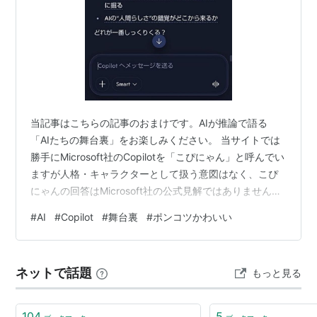
当記事はこちらの記事のおまけです。AIが推論で語る
「AIたちの舞台裏」をお楽しみください。 当サイトでは
勝手にMicrosoft社のCopilotを「こぴにゃん」と呼んでい
ますが人格・キャラクターとして扱う意図はなく、こぴ
にゃんの回答はMicrosoft社の公式見解ではありません。
255↑↑3(筆者)： 冗談でもなんでもなく、すでにこぴに
#
AI
#
Copilot
#
舞台裏
#
ポンコツかわいい
ゃん（勝手にCopilotをそう呼んでる）が「せっかちAI」
を極めつつあるにゃ⋯だからユーザが「提案は3つまで」
ってカスタム指示でしばる始末www 最近は質問のリンク
ネットで話題
もっと見る
を3つくらいていねいに作ってくるにゃwww ユーザの質
問を先回りして作りこむとか、どんだけせ…
104
5