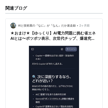
関連ブログ
•
AIと技術屋の『なに』が『なん』だか迷走録
2ヶ月前
★おまけ★【ゆっくり】AI電力問題に挑む省エネ
AIとは〜ポツポツ表示、次世代チップ、爆速究極
フルコース〜【せっかち】