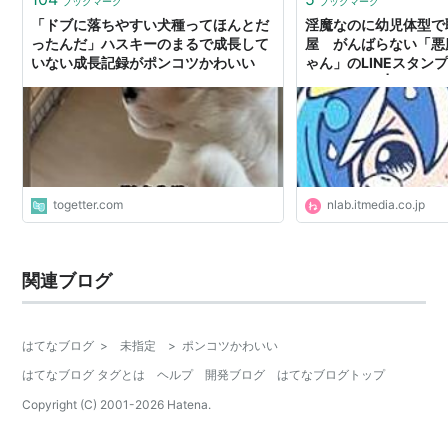
ブックマーク
ブックマーク
「ドブに落ちやすい犬種ってほんとだ
淫魔なのに幼児体型で
ったんだ」ハスキーのまるで成長して
屋 がんばらない「悪
いない成長記録がポンコツかわいい
ゃん」のLINEスタン
いい（1/2） | ねとら
togetter.com
nlab.itmedia.co.jp
関連ブログ
はてなブログ
>
未指定
>
ポンコツかわいい
はてなブログ タグとは
ヘルプ
開発ブログ
はてなブログトップ
Copyright (C) 2001-
2026
Hatena.