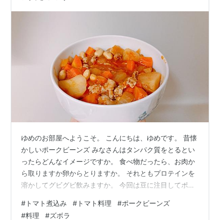
ゆめのお部屋へようこそ。 こんにちは、ゆめです。 昔懐
かしいポークビーンズ みなさんはタンパク質をとるとい
ったらどんなイメージですか。 食べ物だったら、お肉か
ら取りますか卵からとりますか。 それともプロテインを
溶かしてグビグビ飲みますか。 今回は豆に注目してポー
クビーンズを作ってみました。 ポークビーンズはお肉や
#
トマト煮込み
#
トマト料理
#
ポークビーンズ
豆をトマトで煮込んだアメリカの家庭料理です。 給食で
#
料理
#
ズボラ