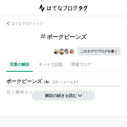
はてなブログ トップ
ポークビーンズ
このタグでブログを書く
言葉の解説
ネットで話題
関連ブログ
ポークビーンズ
(
食
)
【
ぽーくびーんず
】
豆と豚肉をトマトで煮込んだ料理。
解説の続きを読む