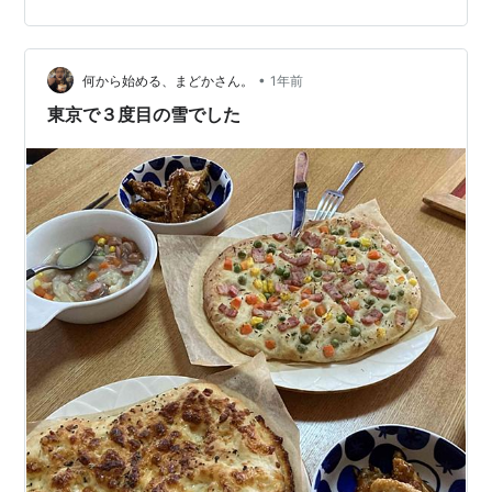
出てきた方もいますかね。 はごろもフーズ シャキッと大
豆 120g価格: 168 円楽天で詳細を見る 缶詰の大豆を始め
て買ってきました。 シャキッとシリーズに大豆もあるの
ですね。 材料 にんじん・・・1本 玉ねぎ・・・1個 じゃ
•
何から始める、まどかさん。
1年前
がいも…
東京で３度目の雪でした