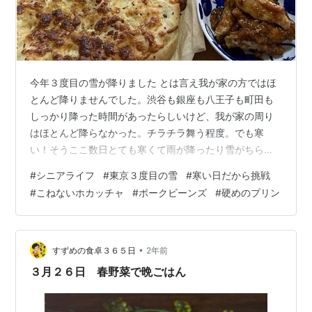
今年３度目の雪が降りました とは言え我が家の方ではほ
とんど降りませんでした。渋谷も銀座も八王子も町田も
しっかり降った時間があったらしいけど、我が家の周り
はほとんど降らなかった。チラチラ舞う程度。でも寒
い！そうここ数日とても寒くて雨が降ったり雪がちらつ
いたり。寒いと外に出るのも嫌だから、数日前に野菜を
#
シニアライフ
#
東京３度目の雪
#
寒い日だから挑戦
買い溜めしてスタンバイ！寒い週末は簡単お料理タイム
#
こねないホカッチャ
#
ポークビーンズ
#
硬めのプリン
で楽しもうと思う。 まず作ったのはホカッチャ 最近コネ
ないパンが大流行で、遅まきながら私も作りたいなぁ〜
と思っていたのだけれどちょっと面倒。なんたって量の
大嫌いでどんぶり勘定クッキングの神の私には、パンと
•
すずめの食卓３６５日
2年前
か麺とか結構きっちりヤンナイトまずい感じのもの…
３月２６日 春野菜で晩ごはん