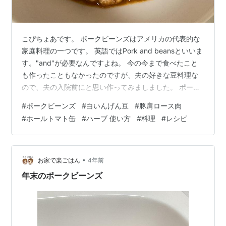
こぴちょあです。 ポークビーンズはアメリカの代表的な
家庭料理の一つです。 英語ではPork and beansといいま
す。"and"が必要なんですよね。 今の今まで食べたこと
も作ったこともなかったのですが、夫の好きな豆料理な
ので、夫の入院前にと思い作ってみましました。 ポーク
ビーンズとは ざっくり言うと、豚肉と白いんげん豆をト
#
ポークビーンズ
#
白いんげん豆
#
豚肩ロース肉
マトで煮込んだ料理です。 日本では大豆で代用している
#
ホールトマト缶
#
ハーブ 使い方
#
料理
#
レシピ
レシピも多く見かけます。 ですが初めて作るので、白い
んげん豆にしました。 白いんげん豆は乾燥豆を戻し、ひ
よこ豆のときと同様に煮汁も使いました。
copichoa.hatenablog.com ポークビーンズには豚肉と白
•
お家で楽ごはん
4年前
い…
年末のポークビーンズ