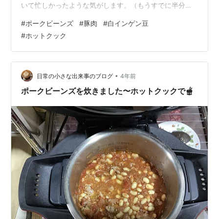
いて忙しかったような気がします。（もうすでに半分以
上忘れている恐れあり）。イブには生協で買ったラム肉
#
ポークビーンズ
#
豚肉
#
白インゲン豆
を焼く予定が、帰宅が遅くなったためにスーパーのクリ
#
ホットクック
スマス版お弁当やセブンのチキンを買いましたがこれが
すごく美味しくて大満足でした。イブもクリスマスも
と、二日間特別気分を楽しんで贅沢気分でした。子供の
頃は24日は特になにもなくて翌日をワクワクしながら過
•
日常の小さな出来事のブログ
4年前
ごしてたなあ。 こないだは通院日だったので…
ポークビーンズを炊きました〜ホットクックで🫕