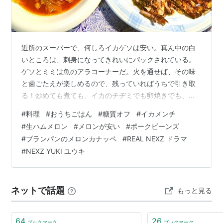
近所のスーパーで、何しろイカゲソは安い。真ん中の白
いところは、刺身になってきれいにパックされている。
ゲソとミミは魚のアラコーナーだ。火を通せば、その味
と歯ごたえが楽しめるので、残っていればうちで引き取
る！炒めても煮ても、イカのチヂミでも卵焼きでも、美
味しいですから。本日は、青森の郷土料理風の衣のない
#
料理
#
おうちごはん
#
糖質オフ
#
イカメンチ
イカメンチだ。 イカメンチと生ハムメロンとポークビー
#
生ハムメロン
#
メロンが安い
#
ポークビーンズ
ンズの夕食 もくじ 夕食 イカメンチ ポークビーンズ 生ハ
#
ブランパンのメロンカナッペ
#
REAL NEXZ ドラマ
ムメロン 昼食 ブランパンのメロンカナッペとカニカマト
#
NEXZ YUKI ユウキ
ースト ひとこと REAL NEXZ 短編ドラマ 夕食 イカメンチ
〇イカゲソ・卵・白ネギ・豆腐・小麦粉・塩・コショ
ウ・出汁の素・サラダ…
ネットで話題
もっと見る
64
26
ブックマーク
ブックマーク