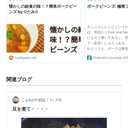
懐かしの給食の味！？簡単ポークビー
ポークビーンズ: 極東
ンズ by ✩たみ✩
久しぶりにレシピというか
は、英語だとPork and 
にもそう書いてあるし、
ア（参照）にもそうある。
かというと、ポークは豚
なので、豚と豆を煮たも
cookpad.com
finalvent.cocolog-ni
にはトマトソースの豆煮
る。缶詰のなかの...
関連ブログ
•
こもれびの日記
9ヶ月前
豆を煮て・・・・