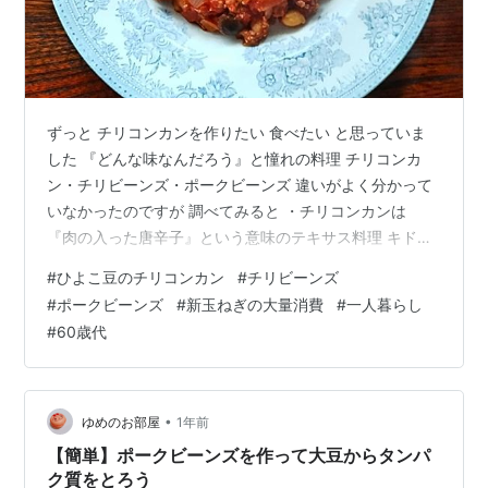
ずっと チリコンカンを作りたい 食べたい と思っていま
した 『どんな味なんだろう』と憧れの料理 チリコンカ
ン・チリビーンズ・ポークビーンズ 違いがよく分かって
いなかったのですが 調べてみると ・チリコンカンは
『肉の入った唐辛子』という意味のテキサス料理 キドニ
ービーンズ・牛ひき肉・チリペッパーやチリパウダーを
#
ひよこ豆のチリコンカン
#
チリビーンズ
使うようですが 色々なレシピがあり 具材は様々で 一味
#
ポークビーンズ
#
新玉ねぎの大量消費
#
一人暮らし
や七味を使っているものもありました スパイシーで辛め
#
60歳代
の料理 唐辛子と肉がマスト ・チリビーンズは チリソー
ス（チリパウダー・唐辛子）が入っていて辛い料理 メイ
ン具材は豆 ・ポークビーンズは チリソース（チリパウダ
ー・唐辛子）が入ってい…
•
ゆめのお部屋
1年前
【簡単】ポークビーンズを作って大豆からタンパ
ク質をとろう