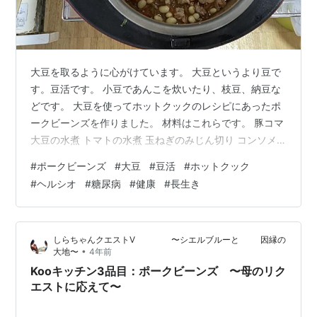
大豆を取るように心がけています。 大豆というより豆で
す。豆活です。 小豆であんこを炊いたり、枝豆、納豆な
どです。 大豆を使ってホットクックのレシピにあったポ
ークビーンズを作りました。 材料はこれらです。 豚コマ
大豆の水煮 トマトの水煮 玉ねぎのみじん切り コンソメ
塩コショウ 鍋に全て入れホットクックをセットします。
#
ポークビーンズ
#
大豆
#
豆活
#
ホットクック
出来上がりました。 トマト、大豆、豚肉を炊いたもので
#
ヘルシオ
#
糖尿病
#
健康
#
長生き
す。 カレーやシチューよりもあっさりしています。 肉少
なめで大豆を多めでヘルシーです。 夫は濃い味が好きな
ので何というか、、 血糖値が下がってきていますが、 ま
しらちゃんクエストⅤ 〜シエルブルーと 因縁の
だ糖尿病の弱い薬を処方されています。 ただ好みは変え
•
大地〜
4年前
られないので、…
Kooキッチン3品目：ポークビーンズ 〜母のリク
エストに応えて〜