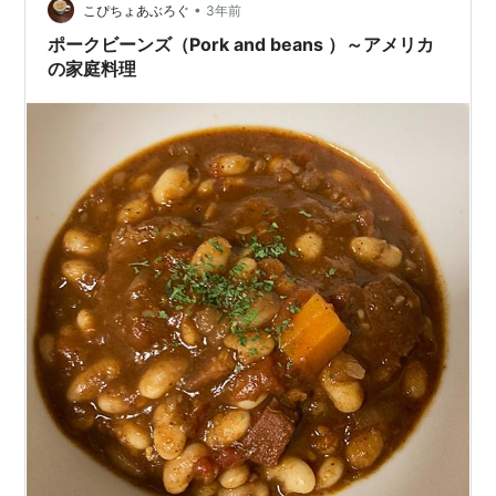
600ml、ブイヨンキューブ4個→顆粒2本…
•
こぴちょあぶろぐ
3年前
ポークビーンズ（Pork and beans ）～アメリカ
の家庭料理