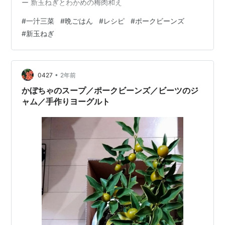
ー 新玉ねぎとわかめの梅肉和え
#
一汁三菜
#
晩ごはん
#
レシピ
#
ポークビーンズ
#
新玉ねぎ
•
0427
2年前
かぼちゃのスープ／ポークビーンズ／ビーツのジ
ャム／手作りヨーグルト