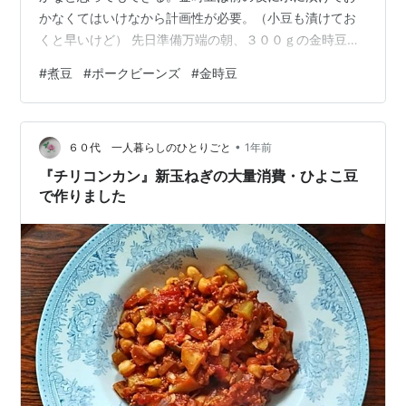
かなくてはいけなから計画性が必要。（小豆も漬けてお
くと早いけど） 先日準備万端の朝、３００ｇの金時豆を
煮た。コープ自然派の北海道渡部さんの無農薬の豆た
#
煮豆
#
ポークビーンズ
#
金時豆
ち。 時間かけて柔らかくして半分は甘く煮る。砂糖控え
めにして醤油そこそこ入れるとおかずっぽくなるのだ。
半分はポークビーンズに。 落合務さんのミートソースの
•
やり方で野菜や豚ミンチを炒めて煮る。 お肉ゴロゴロ～
６０代 一人暮らしのひとりごと
1年前
～ お豆と合わせてまた煮る。 卵と一緒に～～ トースト
『チリコンカン』新玉ねぎの大量消費・ひよこ豆
に乗せて～～～ あとは冷凍。とにかく…
で作りました