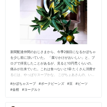
新聞配達仲間のおじさまから、今季2個目になるかぼちゃ
を少し前に頂いていた。 「腐りかけがおいしい」と、ブ
ログで拝見したことがあるが、見ると10円禿くらいの、
痛みが出来ていた。これは食べないと!🤩 たくさん消費す
るには、やっぱりスープかな。 こぴちょあさんの、いつ
も使わせていただいている美味しいレシピで。 かぼちゃ
#
かぼちゃスープ
#
ポークビーンズ
#
豆
#
ビーツ
のスープ copichoa.hatenablog.com 私は少し油に弱いの
#
金柑
#
ヨーグルト
で、具材を炒めずに、バターは半量にしていますが、そ
れでも絶品の分量です。 (↓2倍量、四捨五入量です🙇) か
ぼちゃ1kg、玉ねぎ300g、バター60g→30gに変更、水