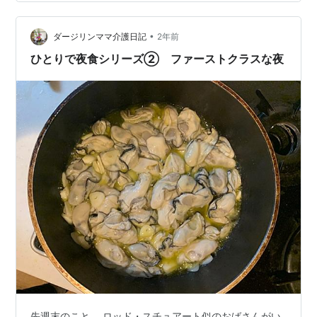
を埋めますが、ガイア地区にはロープウェイがありま
す。セラ・ド・ピラール修道院からベイラ・リオ市場の
前までの空中散歩。 片道7ERU・往復10EURします。人
•
ダージリンママ介護日記
2年前
気…
ひとりで夜食シリーズ② ファーストクラスな夜
先週末のこと。 ロッド・スチュアート似のおばさんがい