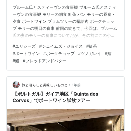
ブルーム氏とスティーヴンの食事観 ブルーム氏とスティ
ーヴンの食事観 モリーの朝食 紅茶 パン モリーの昼食・
夕食 ポートワイン プラムツリーの瓶詰肉 ポークチョッ
プ モリーの明日の食事 前回の続きで、今回は、ブルーム
氏の妻のモリーの食事についてだが、その前にこの小説
の主人公、ブルーム氏とスティーヴンの食事観につい
#
ユリシーズ
#
ジェイムズ・ジョイス
#
紅茶
て、ここでいったん整理しておきたい。 第16章、ブルー
#
ポートワイン
#
ポークチョップ
#
ツノガレイ
#
鱈
ム氏は酔っぱらったスティーヴンを馭者溜まりに連れて
#
鰻
#
ブレッドアンドバター
きて、コーヒーを飲まそうとする。その場面でスティー
ヴンにこう言う。 ーとはいえ実のある食物だよ、と、彼
の善き守護神は主張した。ぼくは実のある食物にうるさ
いほうでね。その唯一の理由は決…
•
旅と暮らしと美味しいものと
1年前
【ポルトガル】ガイア地区「Quinta dos
Corvos」でポートワイン試飲ツアー