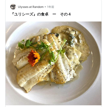
にほしいと思っていたのは軽ではない小さい車。しか
し、あの頃のモデルって多くが3ドアだっ…
•
Ulysses at Random
1年前
『ユリシーズ』の食卓 ー その４