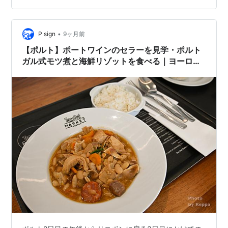
ー、パン粉、パセリ、ガーリック、卵なんかを捏ね合わ
せる。 ボール状に丸めたらフライパンに油を熱し、ボー
ルの表面を焼き付けてから…
•
P sign
9ヶ月前
【ポルト】ポートワインのセラーを見学・ポルト
ガル式モツ煮と海鮮リゾットを食べる｜ヨーロッ
パ家族旅行2025（１５）