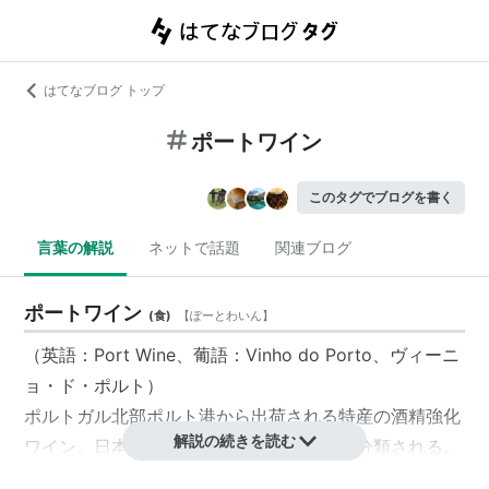
はてなブログ トップ
ポートワイン
このタグでブログを書く
言葉の解説
ネットで話題
関連ブログ
ポートワイン
(
食
)
【
ぽーとわいん
】
（英語：Port Wine、葡語：Vinho do Porto、ヴィーニ
ョ・ド・ポルト）
ポルトガル北部
ポルト港
から出荷される特産の酒精強化
解説の続きを読む
ワイン。日本の酒税法上では甘味果実酒に分類される。
ポルト・ワインともいう。