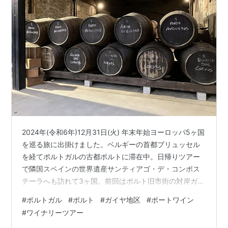
2024年(令和6年)12月31日(火) 年末年始ヨーロッパ5ヶ国
を巡る旅に出掛けました。ベルギーの首都ブリュッセル
を経てポルトガルの古都ポルトに滞在中。日帰りツアー
で隣国スペインの世界遺産サンティアゴ・デ・コンポス
テーラへも訪れて3ヶ国。前回はポルト旧市街の対岸ガイ
ア地区のベイラ・リオ市場でのランチの話を書きまし
#
ポルトガル
#
ポルト
#
ガイヤ地区
#
ポートワイン
た。 fuwari-x.hatenablog.com ランチを終えてもうしば
#
ワイナリーツアー
らく時間つぶし。リベイラ地区はフニクラーレで高低差