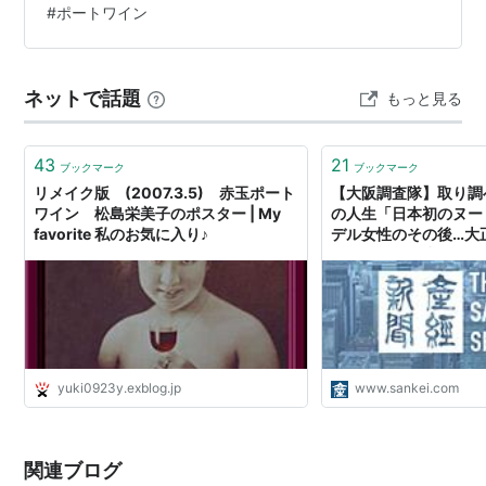
#
ポートワイン
ネットで話題
もっと見る
43
21
ブックマーク
ブックマーク
リメイク版 (2007.3.5) 赤玉ポート
【大阪調査隊】取り調
ワイン 松島栄美子のポスター | My
の人生「日本初のヌー
favorite 私のお気に入り♪
デル女性のその後…大
トリーＨＤ「赤玉ポー
（1/5ページ）
yuki0923y.exblog.jp
www.sankei.com
関連ブログ