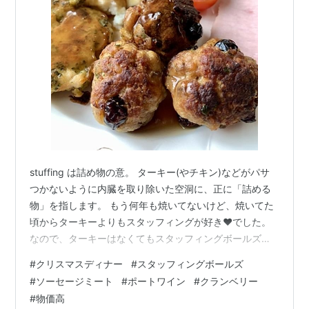
stuffing は詰め物の意。 ターキー(やチキン)などがパサ
つかないように内臓を取り除いた空洞に、正に「詰める
物」を指します。 もう何年も焼いてないけど、焼いてた
頃からターキーよりもスタッフィングが好き❤️でした。
なので、ターキーはなくてもスタッフィングボールズは
作るのダス。 ソーセージミートは手に入らないので、豚
#
クリスマスディナー
#
スタッフィングボールズ
挽肉に塩胡椒、ハーブを加えてフードプロセッサーでほ
#
ソーセージミート
#
ポートワイン
#
クランベリー
ぼペイスト状にして自作。 これに、玉ねぎとベーコンを
#
物価高
炒めた物、刻んだ栗、ポートワインに漬けたクランベリ