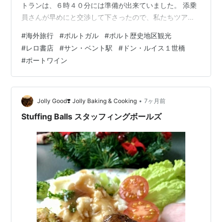
トランは、６時４０分には準備が出来ていました。 添乗
員さんが早めにと交渉して下さったので、私たちツアー
メンバーのみでしたよ。 男性の参加者は朝からお酒を楽
#
海外旅行
#
ポルトガル
#
ポルト歴史地区観光
しまれているようで、朝食は食べられませんでした
#
レロ書店
#
サン・ベント駅
#
ドン・ルイス１世橋
（笑） 前日の夜と同じテーブルで一緒に頂きました。 ポ
#
ポートワイン
ルトガル発祥の焼き菓子｢エッグタルト｣もあります。 観
光地の予約時間の関係でホテルの出発が早いので、ゆっ
くりは出来ませんでしたが、 しっかり食べましたよ～
（笑） ７時３０分の出発予定…
•
Jolly Good❣️ Jolly Baking & Cooking
7ヶ月前
Stuffing Balls スタッフィングボールズ