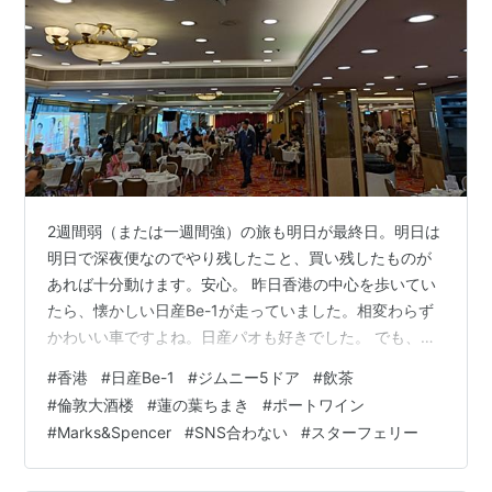
2週間弱（または一週間強）の旅も明日が最終日。明日は
明日で深夜便なのでやり残したこと、買い残したものが
あれば十分動けます。安心。 昨日香港の中心を歩いてい
たら、懐かしい日産Be-1が走っていました。相変わらず
かわいい車ですよね。日産パオも好きでした。 でも、僕
は車に全く興味のない人間なので（だから、見かけたこ
#
香港
#
日産Be-1
#
ジムニー5ドア
#
飲茶
とがある好みのデザインのモノしか覚えていない）、当
#
倫敦大酒楼
#
蓮の葉ちまき
#
ポートワイン
時気づいていなかったのですが3ドアなんですね。あれで
#
Marks&Spencer
#
SNS合わない
#
スターフェリー
は再販しても今の時代売れないでしょうね。 結局自分の
車を持ったことがほとんどない人生でしたが、学生時代