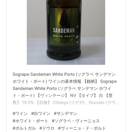
Sogrape Sandeman White Porto (ソグラペ サンデマン
ホワイト・ポート) ワインの基本情報 【銘柄】 Sogrape
Sandeman White Porto (ソグラペ サンデマン ホワイ
ト・ポート) 【ヴィンテージ】 NV 【タイプ】 白 【度
数】 19.0% 【品種】 Códega (コデガ)、Gouveio (グヴ
ェイオ)*1、Malvasia Fina (マルヴァジア・フィーナ)、
#
ワイン
#
白ワイン
#
サンデマン
Viosinho (ヴィオジーニョ) 【生産者】 Sogrape Vinhos
#
ホワイト・ポート
#
ソグラペ・ヴィーニョス
(ソグラペ・ヴィーニョス) 【生産国】 Portugal (ポルト
#
ポルトガル
#
ドウロ
#
ヴィーニョ・ド・ポルト
ガル) 【地域】 Douro (…