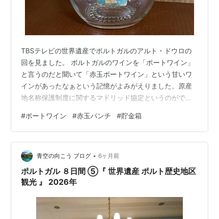
TBSテレビの世界遺産でポルトガルのアルト・ドウロの
回を見ました。 ポルトガルのワインを「ポートワイン」
と言うのだと聞いて「赤玉ポートワイン」という甘いワ
インがあったなぁという記憶がよみがえりました。原産
地名称保護制度に関するマドリッド協定というのができ
て、ポートワインという名称を使えなくなり、昭和48年
#
ポートワイン
#
赤玉パンチ
#
貯金箱
に赤玉ポートワインは赤玉スイートワインになったそう
です。 調べてみると果汁を加えた赤玉パンチという製品
があり、見覚えのある瓶でした。そうでした。甘いワイ
•
ンの記憶は赤玉パンチだったのです。 実家に、母が貯金
青空の向こう ブログ
6ヶ月前
箱として使っていた赤玉パンチの瓶が残っています。瓶
ポルトガル ８日間 ⑤『 世界遺産 ポルト歴史地区
底にサントリーと書いてあります。蓋は硬貨…
観光 』 2026年