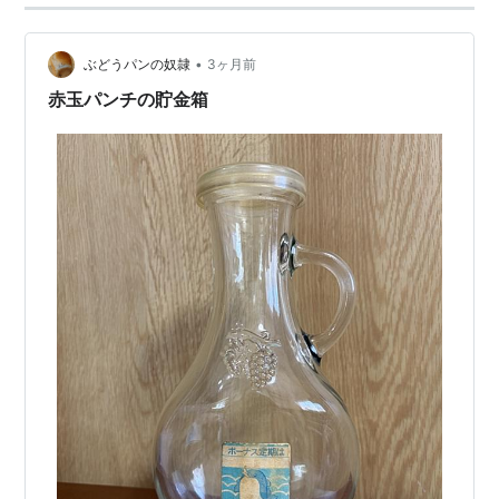
•
ぶどうパンの奴隷
3ヶ月前
赤玉パンチの貯金箱