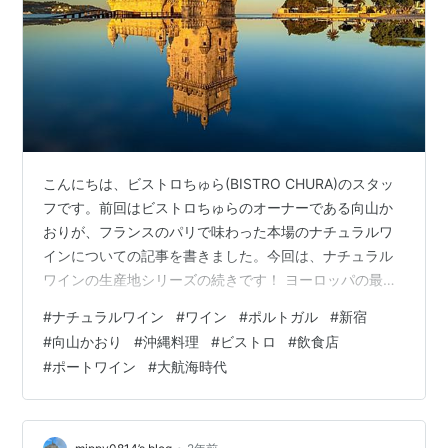
こんにちは、ビストロちゅら(BISTRO CHURA)のスタッ
フです。前回はビストロちゅらのオーナーである向山か
おりが、フランスのパリで味わった本場のナチュラルワ
インについての記事を書きました。今回は、ナチュラル
ワインの生産地シリーズの続きです！ ヨーロッパの最西
端に位置する小さな国で、たくさんの魅力で溢れる「ポ
#
ナチュラルワイン
#
ワイン
#
ポルトガル
#
新宿
ルトガル」について紹介します。 ナチュラルワインの生
#
向山かおり
#
沖縄料理
#
ビストロ
#
飲食店
産地紹介🍷ポルトガル ポルトガルを代表する大航海時代
#
ポートワイン
#
大航海時代
を象徴するベレンの塔 ポルトガルは、イベリア半島の西
端に位置し、北と東はスペインと国境を接し、西と南は
大西洋に面しています。また国土の大部分が起伏に富ん
だ高原と山地で構成されていて、…