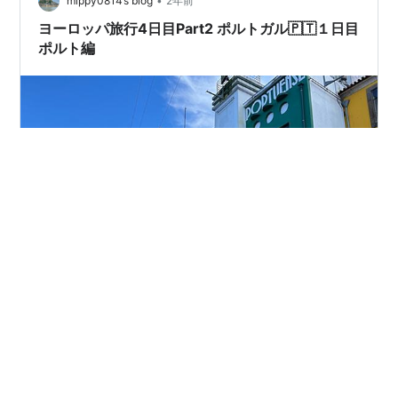
•
mippy0814’s blog
2年前
ヨーロッパ旅行4日目Part2 ポルトガル🇵🇹１日目
ポルト編
今日も暑かったです。 昨日ペットのベット洗って干して
たのに夕暮れに雨☔️でまた濡れてしまいました。ショッ