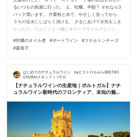
るいつもの魚屋に行った。 え、牡蠣、半額？ それなら3
パック買います。 片栗粉と水で、やさしく洗ってから、
３％の塩水にしばらく漬ける。 ざるにあげて水気をふき
とったら、にんにくと一緒にオリーブオイルでじっくり
焼く。 小さくなったら、オイスターソースで味付け。 フ
#
牡蠣のオイル煮
#
ポートワイン
#
スチルトンチーズ
ライパンを振りながら少し煮詰めて、粗熱がとれたら容
#
森瑤子
器にいれて、 牡蠣が全部ひたるまでオリーブオイルを注
ぎます。 鷹の爪も入れておきましょう。 出来立てを玄米
にのせ、 ぬか漬けのにんじんを添えました。 もっちり炊
はじめてのナチュラルワイン byビストロちゅら(BISTRO
けた玄米と牡蠣の旨味が混じりあう。 浅く漬かったにん
•
CHURA)スタッフ
2年前
じんと濃厚な牡蠣が互いを…
【ナチュラルワインの生産地｜ポルトガル】ナチ
ュラルワイン新時代のフロンティア、未知の魅力
で溢れているポルトガル