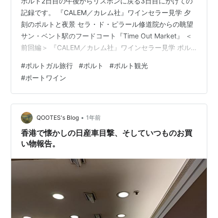
ポルト2日目の午後からリスボンに戻る3日目にかけての
記録です。 『CALEM／カレム社』ワインセラー見学 夕
刻のポルトと夜景 セラ・ド・ピラール修道院からの眺望
サン・ベント駅のフードコート『Time Out Market』 ＜
前回編＞ 『CALEM／カレム社』ワインセラー見学 ポル
ト名産のポートワインの老舗、カレム社のセラー見学＋
#
ポルトガル旅行
#
ポルト
#
ポルト観光
テイスティングツアーに参加しました。 主要ヨーロッパ
#
ポートワイン
言語のツアーがあり、我々は勿論英語に参加します。 ワ
イン自体はここではなくドウロ川上流の渓谷のワイナリ
ーで作られています。 拙者、食後酒にポートワインを飲
むのがマイブームだった時期があったり、今も機会があ
•
QOOTES's Blog
1年前
れば嗜んだ…
香港で懐かしの日産車目撃、そしていつものお買
い物報告。