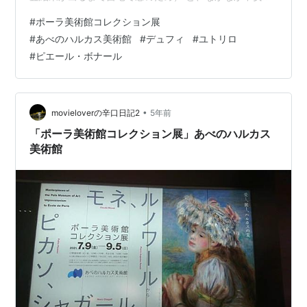
多い毎日を送っていました。 ＰＣＲ検査結果が陰性で気
#
ポーラ美術館コレクション展
持ち的にずいぶん楽になりました。 まだ原因不明？の微
#
あべのハルカス美術館
#
デュフィ
#
ユトリロ
熱があり、倦怠感が残りますが ブログに書きたいことは
#
ピエール・ボナール
たくさんありますので ぼちぼちと更新していきたく思っ
ております。 今回は、現在開催中のポーラ美術館展をご
紹介します。 記憶をたどりながらの更新になりますが、
最後までお付き合いください…
•
movieloverの辛口日記2
5年前
「ポーラ美術館コレクション展」あべのハルカス
美術館