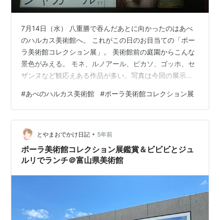
7月14日（水） 八重勝で吞んだあとに向かったのはあべ
のハルカス美術館へ。 これがこの日のお目当ての「ポー
ラ美術館コレクション展」。 美術館前の庭園からこんな
景色がみえる。 モネ、ルノアール、ピカソ、ゴッホ、セ
ザンヌなど観応えある作品が多い。写真は今回の展示の
目玉で、唯一写真撮影OKだったルノアールの「レースの
#
あべのハルカス美術館
#
ポーラ美術館コレクション展
帽子の少女」。 個人的にはルノアールの作品に惹かれた
なぁ。入館は大人1,500円、観に行って損のない展覧会
だ。 で、観終わって美術館を出ると激しい雷雨が待って
•
いた。
とやまおでかけ日記
5年前
ポーラ美術館コレクション展鑑賞＆ビビビとジュ
ルリでランチ＠富山県美術館