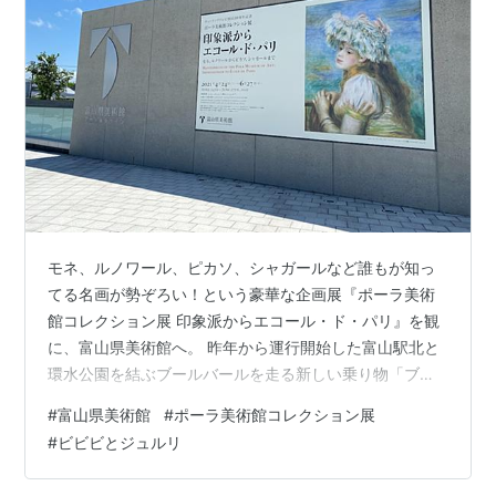
モネ、ルノワール、ピカソ、シャガールなど誰もが知っ
てる名画が勢ぞろい！という豪華な企画展『ポーラ美術
館コレクション展 印象派からエコール・ド・パリ』を観
に、富山県美術館へ。 昨年から運行開始した富山駅北と
環水公園を結ぶブールバールを走る新しい乗り物「ブー
ルバース(Boule BaaS・愛称 BB)」に初乗車。 土日祝の
#
富山県美術館
#
ポーラ美術館コレクション展
日中のみ運行の窓なしのかわいい電気バス。徒歩でも歩
#
ビビビとジュルリ
ける距離ですが、風を浴びながら座って移動するのも面
白いです。窓なしなので真夏になると暑そうですが… ↓