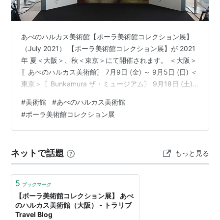
あべのハルカス美術館【ポーラ美術館コレクション展】
（July 2021） 【ポーラ美術館コレクション展】が 2021
年 夏＜大阪＞、秋＜東京＞にて開催されます。 ＜大阪＞
〖あべのハルカス美術館〗 7月9日 (金) ～ 9月5日 (日) ＜
東京＞ 〖Bunkamura ザ・ミュージアム〗 9月18日 (土)
～ 11月23日 (火・祝) 「ポーラ美術館コレクション展」
#
美術館
#
あべのハルカス美術館
は、 日本屈指の西洋絵画コレクションを誇るポーラ美術
#
ポーラ美術館コレクション展
館から、 モネやピカソ、ゴッホ、ルノワールなど、フラ
ンスで活動した作家28名による絵画と 化粧道具コレクシ
ョンを紹介する展覧会です。 あべのハルカス美術館
ネットで話題
もっと見る
（July 2021） …
5
ブックマーク
【ポーラ美術館コレクション展】 あべ
のハルカス美術館（大阪） - トラリブ
Travel Blog