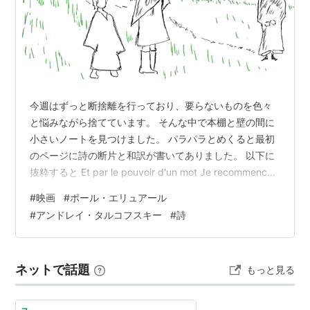
今週はずっと断捨離を行っており、要らないものを色々
と悩みながら捨てています。 そんな中で本棚と壁の間に
小さいノートを見つけました。 パラパラとめくると最初
のページに詩の断片と和訳が書いてありました。 以下に
抜粋すると Et par le pouvoir d'un mot Je recommence
ma vie Je suis né pour te connaître Pour te nommer
#
映画
#
ポール・エリュアール
Liberté Paul Eluard :訳 そして、その言葉の力から また
#
アンドレイ・タルコフスキー
#
詩
僕は生きようとする 僕は生まれた、君を知るために 君の
名を記すために 自由よ ポール・エリュアール こちらは
ナチス・ドイツ…
ネットで話題
もっと見る