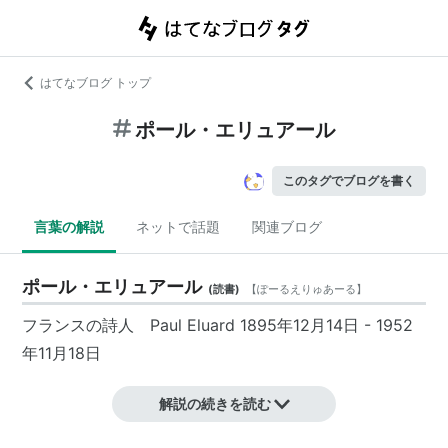
はてなブログ トップ
ポール・エリュアール
このタグでブログを書く
言葉の解説
ネットで話題
関連ブログ
ポール・エリュアール
(
読書
)
【
ぽーるえりゅあーる
】
フランスの詩人 Paul Eluard 1895年12月14日 - 1952
年11月18日
解説の続きを読む
代表作の一つ「Liberte（自由）」は、第二次世界大戦