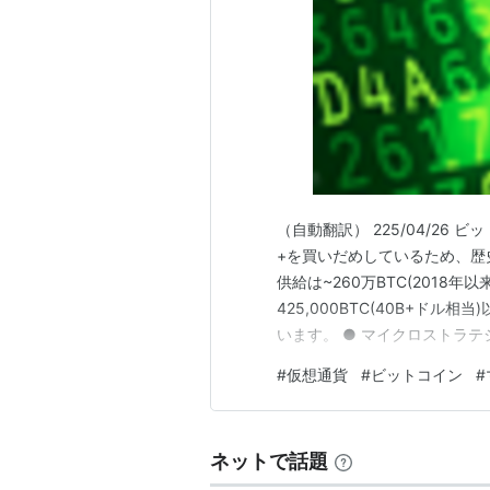
（自動翻訳） 225/04/26
+を買いだめしているため、歴
供給は~260万BTC(2018年
425,000BTC(40B+ド
います。 ● マイクロストラテジ
い手であり、日本のメタプラネ
#
仮想通貨
#
ビットコイン
#
企業と並んで、ビットコイン
す。 ● …
ネットで話題