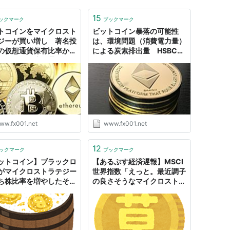
15
ックマーク
ブックマーク
トコインをマイクロスト
ビットコイン暴落の可能性
ジーが買い増し 著名投
は、環境問題（消費電力量）
の仮想通貨保有比率から
による炭素排出量 HSBCは
投資すべき暗号通貨はど
マイクロストラテジーへの投
 - 初心者の投資家マガジ
資禁止 - 初心者の投資家マガ
ジン
ww.fx001.net
www.fx001.net
12
ックマーク
ブックマーク
ットコイン】ブラックロ
【あるぷす経済遅報】MSCI
がマイクロストラテジー
世界指数「えっと。最近調子
ち株比率を増やしたそう
の良さそうなマイクロストラ
｜アルプス投資ブログ
テジーを指数に入れるね？
w」｜アルプス投資ブログ