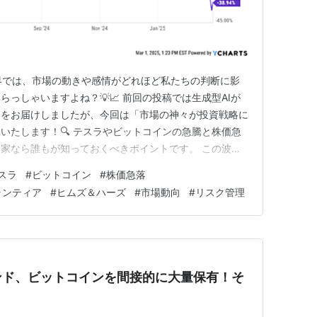
資の世界では、市場の動きや感情がどれほど私たちの判断に影
っしゃいますよね？💡📈 前回の投稿では生成型AIが
題をお届けしましたが、今回は「市場の神々が投資戦略に
いたします！🔍 テスラやビットコインの急騰と株価急
家なら誰もが知っておくべきポイントです。 この波乱
すので、ぜひ最後までお読みくださいね！🚀✨ 投資戦
スラ
#
ビットコイン
#
株価急落
過ごさない ***この記事は、日曜朝にホワイトハウスが
ランティア
#
ヒムズ＆ハーズ
#
市場動向
#
リスク管理
ビットコイン…
ンド、ビットコインを間接的に大量保有！そ