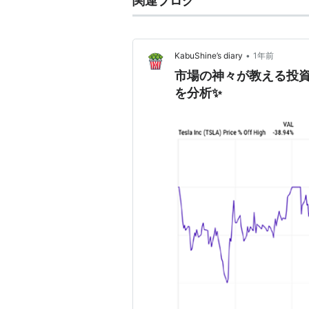
関連ブログ
•
KabuShine’s diary
1年前
市場の神々が教える投資
を分析✨