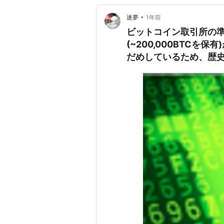
•
迷夢
1年前
ビットコイン取引所の
(~200,000BTCを
だめしているため、歴