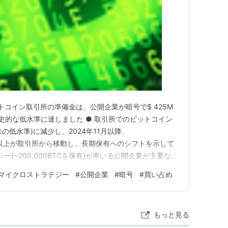
 ビットコイン取引所の準備金は、公開企業が暗号で$ 425M
史的な低水準に達しました ● 取引所でのビットコイン
以来の低水準)に減少し、2024年11月以降、
ル相当)以上が取引所から移動し、長期保有へのシフトを示して
ー(~200,000BTCを保有)が率いる公開企業が主要な買
ットや香港のHKアジアホールディングスなどのアジア
マイクロストラテジー
#
公開企業
#
暗号
#
買い占め
の希少性とインフレヘッジ特性への信頼を反映していま
もっと見る