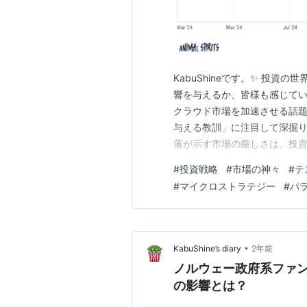
KabuShineです。✨ 投
響を与えるか、皆様も感じていら
クラウド市場を加速させる話
与える教訓」に注目して深掘り
落が示す市場の厳しさは、投資
の裏にあるヒントをお伝えしま
#
投資戦略
#
市場の神々
#
テ
略：市場の神々は高騰をただ見
#
マイクロストラテジー
#
パ
戦略的暗号資産保有を発表し、
•
KabuShine’s diary
2年前
ノルウェー政府系ファ
の影響とは？