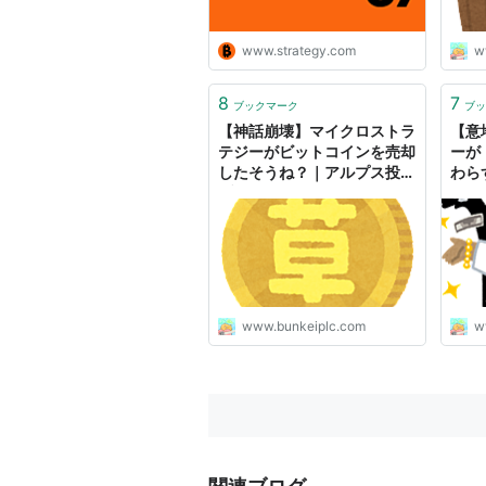
www.strategy.com
w
8
7
ブックマーク
ブッ
【神話崩壊】マイクロストラ
【意
テジーがビットコインを売却
ーが
したそうね？｜アルプス投資
わら
ブログ
ね？
www.bunkeiplc.com
w