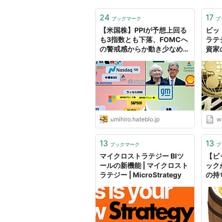
24
17
ブックマーク
ブ
【米国株】PPIが予想上回る
ビッ
も3指数とも下落、FOMCへ
ラテ
の警戒感からか動き少なめの
資家
下落傾向。そんな中ビットコ
見る
インを買い増すマイクロスト
れだ
ラテジー - ウミノマトリクス
ン
umihiro.hateblo.jp
w
13
13
ブックマーク
ブ
マイクロストラテジー BIツ
【ビ
ールの新機能 | マイクロスト
ック
ラテジー | MicroStrategy
の持
ね？