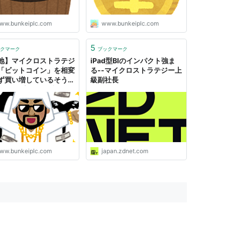
ww.bunkeiplc.com
www.bunkeiplc.com
5
クマーク
ブックマーク
地】マイクロストラテジ
iPad型BIのインパクト強ま
「ビットコイン」を相変
る--マイクロストラテジー上
ず買い増しているそうだ
級副社長
｜アルプス投資ブログ
ww.bunkeiplc.com
japan.zdnet.com