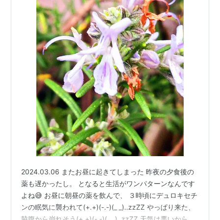
2024.03.06 またお昼に起きてしまった 昨夜の夕食後の
薬も遅かったし。 となると生活がワンパターンなんです
よね😅 お昼に朝昼の薬を飲んで、 ３時頃にデュロキセチ
ンの眠気に襲われて(+.+)(-.-)(_ _)..zzZZ やっぱり来た、
脇腹から崩れそう(+.+)(-.-)(_ _)..zzZZ 天気は悪いから笹