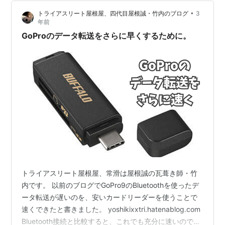
って来れて感謝でした。 聖歌隊には礼拝をリードすると
•
トライアスリート屋根屋、四代目屋根誠・竹内のブログ
3
いう使命…
年前
GoProのデータ転送をさらに早くするために。
トライアスリート屋根屋、常滑は屋根誠の瓦葺き師・竹
内です。 以前のブログでGoPro9のBluetoothを使ったデ
ータ転送が遅いのを、安いカードリーダーを使うことで
速くできたと書きました。 yoshikixxtri.hatenablog.com
Bluetooth接続と比較すると、これでも充分に速いのです