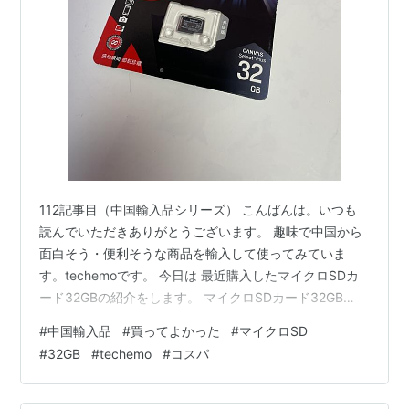
112記事目（中国輸入品シリーズ） こんばんは。いつも
読んでいただきありがとうございます。 趣味で中国から
面白そう・便利そうな商品を輸入して使ってみていま
す。techemoです。 今日は 最近購入したマイクロSDカ
ード32GBの紹介をします。 マイクロSDカード32GB
Kingstonて聞いたことあるな と思って買ってみました 値
#
中国輸入品
#
買ってよかった
#
マイクロSD
段は 300円と激安 以前にもマイクロSDカードを紹介し
#
32GB
#
techemo
#
コスパ
ましたが、こちらは無名？のブランドでした
techemo.hatenablog.com 裏面はこんな感じ 使い道は お
もちゃのデジカメに入れています