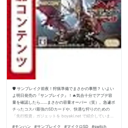
🛡️ サンブレイク前夜！狩猟準備でまさかの事態？ いよい
よ明日発売の『サンブレイク』！🔥気合十分でアプデ容
量を確認したら……まさかの容量オーバー（笑）。急遽ポ
チったコスパ最強のSDカードや、快適な狩りのための
「先行投資」ガジェットを boyaki.net で紹介していま
す！ 👉 40代ランサーの狩猟準備をチェック 📦 今回ポチ
#
モンハン
#
サンブレイク
#
マイクロSD
#
switch