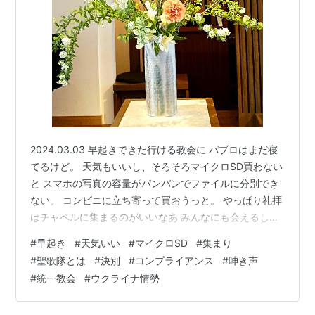
2024.03.03 早起きできた行ける教会に パブロはまだ寝
てるけど。 天気もいいし、そろそろマイクロSD買わない
と スマホの写真の容量がパンパンでファイルに分別でき
ない。 コンビニに立ち寄って買おうっと。 やっぱり礼拝
はチャペルに集まるのがいいなあ みんなにも会えるし、
雰囲気の中で集中できる。 ネットではPCから目を反らす
#
早起き
#
天気いい
#
マイクロSD
#
集まり
とすぐに別の物が目に入る。気が反れる しばらく会って
#
聖歌隊とは
#
決別
#
コンプライアンス
#
呻き声
ないメンバーもにも会えました 聖歌隊は練習が朝早くは
#
統一教会
#
ウクライナ情勢
辛いので辞めようかと思ってるけど、 リーダーに話した
ら 👩‍🦱「神様に祈ってみて」と言われちゃった😅 長くや