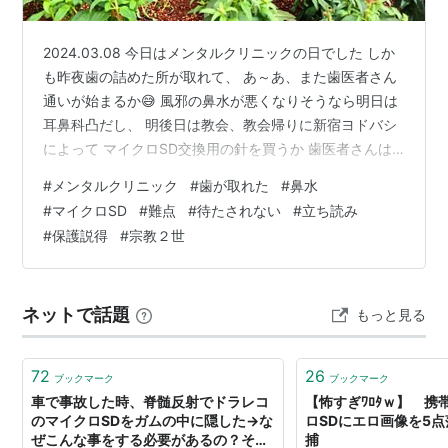
2024.03.08 今日はメンタルクリニックの日でした しか
も昨夜歯の詰めた所が取れて、 あ～あ、また歯医者さん
通いが始まるか😅 風邪の鼻水が悪くなりそうなら明日は
耳鼻科凸だし、 明後日は教会、教会帰りに新宿ヨドバシ
によって マイクロSD交換用の針を買うか 歯医者さんは
その後の月曜日かなあ 師長宅祈り会の近くだから。予定
#
メンタルクリニック
#
歯が取れた
#
鼻水
キツキツ。 メンタルはこの１カ月安定状態。 前回は腹立
#
マイクロSD
#
難点
#
待たされない
#
立ち読み
つと同時に 胸の神経の痛みでレスキュー飲んでたけど 予
#
保護説得
#
宗教２世
想どおり治まったしいつもの薬でOKでした クリニックも
近くの薬局も居心地満点 難点難は何かってそうですなあ
難をひとつだけ言えば、 混んでて座る所が見つかるかっ
ネットで話題
もっと見る
てことか…
72
26
ブックマーク
ブックマーク
車で事故した時、脊髄反射でドラレコ
【怖すぎﾜﾛﾀｗ】 携
のマイクロSDをガムの中に隠した→な
ロSDにエロ画像を5
ぜこんな事をする必要があるの？その
捕