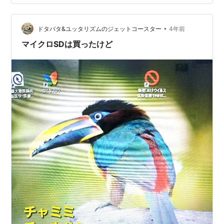
前述の監視カメラに挿し込んでます
techemo.hatenablog.com ネットにつながってなければ
まあ安心ですよね この値段で手に入るといろいろなとこ
•
ドタバタ&ユッタリズムのジェットコースター
4年前
ろに雑に挿…
マイクロSDは買ったけど