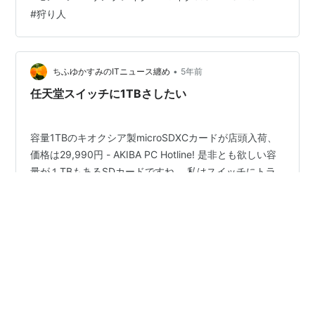
った安心のSDカード KIOXIA microSDカード
#
狩り人
64GB（Switch動作確認済） #モンハン #サンブレイク
#Switch #ランス #積立MASA
•
ちふゆかすみのITニュース纏め
5年前
任天堂スイッチに1TBさしたい
容量1TBのキオクシア製microSDXCカードが店頭入荷、
価格は29,990円 - AKIBA PC Hotline! 是非とも欲しい容