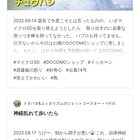
2022.09.14 題名で今度こそとは言ったものの、 いざマ
イクロSDを取り替えようとしたら、 取り出すのに必要な
突っつき棒を持ってなかった。 パブロも持ってません。
仕方ないから今日はお隣のDOCOMOショップに突しまし
た。 わたし、はや３年間も予約制が続いてるDOCOMO
ショップに 突ばかりしてるような気がします。 どれも緊
#
マイクロSD
#
DOCOMOショップ
#
ドッカーン
急性のあるものばかり(^_^;) 元々近かったショップの方か
#
原爆級の怒り
#
好奇心
#
台風14号
らお隣に引っ越して来てくれたんです。 しかもしょっち
#
笑えてかわいい
#
鳥
ゅうレンタル充電器を使う身に ありがたいことに20台入
る大型の充電器充電装置付きで。 店員のお姉さんにマイ
クロSDを入れ換えてもらいました。 マイクロSDを…
•
ドタバタ&ユッタリズムのジェットコースター
4年前
神経乱れて歩いたら
2022.08.17 うげー、朝から調子が悪い🤮 これ、自律神経