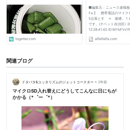
理由が恐ろしいものだった
■編集元：ニュース速報板
ﾀｗ】 携帯電話のマイク
5点落とす → 逮捕」 1
です。(チベット自治区) :201
12:28:41.40 ID:MYbFVx1
イント特典 わいせつ画像
togetter.com
alfalfalfa.com
的で携帯電話に保管－改
視庁 販売目的でわいせ...
関連ブログ
•
ドタバタ&ユッタリズムのジェットコースター
2年前
マイクロSD入れ替えにどうしてこんなに日にちが
かかる（*゜ー゜*）