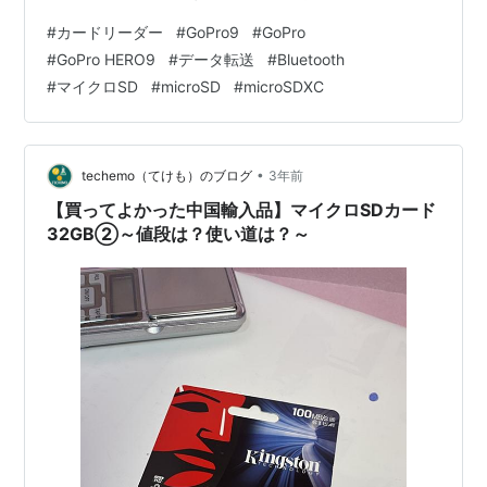
が、果たして本当にUSB3.1対応なのだろうか？もっと速
#
カードリーダー
#
GoPro9
#
GoPro
いのがあるんじゃないだろうかと考え、確実に信頼でき
#
GoPro HERO9
#
データ転送
#
Bluetooth
るバッファローが作っているこれに辿り着きました。
#
マイクロSD
#
microSD
#
microSDXC
www.buffalo.jp USB3.2に対応している製品です。 前の
と比較すると大きいけど、とはいえ長さ56mmしかない
し、ついでに…
•
techemo（てけも）のブログ
3年前
【買ってよかった中国輸入品】マイクロSDカード
32GB②～値段は？使い道は？～