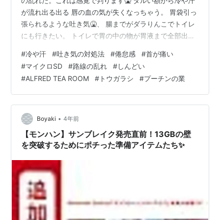
の乱れた。これは感覚で判ります🤮 ダルい額から冷や汗
が流れ出る出る 唇の血の気が失くなっちゃう。 胃袋引っ
張られるような吐き気🤮、 腸までがダラりんこでトイレ
にも行きたい。 トイレで胃の中の物が胃液まで全部出て
しまえば楽になるし、 美味しい物も美味しく食べられ
#
冷や汗
#
吐き気の対処法
#
倦怠感
#
首が痛い
る。 それは小さいときからの船酔い体験で知ってて、絶
#
マイクロSD
#
路線の乱れ
#
しんどい
対吐くとなったらやります🤮 そのあと体中の倦怠感と脱
#
ALFRED TEA ROOM
#
トウガラシ
#
プーチンの業
力に一日中見舞われると解っていても 食べられる方がい
いから。 自律神経以外では首が痛い(>_<)これは肩凝りで
炎症起こしたところ、 一度炎症になると再発しやすい体
質によりま…
•
Boyaki
4年前
【モンハン】サンブレイク発売直前！13GBの壁
を突破するためにポチった準備アイテムたち✨