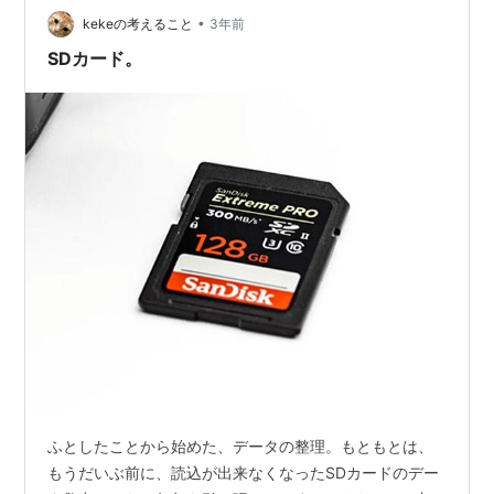
techemo.hatenablog.com こういうネット…
•
kekeの考えること
3年前
SDカード。
ふとしたことから始めた、データの整理。もともとは、
もうだいぶ前に、読込が出来なくなったSDカードのデー