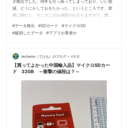
タ救出でした。何年も引っ張ってしまっており、いい加
減、どうにかしておきたかった、というところです。業
者に頼むと、そこそこのお値段がかかりますので、懐事
情にゆとりがないと、なかなか頼めない、というのはあ
#
データ救出
#
SDカード
#
マイクロSD
ります。 さて。とはいえ、どうにかしないと、ずっと喉
#
破損したデータ
#
アプリか業者か
に魚のホネが刺さったまんま、みたいな気持ち悪さがあ
るので、とりあえず業者に頼んでみる方向で、ネットで
ポチポチ探し始めました。そして、頼もうと思う業者は
いくつかに絞れたものの、他の事も気になってしまい、
•
techemo（てけも）のブログ
4年前
まだ頼んではおりません。 ひとつは、データ救出…
【買ってよかった中国輸入品】マイクロSDカー
ド 32GB ～衝撃の値段は？～