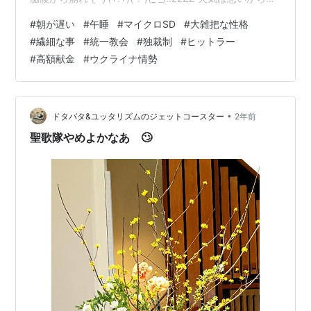
刈りもできないし。 そうそう、マイクロSD買ったはいい
#
朝が遅い
#
午睡
#
マイクロSD
#
大雑把な性格
けど、 細い棒で突かないと開けられない。その棒は 昨日
#
繊細な事
#
統一教会
#
独裁制
#
ヒットラー
DOCOMOで訊いたら 🧑「買った時にセットで付いてま
#
高額献金
#
ウクライナ情勢
す。もしなかったら、 量販店にはあるかも知れません
ね。」って。 それで今日探したけど、ない 専用の手提げ
袋はあるのに入…
•
ドタバタ&ユッタリズムのジェットコースター
2年前
聖歌隊やめよかなあ 🙄