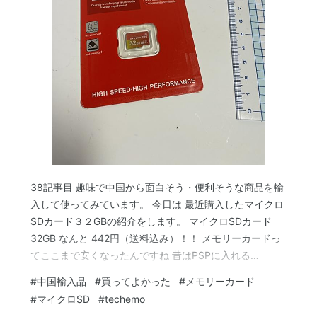
38記事目 趣味で中国から面白そう・便利そうな商品を輸
入して使ってみています。 今日は 最近購入したマイクロ
SDカード３２GBの紹介をします。 マイクロSDカード
32GB なんと 442円（送料込み）！！ メモリーカードっ
てここまで安くなったんですね 昔はPSPに入れる
SDHC（4GB）を買うのに2万くらい払った記憶が すみま
#
中国輸入品
#
買ってよかった
#
メモリーカード
せん面白さはないですが単純に安さに驚いたので紹介し
#
マイクロSD
#
techemo
ました ただ安すぎるので普通にPCにつなぐのは怖くて