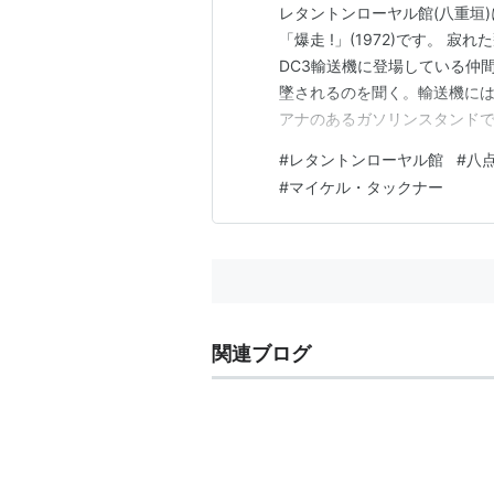
レタントンローヤル館(八重垣
「爆走 !」(1972)です。 
DC3輸送機に登場している仲
墜されるのを聞く。輸送機には
アナのあるガソリンスタンド
法廷警備員を殴り拳銃を奪い
#
レタントンローヤル館
#
八
ある私怨を晴らすための行動だ
#
マイケル・タックナー
「恐怖の関門」を映画化した作
関連ブログ