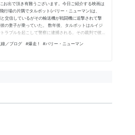
)にお出で頂き有難うございます。今日ご紹介する映画は
寂れた飛行場の片隅でタルボット(バリー・ニューマン)は、
間と交信しているがその輸送機が戦闘機に追撃されて撃
彼の妻子が乗っていた。 数年後、タルボットはルイジ
でトラブルを起こして警察に逮捕される。その裁判で彼は
、近くにいた女性を人質にして逃走するのだった。それは
点鐘／ブログ
#
爆走 !
#
バリー・ニューマン
った… この作品は、冒険小説の雄A・マクリーン原作
品です。原作は…