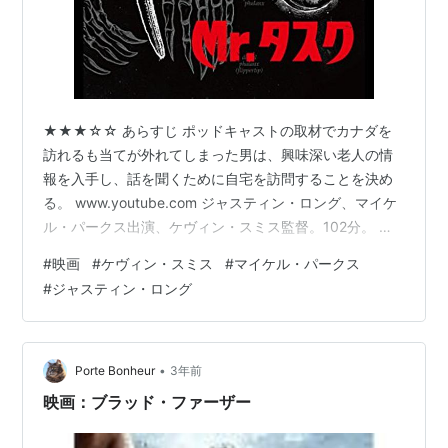
★★★☆☆ あらすじ ポッドキャストの取材でカナダを
訪れるも当てが外れてしまった男は、興味深い老人の情
報を入手し、話を聞くために自宅を訪問することを決め
る。 www.youtube.com ジャスティン・ロング、マイケ
ル・パークス出演、ケヴィン・スミス監督。102分。 感
想 相棒と不謹慎な馬鹿話をするポッドキャストを運営す
#
映画
#
ケヴィン・スミス
#
マイケル・パークス
る男が主人公だ。取材で訪れたカナダで、謎の老人に監
#
ジャスティン・ロング
禁され、無残なことになってしまう。 恐ろしい話なのだ
が、序盤にアイスホッケーを軽視してはダメ、みたいな
カナダネタが披露されたりと、どこかふざけた雰囲気が
漂っていて、ブラック・コメディであることが分かる。
•
Porte Bonheur
3年前
ただ、足を切断したりとど…
映画：ブラッド・ファーザー