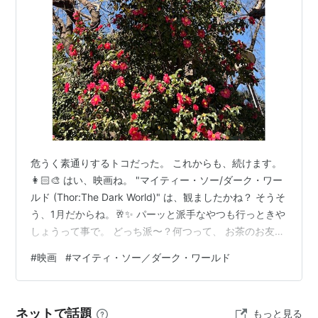
キャスト
クリス・ヘムズワース
ナタリー・ポートマン
トム・ヒドルストン
カット・デニングス
ザカリー・レヴィ
アンソニー・ホプキンス
ジェイミー・アレクサンダー
危うく素通りするトコだった。 これからも、続けます。
イドリス・エルバ
👩🏻‍🎨 はい、映画ね。 "マイティー・ソー/ダーク・ワー
ステラン・スカルスガルド
ルド (Thor:The Dark World)" は、観ましたかね？ そうそ
う、1月だからね。🥂✨ パーッと派手なやつも行っときや
レイ・スティーヴンソン
しょうって事で。 どっち派〜？何つって、 お茶のお友に
クリス・オダウド
もお勧めなのでは無いでしょうか。 そーねぇ、 ginkoさ
クリストファー・エクルストン
#
映画
#
マイティ・ソー／ダーク・ワールド
んはソーかなぁ… 聞いてないか。 つーかさぁ、 何だか風
が強いって言っても春っぽいよねぇ ☘️ ｡｡ もう極寒終わ
概要
り？ 😳 んな訳ないか。な今日この頃、 皆さんも体調に
ネットで話題
もっと見る
お気を付けて、連休楽しんで〜 🎶 ランキング参加中goo