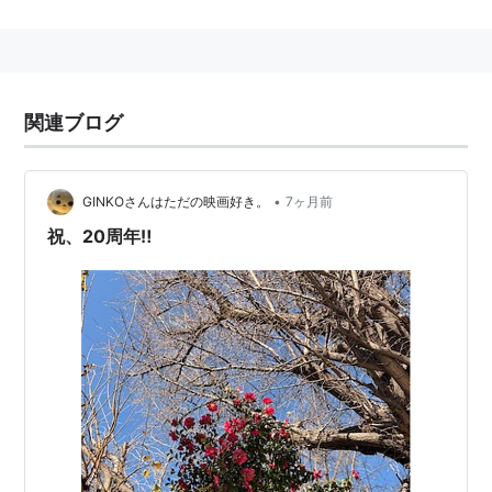
スタッフ
監督：
アラン・テイラー
製作：
ケヴィン・ファイギ
関連ブログ
製作総指揮：
ヴィクトリア・アロンソ
、
ルイス・デ
スポジート
、
アラン・ファイン
、
ナイジェル・ゴス
トゥロウ
、
クレイグ・カイル
、
スタン・リー
•
GINKOさんはただの映画好き。
7ヶ月前
脚本：
クリストファー・L・ヨスト
、
クリストファ
祝、20周年‼️
ー・マーカス
＆
スティーヴン・マクフィーリー
原作：
スタン・リー
、
ラリー・リーバー
、
ジャッ
ク・カービー
撮影：
クレイマー・モーゲンソー
編集：
コンラッド・バフIV世
、
マルコム・ジェイミソ
ン
音楽：
カーター・バーウェル