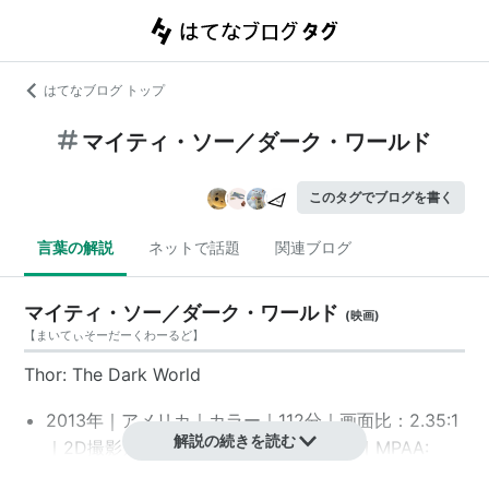
はてなブログ トップ
マイティ・ソー／ダーク・ワールド
このタグでブログを書く
言葉の解説
ネットで話題
関連ブログ
マイティ・ソー／ダーク・ワールド
(
映画
)
【
まいてぃそーだーくわーるど
】
Thor: The Dark World
2013年｜アメリカ｜カラー｜112分｜画面比：2.35:1
解説の続きを読む
｜2D撮影／2D・3D上映作品｜映倫：G｜MPAA:
PG-13
*1