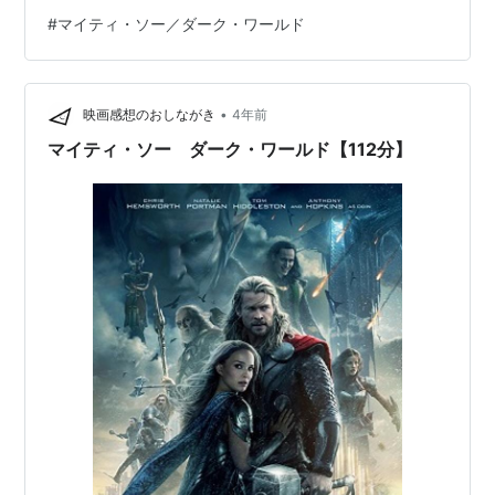
ー・ホプキンス、ステラン・スカルスガルド、カット・
#
マイティ・ソー／ダーク・ワールド
デニングス、イドリス・エルバ、レネ・ルッソが前作に
引き続き出演します。 みんなコスプレメイクなので、と
ても楽しめます。 マイティ・ソー/ダーク・ワールド
•
（2014） あらすじ インフィニティストーンのひとつリ
映画感想のおしながき
4年前
アリティストーン アベンジャーズシリーズ時系列 あらす
マイティ・ソー ダーク・ワールド【112分】
じ 宇宙創造以前、闇の中から…