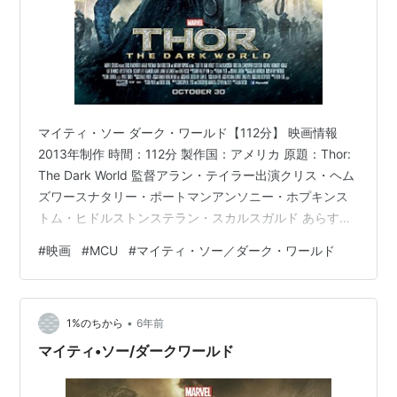
マイティ・ソー ダーク・ワールド【112分】 映画情報
2013年制作 時間：112分 製作国：アメリカ 原題：Thor:
The Dark World 監督アラン・テイラー出演クリス・ヘム
ズワースナタリー・ポートマンアンソニー・ホプキンス
トム・ヒドルストンステラン・スカルスガルド あらすじ
英ロンドンに原因不明の重力異常が発生し、ソーの恋人
#
映画
#
MCU
#
マイティ・ソー／ダーク・ワールド
で天文学者のジェーンが調査に向かうが、そこでジェー
ンは地球滅亡の鍵となる「ダーク・エルフ」の力を宿し
てしまう。事態を打開するため、ソーはジェーンを連れ
•
てアスガルドに戻るが、そのせいで家族や故郷を危機的
1%のちから
6年前
状況に陥れてしまう。最後の手段としてソーは、血のつ
マイティ•ソー/ダークワールド
ながら…