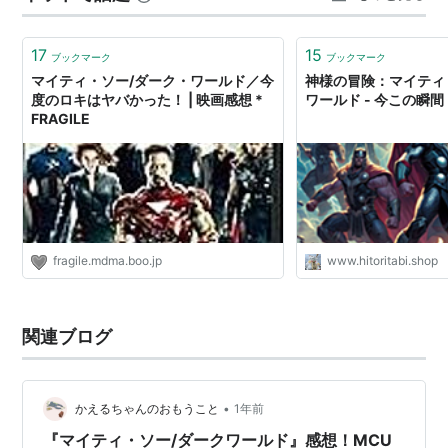
地球の命運をかけた『アベンジャーズ』ニューヨ
からきました ランキン…
ークの戦いから1年―。いま、全宇宙の存亡をかけ
17
15
ブックマーク
ブックマーク
た戦いが、ロンドンで起ころうとしていた。世界
マイティ・ソー/ダーク・ワールド／今
神様の冒険：マイティ
度のロキはヤバかった！ | 映画感想 *
ワールド - 今この瞬間
を救えるのは、この男しかいない。その名はソ
FRAGILE
ー。 アベンジャーズ最強の勇士にして、神秘の王
国アスガルドの王子、そして伝説の雷神。
しかし、今度の敵は、並大抵の相手ではなかっ
た。宇宙そのものより古くから存在し、この世の
すべてを闇の世界＝ダーク・ワールドに変えよう
fragile.mdma.boo.jp
www.hitoritabi.shop
と企むダーク・エルフ。その邪悪な力の前に、ソ
ーの恋人ジェーンが巻き込まれ、さらには、愛す
る家族や故郷までをも危機にさらすことに…。
関連ブログ
（公式サイトより）
•
かえるちゃんのおもうこと
1年前
予告編
『マイティ・ソー/ダークワールド』感想！MCU