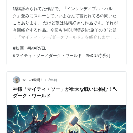
結構舐められてた作品で、『インクレディブル・ハル
ク』並みにスルーしていいよなんて言われてるの聞いた
ことあります。 だけど僕は結構好きな作品です。それが
今回紹介する作品。今回も”MCU時系列の旅その８”と題
し『マイティ・ソー/ダークワールド』を紹介します！ 前
回の『アベンジャーズ』の記事はこちらです。 frog-
#
映画
#
MARVEL
cinema.net 予告映像！ あらすじ 主要人物 ソー 過去出演
#
マイティ・ソー／ダーク・ワールド
#
MCU時系列
作品 ロキ 過去出演作品 ジェーン・フォスター 過去出演
作品 エリック・セルヴィグ/イアン・ブースビー/ダーシ
関連作品
ー・ルイス 過去出演作品 マレキス オーディン 過去出演
マイティ・ソー
（2011） シリーズ第1作目
作品 フリッガ 過去出演作品 ヘイムダル 過去出演作品…
•
今この瞬間！
2年前
アベンジャーズ
（2012）
神様「マイティ・ソー」が壮大な戦いに挑む！🔨
ダーク・ワールド
*1
:
Rated PG-13 for sequences of intense sci-fi action
and violence, and some suggestive content.