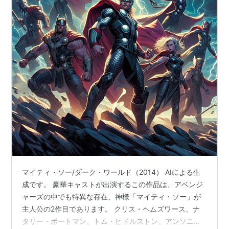
マイティ・ソー/ダーク・ワールド（2014） AIによる生
成です。 豪華キャストが出演するこの作品は、アベンジ
ャーズの中でも特異な存在、神様「マイティ・ソー」が
主人公の2作目であります。 クリス・ヘムズワース、ナ
タリー・ポートマン、トム・ヒドルストン、アンソニ