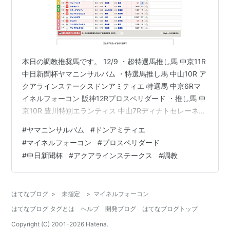
本日の調教推奨馬です。 12/9 ・超特選馬推し馬 中京11R
中日新聞杯ヤマニンサルバム ・特選馬推し馬 中山10R ア
クアラインステークスドンアミティエ 特選馬 中京6Rマ
イネルフォーコン 阪神12Rプロスペリダード ・推し馬 中
京10R 豊川特別エランティス 中山7Rディナトセレーネ
中山8Rベイビールビオ 中山11R 常総ステークスデコラシ
#
ヤマニンサルバム
#
ドンアミティエ
オン 阪神10R 赤穂特別テーオーサンドニ
#
マイネルフォーコン
#
プロスペリダード
#
中日新聞杯
#
アクアラインステークス
#
調教
はてなブログ
>
未指定
>
マイネルフォーコン
はてなブログ タグとは
ヘルプ
開発ブログ
はてなブログトップ
Copyright (C) 2001-
2026
Hatena.