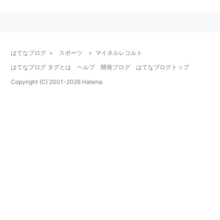
父
：
チーフベアハート
母
：
ミヤギミノル
母の父
：
タイテエム
はてなブログ
>
スポーツ
>
マイネルレコルト
馬主
：
（株）サラブレッドクラブ・ラフィアン
はてなブログ タグとは
ヘルプ
開発ブログ
はてなブログトップ
管理調教師
：
堀井雅広（美浦南）
Copyright (C) 2001-
2026
Hatena.
競走成績
：
19戦4勝（2007年9月引退）
主な勝ち鞍
：
ダリア賞 新潟2歳S 朝日杯FS
備考
：
2004年JRA賞最優秀2歳牡馬
マイネルレコルトは美浦トレーニングセンター堀井雅広
厩舎に所属していた引退競走馬。2004年6月の新馬勝ち
から3連勝で新潟2歳Sを制覇すると、朝日杯フューチュ