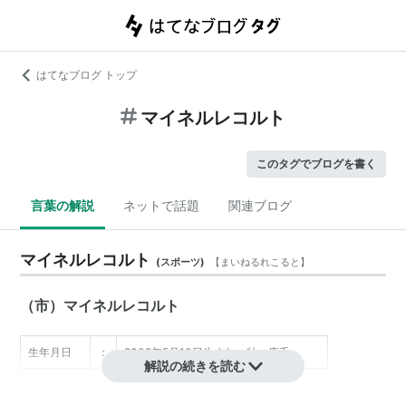
はてなブログ トップ
マイネルレコルト
このタグでブログを書く
言葉の解説
ネットで話題
関連ブログ
マイネルレコルト
(
スポーツ
)
【
まいねるれこると
】
（市）マイネルレコルト
生年月日
：
2002年5月10日生まれ・牡・鹿毛
解説の続きを読む
生産者
：
田上稔（北海道三石）