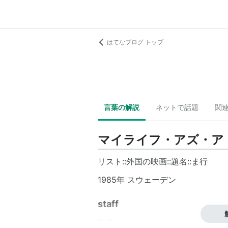
はてなブログ トップ
言葉の解説
ネットで話題
関
マイライフ・アズ・ア
リスト::外国の映画::題名::ま行
1985年 スウェーデン
staff
監督 ： ラッセ・ハルストレム