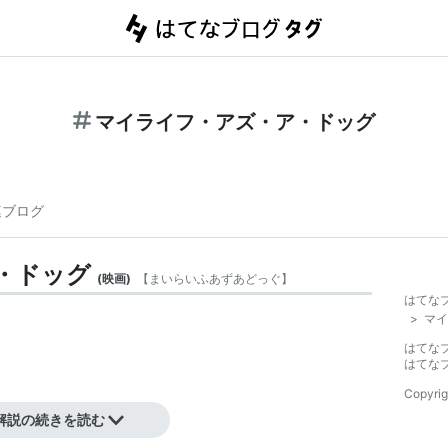
マイライフ・アズ・ア・ドッグ
連ブログ
・ドッグ
(
映画
)
【
まいらいふあずあどっぐ
】
はてな
>
マイ
はてな
はてな
Copyrig
解説の続きを読む