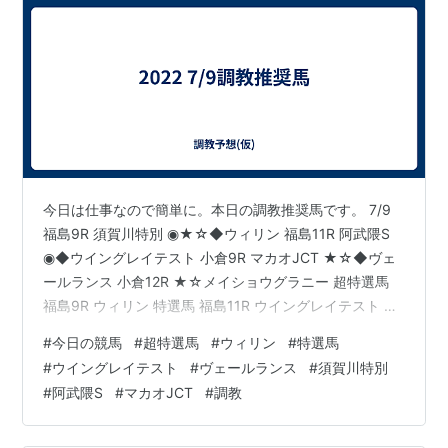
今日は仕事なので簡単に。本日の調教推奨馬です。 7/9
福島9R 須賀川特別 ◉★☆◆ウィリン 福島11R 阿武隈S
◉◆ウイングレイテスト 小倉9R マカオJCT ★☆◆ヴェ
ールランス 小倉12R ★☆メイショウグラニー 超特選馬
福島9R ウィリン 特選馬 福島11R ウイングレイテスト 小
倉9R ヴェールランス 最近超特選馬の成績が良くないの
#
今日の競馬
#
超特選馬
#
ウィリン
#
特選馬
で、ここでキッチリ走ってほしいです。
#
ウイングレイテスト
#
ヴェールランス
#
須賀川特別
#
阿武隈S
#
マカオJCT
#
調教