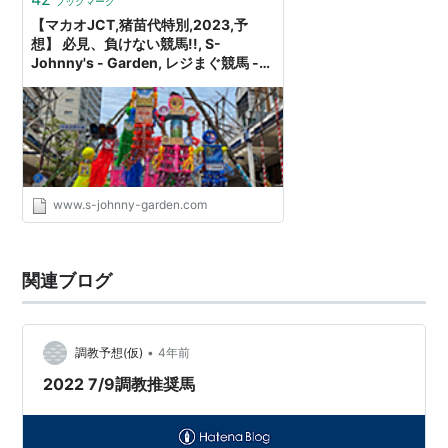
ブックマーク
【マカオJCT,猪苗代特別,2023,予
想】 必見、負けない競馬!!, S-
Johnny's - Garden, レジまぐ競馬 -
S-Johnny's Garden
www.s-johnny-garden.com
関連ブログ
•
調教予想(仮)
4年前
2022 7/9調教推奨馬