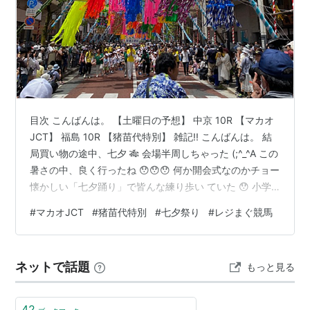
目次 こんばんは。 【土曜日の予想】 中京 10R 【マカオ
JCT】 福島 10R 【猪苗代特別】 雑記!! こんばんは。 結
局買い物の途中、七夕 🎋 会場半周しちゃった (;^_^A この
暑さの中、良く行ったね 😯😯😯 何か開会式なのかチョー
懐かしい「七夕踊り」で皆んな練り歩い ていた 😯 小学
生の時、必ずやらされるよね 🤣🤣🤣 何気に『都はるみ』
#
マカオJCT
#
猪苗代特別
#
七夕祭り
#
レジまぐ競馬
さんが歌っているんだよ（笑） 見るより聴くより踊るこ
と~~ (^^♪ 【土曜日の予想】 中京 10R 【マカオJCT】 こ
こは川田騎手騎乗の［ブライトジュエリー］が人気にな
ネットで話題
もっと見る
ると思われるが、最近の騎乗を見てると ? なので、中穴
狙いで行く。本線は［サ…
42