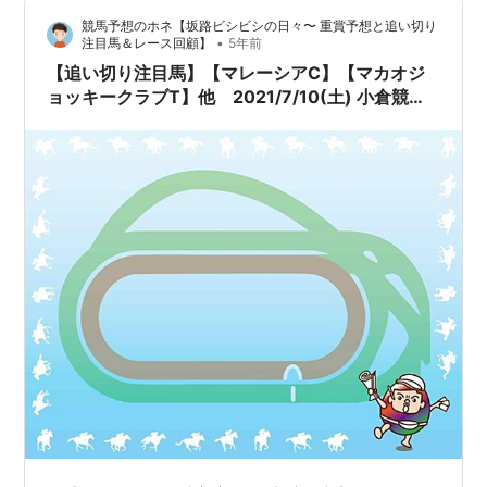
競馬予想のホネ【坂路ビシビシの日々〜 重賞予想と追い切り
•
注目馬＆レース回顧】
5年前
【追い切り注目馬】【マレーシアC】【マカオジ
ョッキークラブT】他 2021/7/10(土) 小倉競
馬 注目は12Rの復帰戦