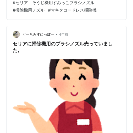
#
セリア そうじ機用すみっこブラシノズル
の日本製です。 「そうじ機用すみっこブラシノズル」で
#
掃除機用ノズル
#
マキタコードレス掃除機
す。 ・掃除機に取り付けるタイプのブラシ付きノズルで
す。 ・家具のすき間やサッシの溝、お部屋の隅やキーボ
ード等電化製品のお掃除にも最適です。 ・ブラシ付きで
すので効果的にホコリを払って吸い取れます。 だそうで
•
ぐーちみずにっぽー
4年前
す。↑( ^ω^ ) エアコン…
セリアに掃除機用のブラシノズル売っていまし
た。