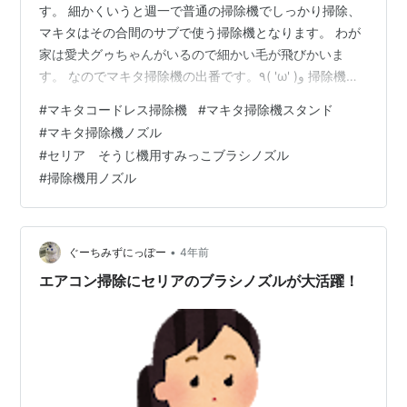
す。 細かくいうと週一で普通の掃除機でしっかり掃除、
マキタはその合間のサブで使う掃除機となります。 わが
家は愛犬グゥちゃんがいるので細かい毛が飛びかいま
す。 なのでマキタ掃除機の出番です。٩( 'ω' )و 掃除機の
ノズル（先端）のヘッドが ”カーペット仕様（布のケバケ
#
マキタコードレス掃除機
#
マキタ掃除機スタンド
バがある）”タイプか、 ”純正の吸い込み穴だけの仕様” か
#
マキタ掃除機ノズル
で違うんですねぇ〜(´⊙ω⊙`) カーペット用ノズルです。
#
セリア そうじ機用すみっこブラシノズル
↑ 純正の吸い込み穴だけのノズルです。↑ わが家は始め
#
掃除機用ノズル
から付いていたカーペット用ノズルで使用してました。
コレだとカーペットにはいいのですが、ノズル布のケバ
ケバにほこ…
•
ぐーちみずにっぽー
4年前
エアコン掃除にセリアのブラシノズルが大活躍！