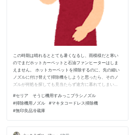
この時期は晴れるととても暑くなるし、雨模様だと寒い
のでまだホットカーペットと石油ファンヒーターはしま
えません。 ホットカーペットを掃除するのに、先の細い
ノズルに付け替えて掃除機をしようと思ったら、そのノ
ズルが何処を探しても見当たらず途方に暮れてしまいま
した。 ↑この形の先細ノズルです。 先日購入したマキタ
#
セリア そうじ機用すみっこブラシノズル
のノズルもあるのですが大きい掃除機とサイズが合わず
#
掃除機用ノズル
#
マキタコードレス掃除機
結局買いに行くことになりました。 ノズルだけなので値
#
無印良品冷蔵庫
段もあまりしないし、ホームセンターに行けばあるかな
と・・。 まずカインズに行きました。 ここならあるだろ
うと・・・。 ですが、はめ込むパーツは売ってましたが
先が細くなく、丸い形でナイロンの黒い…