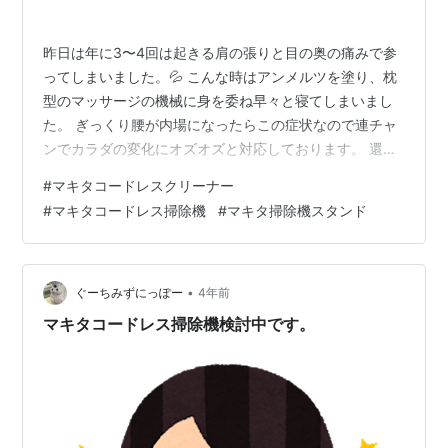
昨日は年に3〜4回は起きる肩の張りと目の奥の痛みで参
ってしまいました。💦 こんな時はアンメルツを塗り、枕
型のマッサージの機械に身を委ね早々と寝てしまいまし
た。 ぎっくり腰が内場になったらこの症状なので連チャ
ンでカラダの変化にオズオズと対応しております。 還暦
前の壁ってやっぱりあるのかもって思いました。 症状が
#
マキタコードレスクリーナー
治るまでには時間がかかりますし、日々の疲れも何日か
#
マキタコードレス掃除機
#
マキタ掃除機スタンド
後に出るので、自分のカラダを通してカラダのクセを知
る、みたいなものがあると思います。 でも安静にしすぎ
ると物事前に進まないのでそれもせっかちというか焦っ
てしまいます。 過去ブログで「お金をかけないで運動す
•
ぐーちみずにっぽー
4年前
る方法」で運動のことも書きましたが今…
マキタコードレス掃除機検討中です。