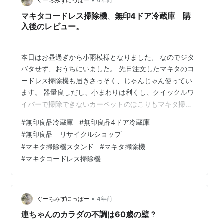
•
ぐーちみずにっぽー
4年前
マキタコードレス掃除機、無印4ドア冷蔵庫 購
入後のレビュー。
本日はお昼過ぎから小雨模様となりました。 なのでジタ
バタせず、おうちにいました。 先日注文したマキタのコ
ードレス掃除機も届きさっそく、じゃんじゃん使ってい
ます。 器量良しだし、小まわりは利くし、クイックルワ
イパーで掃除できないカーペットのほこりもマキタ掃除
機と専用ノズルを使えば一気にお悩み解決しました。٩(
#
無印良品冷蔵庫
#
無印良品4ドア冷蔵庫
'ω' )و フル充電で10分ほど動くそうですがそのあんばいが
#
無印良品 リサイクルショップ
まだつかめないのでクイックルワイパーと合わせ技で掃
#
マキタ掃除機スタンド
#
マキタ掃除機
除していこうと思っています。 わが家は田舎の古いおう
#
マキタコードレス掃除機
ちなので部屋数が多いんです。 なので普通サイズの掃除
機も所持していますがゆくゆくはマキタ一台でお掃除で
きるくらいのコンパクトな…
•
ぐーちみずにっぽー
4年前
連ちゃんのカラダの不調は60歳の壁？