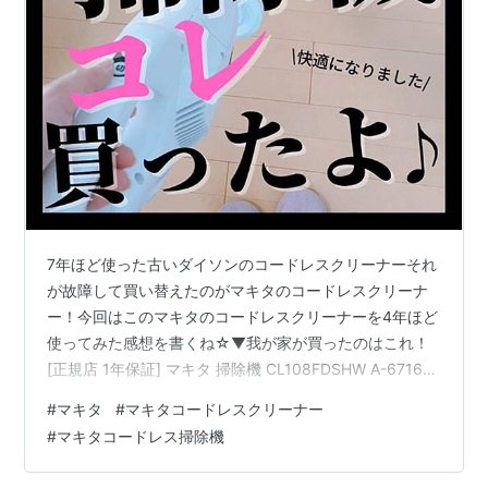
7年ほど使った古いダイソンのコードレスクリーナーそれ
が故障して買い替えたのがマキタのコードレスクリーナ
ー！今回はこのマキタのコードレスクリーナーを4年ほど
使ってみた感想を書くね☆▼我が家が買ったのはこれ！
[正規店 1年保証] マキタ 掃除機 CL108FDSHW A-67169
セット 【バッテリ 充電器 付属】 10.8V 1.5Ah 充電式 コ
#
マキタ
#
マキタコードレスクリーナー
ードレス クリーナー サイクロンアタッチメント セット
#
マキタコードレス掃除機
簡単ごみ捨て 本体 バッテリー サイクロン シンプル 人気
小型 軽量 軽い CL108FD 新生活家電 マキタのコードレス