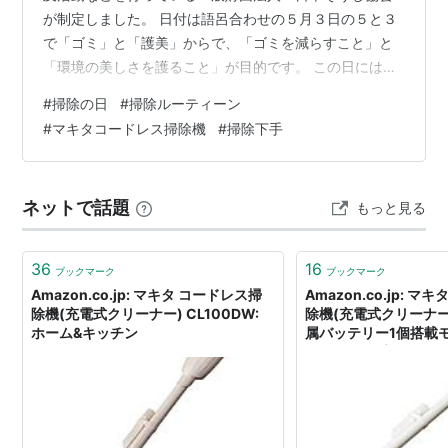
が制定しました。 日付は語呂合わせの５月３日の５と３
で「ゴミ」と「護美」からで、「ゴミを減らすこと」と
「環境の美しさを護ること」が目的です。 この日には全
国一斉に「おそうじしましょう！」と呼びかけ、日本そ
#
掃除の日
#
掃除ルーティーン
うじ協会では環境整備の技術力を高め、良い習慣を身に
#
マキタコードレス掃除機
#
掃除下手
つける「掃除道」の普及促進も行っています。 この日に
は、全国で街そうじが実施されるそうですよ。 記念日は
一般社団法人・日本記念日協会により認定・登録されま
ネットで話題
もっと見る
した。 他にもいろいろあります。 9月24日：清掃の日
（廃棄物処理法に由来） 5月30日：ご…
36
16
ブックマーク
ブックマーク
Amazon.co.jp: マキタ コードレス掃
Amazon.co.jp: 
除機(充電式クリーナー) CL100DW:
除機(充電式クリーナー) 
ホーム&キッチン
属バッテリー1個搭載
CL102DW: 家の修繕