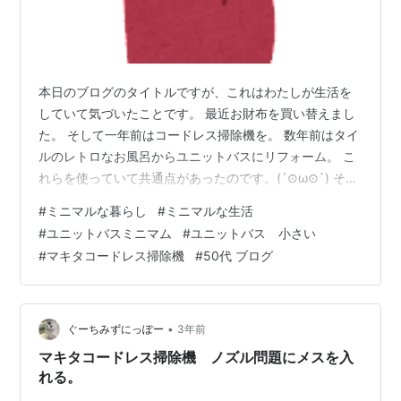
本日のブログのタイトルですが、これはわたしが生活を
していて気づいたことです。 最近お財布を買い替えまし
た。 そして一年前はコードレス掃除機を。 数年前はタイ
ルのレトロなお風呂からユニットバスにリフォーム。 こ
れらを使っていて共通点があったのです。(´⊙ω⊙`) それ
はちょっとズボラをしているとモノがあふれてしまうの
#
ミニマルな暮らし
#
ミニマルな生活
です。💧 お財布は初めてラウンドファスナー型にしまし
#
ユニットバスミニマム
#
ユニットバス 小さい
た。 コレを持って毎日スーパーに買い物に行きます。 で
#
マキタコードレス掃除機
#
50代 ブログ
すが気がつくとレシートで財布がパンパンになりファス
ナーが閉まらなくなります。 そっちじゃないって・・
m(_ _)m💦 しょうがなくレシートや使わないカードなど
を処分します。 マキ…
•
ぐーちみずにっぽー
3年前
マキタコードレス掃除機 ノズル問題にメスを入
れる。