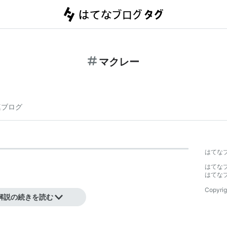
マクレー
連ブログ
はてな
はてな
はてな
Copyrig
解説の続きを読む