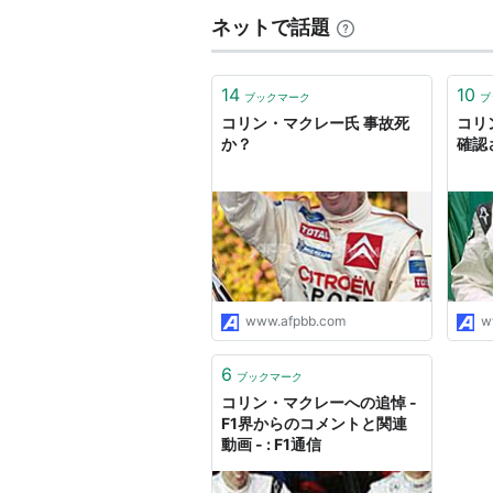
ネットで話題
14
10
ブックマーク
ブ
コリン・マクレー氏 事故死
コリ
か？
確認
www.afpbb.com
w
6
ブックマーク
コリン・マクレーへの追悼 -
F1界からのコメントと関連
動画 - : F1通信