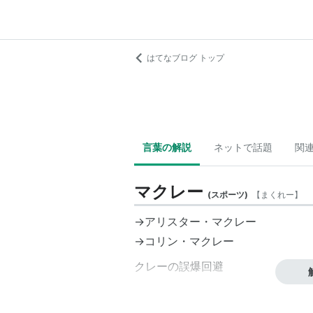
はてなブログ トップ
言葉の解説
ネットで話題
関
マクレー
(
スポーツ
)
【
まくれー
】
→アリスター・マクレー
→
コリン・マクレー
クレー
の誤爆回避