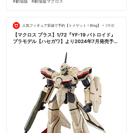
#
劇場版
#
劇場版マクロス
ンダムやガンプラが人気だったので、大っぴらには言わ
なかったが。子供の頃、親戚の家に墓参りに行き、いと
このねーちゃんを部屋に呼びに行ったら劇場版を放送し
てた思い出。事前に分かったたら自宅のビデオに録画し
•
人気フィギュア安値で予約【トイゲット！Blog】
2年前
てたのにと、かなり後悔した思い出。昔は新聞のテ…
【マクロス プラス】1/72『YF-19 バトロイド』
プラモデル【ハセガワ】より2024年7月発売予定
♪