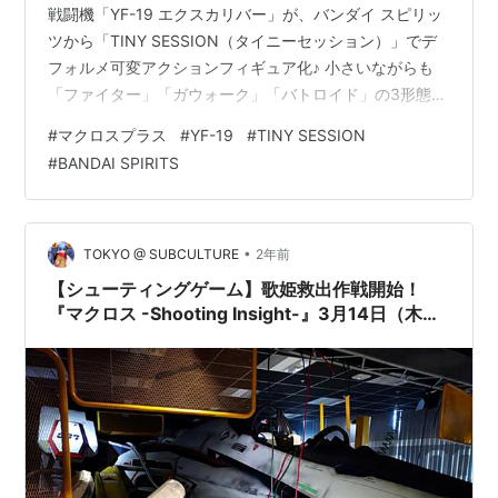
戦闘機「YF-19 エクスカリバー」が、バンダイ スピリッ
ツから「TINY SESSION（タイニーセッション）」でデ
フォルメ可変アクションフィギュア化♪ 小さいながらも
「ファイター」「ガウォーク」「バトロイド」の3形態に
変形可能☆ バトロイド形態時のサイズは、 ノンスケール
#
マクロスプラス
#
YF-19
#
TINY SESSION
の全高：約11cm。 「ミュン」ミニ・フィギュアのサイズ
#
BANDAI SPIRITS
は、 ノンスケールの全高：約4cm程。 TINY
SESSION『YF-19（イサム・ダイソン機）with ミュン・
ファン・ローン』マクロスプラス デフォルメ可変可動フ
ィギュアは、バンダイ スピリッツより2024…
•
TOKYO @ SUBCULTURE
2年前
【シューティングゲーム】歌姫救出作戦開始！
『マクロス -Shooting Insight-』3月14日（木）
発売！