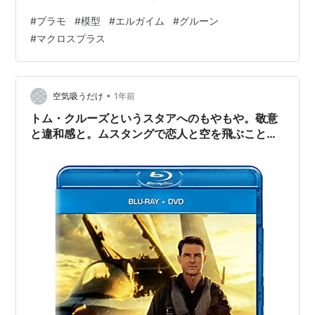
・・・・・・・閑話休題・・・・・・・( ^^) _旦~~ よう
#
プラモ
#
模型
#
エルガイム
#
グルーン
やく完成、ペリル・ミッション・・・(-д☆) メタリッ
#
マクロスプラス
ク・ブルーが映えますね～～～( ^^) _旦~~ 可動範囲があ
んまりないのと、ロングスピアも手に引っ掛けるだけな
んでポージングも限られますね・・・^^; ひとまずミンナ
の仲間入り・・・( ^^) _旦~~ 前に…
•
空気吸うだけ
1年前
トム・クルーズというスタアへのもやもや。敬意
と違和感と。ムスタングで恋人と空を飛ぶことの
意味。