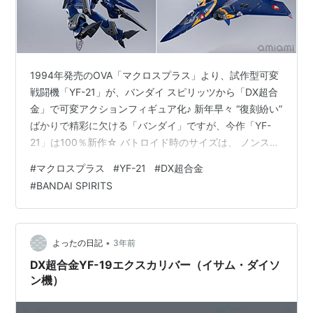
1994年発売のOVA「マクロスプラス」より、試作型可変
戦闘機「YF-21」が、バンダイ スピリッツから「DX超合
金」で可変アクションフィギュア化♪ 新年早々 “復刻紛い”
ばかりで精彩に欠ける「バンダイ」ですが、今作「YF-
21」は100％新作☆ バトロイド時のサイズは、 ノンスケ
ールの全高：約28cm。 DX超合金『YF-21（ガルド・ゴ
#
マクロスプラス
#
YF-21
#
DX超合金
ア・ボーマン機）』マクロスプラス 可変可動フィギュア
#
BANDAI SPIRITS
は、バンダイ スピリッツより2024年06月発売の予定で
す♪ 【Amazon】HG 1/100『YF-21』マクロスプラス プ
ラモデル【バンダイ】 【Amazon】HG 1/100『YF-19』
マクロスプ…
•
よったの日記
3年前
DX超合金YF-19エクスカリバー（イサム・ダイソ
ン機）