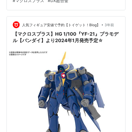
#
マクロスプラス
#
DX超合金
でありながら、新たに造形された「ピンポイントバリア
パンチエフェクト」が付属する点です。このエフェクト
により、劇中の迫力あるシーンを再現することが可能に
•
なります。本体の全高は約250mm（バトロイド時）で、
人気フィギュア安値で予約【トイゲット！Blog】
3年前
セット内容にはガウォーク用パーツ、ガンポッド、交換
【マクロスプラス】HG 1/100『YF-21』プラモデ
用手首左右各3種、パイロ…
ル【バンダイ】より2024年1月発売予定☆