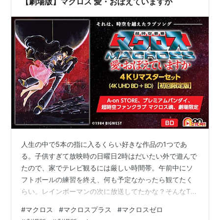
【劇場版】マクロス 愛・おぼえていますか
でワクチン批判とかブチあげ…
人生の中で5本の指に入るくらい好きな作品の1つであ
る。子供すぎて放映時の日曜日2時はだいたい外で遊んで
たので、家でテレビ観るには厳しい時間帯。午前中にソ
フトボールの練習を終え、何も予定なかったら観てたく
らい。レインボーマンの次に放送してたかな？そんなTV
版をじっくり観たのは中学生の頃再放送してた辺り。プ
#
マクロス
#
マクロスプラス
#
マクロスゼロ
ラモ買ったりなんだかんだとマクロスは好きだった。ガ