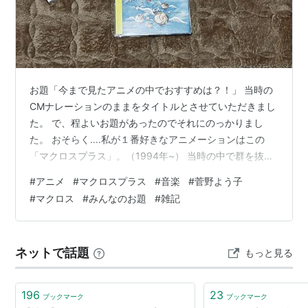
編集：掛須秀一
音響監督：三間雅文
音楽：菅野よう子
舞台設定・メカニカル設定：宮武一貴
設定：田中精美、佐山善則
お題「今まで見たアニメの中でおすすめは？！」 当時の
レコーディスト：中野明
CMナレーションのままをタイトルとさせていただきまし
た。 で、程よいお題があったのでそれにのっかりまし
編集：掛須秀一、JAY FILM
た。 おそらく‥‥私が１番好きなアニメーションはこの
CG制作：リンクス
「マクロスプラス」。（1994年~） 当時の中で群を抜い
音楽制作：ビクターエンタテインメント
た映像美もさることながら‥‥何と言っても凄いのは、 菅
#
アニメ
#
マクロスプラス
#
音楽
#
菅野よう子
制作：トライアングルスタッフ
野よう子氏の音楽！これに初めてまみえたのがこの作品
#
マクロス
#
みんなのお題
#
雑記
製作：マクロス製作委員会
でした。 テレビのCMで何か分からんが他とは全然雰囲
気が異なるモノが流れ、 その雰囲気と映像に圧倒されま
キャスト
した。 当時、マクロス自体は知っていましたが、部分的
ネットで話題
もっと見る
な映像は見たことあるかも？程度で、 何となくの知識は
イサム・ダイソン：山崎たくみ
あれど、ガンダムとは違って…
ガルド・ゴア・ボーマン：石塚運昇
196
23
ブックマーク
ブックマーク
ミュン・ファン・ローン：深見梨加