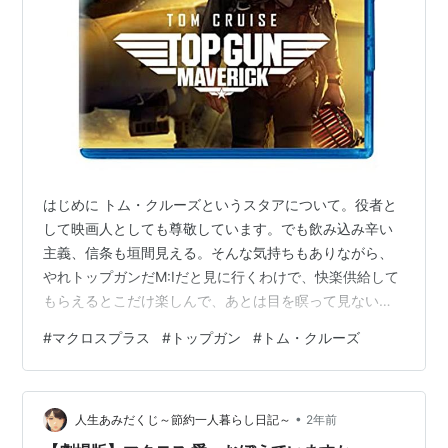
はじめに トム・クルーズというスタアについて。役者と
して映画人としても尊敬しています。でも飲み込み辛い
主義、信条も垣間見える。そんな気持ちもありながら、
やれトップガンだM:Iだと見に行くわけで、快楽供給して
もらえるとこだけ楽しんで、あとは目を瞑って見ないふ
りというのも、不誠実と言えばそう……。という話をして
#
マクロスプラス
#
トップガン
#
トム・クルーズ
います。 ネタバレ色々あるのでご注意ください。 スタア
の制約と観客のわたくしのもやもや 2000年代前半の頃の
トムは、サイエントロジーの影響からか現代医学批判し
•
て、めちゃくちゃ叩かれていた記憶があります。NHKで
人生あみだくじ～節約一人暮らし日記～
2年前
放送された海外ドキュメンタリ1を見たのですが、TV番組