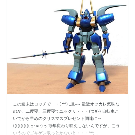
[DVD]
出版社/メーカー:
バンダイビジュアル
発売日:
2000/07/20
メディア:
DVD
購入
: 1人
クリック
: 39回
この商品を含むブログ (40件) を見る
リスト::アニメ作品//タイトル/ま行
この週末はコッチで・・( ^^) _旦~~ 最近オツカレ気味な
のか、二度寝、三度寝でユックリ・・・(つ∀-) 自転車こ
いでから早めのクリスマスプレゼント調達に～
(((((((((((っ･ω･)っ 毎年変わり映えしないんですが、こう
いうのでゴキゲン取っとかないと・・・^^;