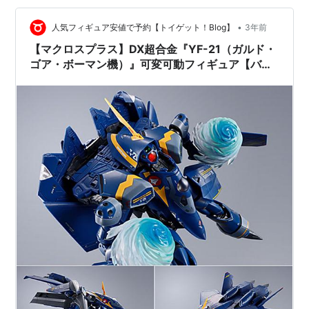
クロスF …
•
人気フィギュア安値で予約【トイゲット！Blog】
3年前
【マクロスプラス】DX超合金『YF-21（ガルド・
ゴア・ボーマン機）』可変可動フィギュア【バン
ダイ】2024年6月発売予定☆