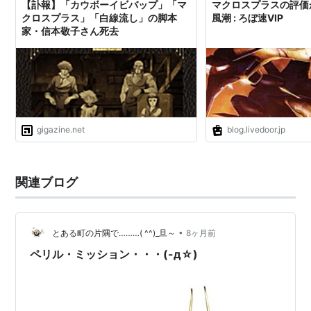
【訃報】「カウボーイビバップ」「マ
マクロスプラスの評価
シャロン・アップル：兵藤まこ
クロスプラス」「白線流し」の脚本
風潮 : ろぼ速VIP
家・信本敬子さん死去
ミラード・ジョンソン：内海賢二
ヤン・ノイマン：西村智博
ルーシー・マクミラン：林原めぐみ
マージ・グルドア：速水奨
DVD
gigazine.net
blog.livedoor.jp
マクロスプラス リマスターボッ
関連ブログ
クス [DVD]
出版社/メーカー:
バンダイビジュアル
発売日:
2007/08/24
メディア:
DVD
•
とある町の片隅で………( ^^)_旦～
8ヶ月前
購入
: 1人
クリック
: 40回
ペリル・ミッション・・・(-д☆)
この商品を含むブログ (32件) を見る
マクロスプラス MOVIE EDITION