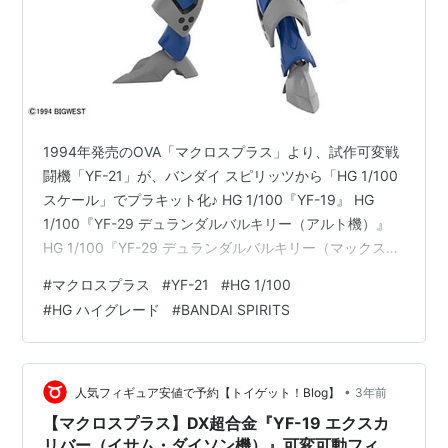
1994年発売のOVA「マクロスプラス」より、試作可変戦
闘機「YF-21」が、バンダイ スピリッツから「HG 1/100
スケール」でプラキット化♪ HG 1/100『YF-19』 HG
1/100『YF-29 デュランダルバルキリー（アルト機）』
HG 1/100『YF-29 デュランダルバルキリー（マックス
機）フルセットパック』に続き、 「YF-21」がラインナ
#
マクロスプラス
#
YF-21
#
HG 1/100
ップ♪ 差し替えパーツにより、「ファイター」「ガウォー
#
HG ハイグレード
#
BANDAI SPIRITS
ク」「バトロイド」へと簡単変形。 その他、「リミッタ
ー解除」モードも再現可能♪ キットは1/100ケールで、完
成時のサイズは不明。 HG 1/100『YF-21』マクロスプラ
ス プ…
•
人気フィギュア安値で予約【トイゲット！Blog】
3年前
【マクロスプラス】DX超合金『YF-19 エクスカ
リバー（イサム・ダイソン機）』可変可動フィギ