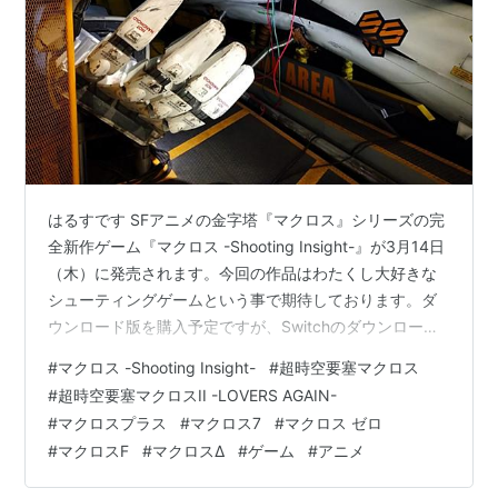
はるすです SFアニメの金字塔『マクロス』シリーズの完
全新作ゲーム『マクロス -Shooting Insight-』が3月14日
（木）に発売されます。今回の作品はわたくし大好きな
シューティングゲームという事で期待しております。ダ
ウンロード版を購入予定ですが、Switchのダウンロード
版では『超時空要塞マクロス 愛・おぼえていますか』は
#
マクロス -Shooting Insight-
#
超時空要塞マクロス
追加ダウンロードコンテンツなんですね。パッケージ版
#
超時空要塞マクロスII -LOVERS AGAIN-
は追加DLCも全部入ってるそうです。店舗特典も多種あ
#
マクロスプラス
#
マクロス7
#
マクロス ゼロ
りマクロスファンとしては気になります。マクロスのバ
#
マクロスF
#
マクロスΔ
#
ゲーム
#
アニメ
ルキリーといえば、東京スカイツリーにある千葉工業大
学の『東京スカイツリータウン®キャンパス』に実物大マ