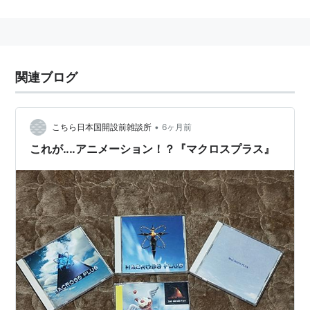
スタッフ
プロデューサー：高梨実
原作：スタジオぬえ、河森正治
関連ブログ
脚本：信本敬子
総監督・メカニックデザイン：河森正治
•
こちら日本国開設前雑談所
6ヶ月前
監督：渡辺信一郎
これが‥‥アニメーション！？『マクロスプラス』
キャラクターデザイン：摩砂雪
作画監督：夷倭世、青野厚司、森山雄治、瀬尾康博
特技監督：板野一郎
演出助手：大原実、三笠修
美術監督：針生勝文
撮影監督：高橋明彦、安津畑隆
撮影：STUDIO BOSTON
色彩設定：西香代子