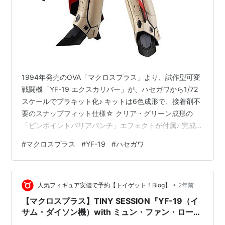
1994年発売のOVA「マクロスプラス」より、試作型可変
戦闘機「YF-19 エクスカリバー」が、ハセガワから1/72
スケールでプラキット化♪ キットは6色成形で、接着剤不
要のスナップフィット仕様☆ クリア・グリーン成形の
「ピンポイントバリアパンチ」エフェクトが付属♪ 完成時
のサイズは、 1/72スケールの全高：約22.5cm。 マクロ
#
マクロスプラス
#
YF-19
#
ハセガワ
スプラス『YF-19 バトロイド』1/72 プラモデルは、ハセ
ガワより2024年07月発売の予定です♪ 【Amazon】HG
1/100『YF-19』マクロスプラス プラモデル【バンダイ】
•
【Amazon】DX超合金『YF-19 エクスカリバー』可変可
人気フィギュア安値で予約【トイゲット！Blog】
2年前
動フィギュア…
【マクロスプラス】TINY SESSION『YF-19（イ
サム・ダイソン機）with ミュン・ファン・ロー
ン』デフォルメ可変可動フィギュア【バンダイ】