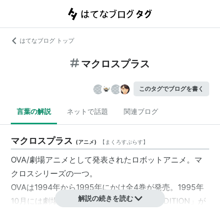
はてなブログ トップ
マクロスプラス
このタグでブログを書く
言葉の解説
ネットで話題
関連ブログ
マクロスプラス
(
アニメ
)
【
まくろすぷらす
】
OVA/劇場アニメとして発表されたロボットアニメ。マ
クロスシリーズの一つ。
OVAは1994年から1995年にかけ全4巻が発売。1995年
解説の続きを読む
10月には劇場版「マクロスプラス MOVIE EDITION」が
公開された。