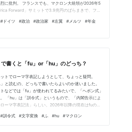
烈に批判。 フランスでも、マクロン大統領が2026年5
ca Forward」サミットで3.9兆円のばらまきで、フラ
能な、左翼政治家による、善人気取りのばらまきが、自
#
ドイツ
#
政治
#
政治家
#
左翼
#
メルツ
#
年金
ね。
で書くと「fu」or「hu」のどっち？
ベットでローマ字表記しようとして、ちょっと疑問。
「ふ」と読むの、どっちで書いたらよいのか迷いました。
トなどでは「fu」が使われてるみたいで、「ヘボン式」
。 「hu」は「訓令式」というもので、「内閣告示によ
ローマ字表記法」らしい。2026年以降の現在はfuのヘ
。「はひふへほ」は「ha」行ですもんね。「は」を
#
訓令式
#
文字変換
#
ふ
#
hu
#
マクロン
ってしまうので、五十音的には「ふ」は「hu」なのか
が、伸ばすときの表記で…