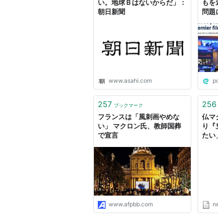
い。地球Ｂはないからだ」：
もを
朝日新聞
問題
まで
件が
でも
子ど
始め
www.asahi.com
p
257
256
ブックマーク
フランスは「風刺画やめな
仏マ
い」 マクロン氏、教師国葬
り『
で宣言
たい
（N
Yah
www.afpbb.com
n