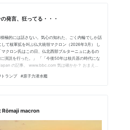
ンの発言、狂ってる・・・
ろ積極的には話さない。気心の知れた、ごく内輪でしか話
して核軍拡を叫ぶ仏大統領マクロン（2026年3月） し
「マクロン氏はこの日、仏北西部ブルターニュにあるの
に演説を行った。」 「「今後50年は核兵器の時代にな
Japan の記事。 www.bbc.com 気は確かか？ おまえは
か？
#
トランプ
#
原子力潜水艦
ōmaji macron