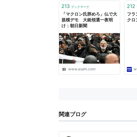
213
212
ブックマーク
「マクロン氏辞めろ」仏で大
フラ
規模デモ 大統領選一夜明
クロン
け：朝日新聞
www.asahi.com
w
関連ブログ