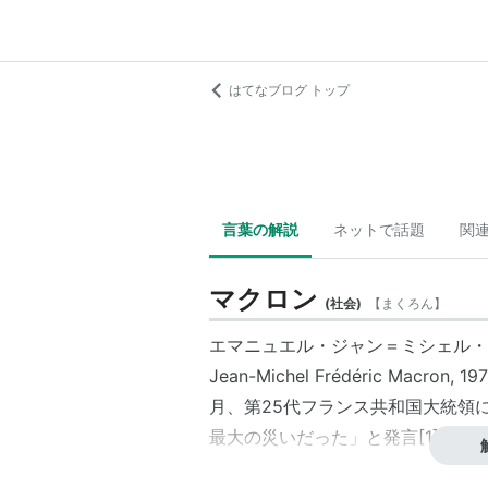
はてなブログ トップ
言葉の解説
ネットで話題
関
マクロン
(
社会
)
【
まくろん
】
エマニュエル・ジャン＝ミシェル・フ
Jean-Michel Frédéric Macr
月、第25代フランス共和国大統領
最大の災いだった」と発言[1]する