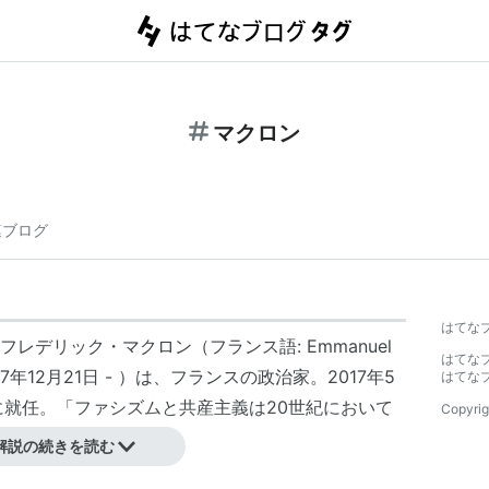
マクロン
連ブログ
はてな
レデリック・マクロン（フランス語: Emmanuel
はてな
on, 1977年12月21日 - ）は、フランスの政治家。2017年5
はてな
に就任。「ファシズムと共産主義は20世紀において
Copyrig
など中道派に位置する。
解説の続きを読む