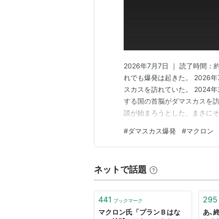
2026年7月7日 ｜ 読了時
れでも爆発は起きた。 2026
スカスを訪れていた。 2024
する国の首脳がダマスカスを訪
談が始まろうとした、まさにそ
けがをした。 「シリアに平和
#
ダマスカス爆発
#
マクロン
撃だっただろう。 この記事でわ
体中に爆発した シャラア大…
ネットで話題
441
295
ブックマーク
マクロン氏「プランＢはな
あ､