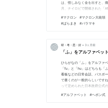
は、惜しみなく金を出すと、痛
月、ナイロビで開催された「Afri
ンス国民から、怒りの声。 無
#
マクロン
#
マクロン大統領
国に悪影響を及ぼしています
#
ばらまき
#
バラマキ
•
研・考・思・好
3ヶ月前
「ふ」をアルファベット
ひらがなの「ふ」をアルファ
「fu」と「hu」はどちらも
看板などの日常会話、パスポー
で書くのが一般的らしいですね
って定められた日本政府公式の
ボン式に統一されてきてるとか
#
アルファベット
#
ヘボン式
「fa」としたら「ふぁ」にな
も。 ヘボン式で気になったの