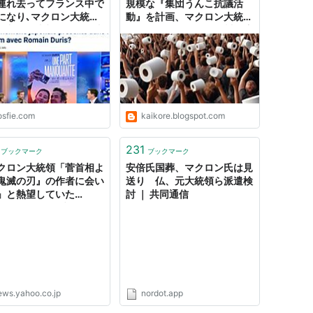
連れ去ってフランス中で
規模な『集団うんこ抗議活
になり､マクロン大統領
動』を計画、マクロン大統領
介入する事態となった事
は五輪の公約でセーヌ川で泳
映画化↓テレビニュース
ぐ予定（海外の反応）
｢日本では毎年20万人の
もが誘拐に｣と報道され
る
osfie.com
kaikore.blogspot.com
231
ブックマーク
ブックマーク
クロン大統領「菅首相よ
安倍氏国葬、マクロン氏は見
鬼滅の刃』の作者に会い
送り 仏、元大統領ら派遣検
」と熱望していた
討 ｜ 共同通信
EWSポストセブン） -
oo!ニュース
ews.yahoo.co.jp
nordot.app