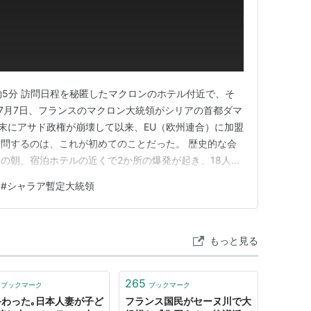
間：約5分 訪問日程を秘匿したマクロンのホテル付近で、そ
年7月7日、フランスのマクロン大統領がシリアの首都ダマ
年末にアサド政権が崩壊して以来、EU（欧州連合）に加盟
問するのは、これが初めてのことだった。 歴史的な会
の朝、宿泊ホテルの近くで2か所の爆発が起き、18人が
が来た」と思っていた人ほど、この爆発のニュースは衝
#
シャラア暫定大統領
かること マクロン訪問中に爆発、18人けが 爆発物は解
もっと見る
265
ブックマーク
ブックマーク
終わった｡日本人妻が子ど
フランス国民がセーヌ川で大