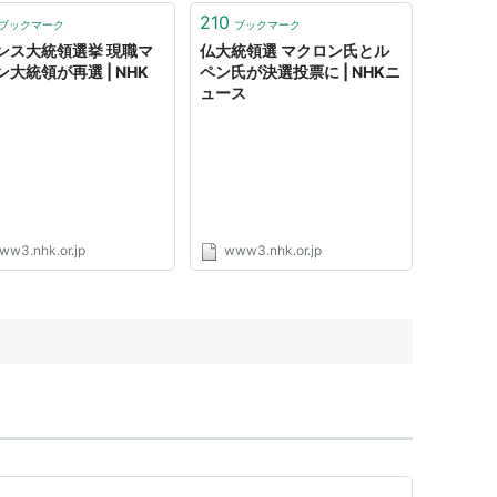
210
ブックマーク
ブックマーク
ンス大統領選挙 現職マ
仏大統領選 マクロン氏とル
大統領が再選 | NHK
ペン氏が決選投票に | NHKニ
ュース
ww3.nhk.or.jp
www3.nhk.or.jp