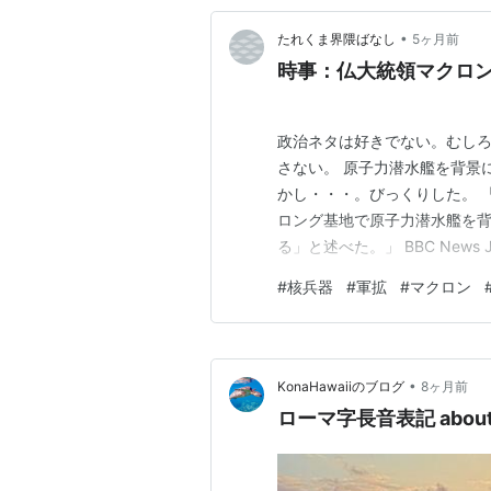
•
たれくま界隈ばなし
5ヶ月前
時事：仏大統領マクロ
政治ネタは好きでない。むし
さない。 原子力潜水艦を背景に
かし・・・。びっくりした。 
ロング基地で原子力潜水艦を背
る」と述べた。」 BBC News 
トランプ以上に狂っているの
#
核兵器
#
軍拡
#
マクロン
•
KonaHawaiiのブログ
8ヶ月前
ローマ字長音表記 about R