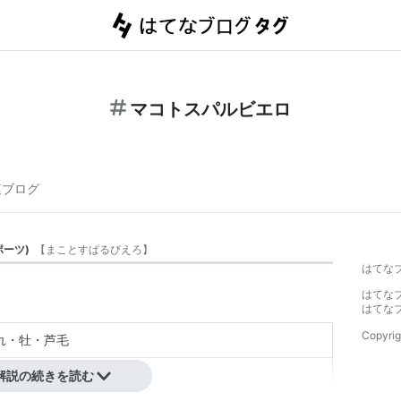
マコトスパルビエロ
連ブログ
ポーツ
)
【
まことすぱるびえろ
】
はてな
はてな
はてな
Copyrig
まれ・牡・芦毛
似）
解説の続きを読む