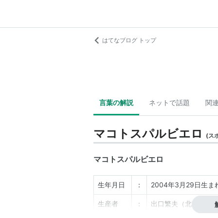
はてなブログ トップ
言葉の解説
ネットで話題
関
マコトスパルビエロ
(
ス
マコトスパルビエロ
生年月日
：
2004年3月29日生
生産者
：
出口繁夫（北海道様