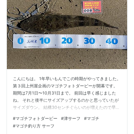
こんにちは。 1年早いもんでこの時期がやってきました。
第３回上州屋企画のマゴチフォトダービーが開幕です。
期間は7月1日〜10月31日まで。 前回は早く感じました
ね。 それと後半にサイズアップするのかと思っていたが
サイズダウン。 結構30センチぐらいのが増えたので早い
段階で取り込んでいきたい。 昨日はAM伊奈冨神社に御朱
#
マゴチフォトダービー
#
津サーフ
#
マゴチ
印を頂きに行ってきました。 くくり抜けるには作法があ
#
マゴチ釣り方 サーフ
り３回ぐるぐる回ります。 鈴鹿墨を使った御朱印になり