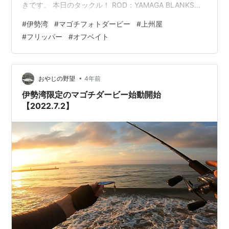
きです。 本日のタックル！ ROD：YAMAGA BLANKS
EARLY 105MH LTDREEL：SHIMANO 22 STELLA 今日は
#
伊勢湾
#
マゴチフォトダービー
#
上州屋
オフベイトから開始します。 海藻が多くて海底を探るの
#
フリッパー
#
オフベイト
が厳しいです。 5時ごろ右隣の方がヒットさせましたが
バラしです。 更にその横の方もヒットです。これは無事
にマゴチをランディング。 そろそろ私にもと思いながら
ルアーをフリッパーに交換。…
•
おやじの野望
4年前
伊勢湾限定のマゴチダービー始動開始
【2022.7.2】