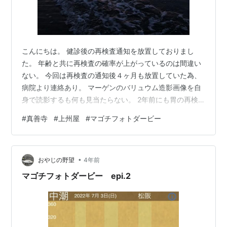
こんにちは。 健診後の再検査通知を放置しておりまし
た。 年齢と共に再検査の確率が上がっているのは間違い
ない。 今回は再検査の通知後４ヶ月も放置していた為、
病院より連絡あり。 マーゲンのバリュウム造影画像を自
身で読影するも何も見当たらない。 2年前にも胃の再検
査を受けることがありこの時にもここにポリープが‼️ い
#
真善寺
#
上州屋
#
マゴチフォトダービー
やいや、これ泡でしょ！指摘してみたが胃カメラを飲ま
された。 結果、何もありません。綺麗ですね⁉️経過観察
で良いやん‼️ こんな事もあり放置しておりました。 先
•
週、担当して頂いた医師との問診の際に画像からは何も
おやじの野望
4年前
無い様に見える。 まあ、カメラで見ておいた方が良いで
マゴチフォトダービー epi.2
すね。 どういうこと⁉️何も…