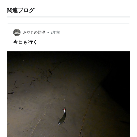
関連ブログ
•
おやじの野望
2年前
今日も行く