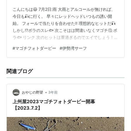
こんにちは😃 7月2日:雨 大雨とアルコールが無ければ、
今日も🎣に行く。 早々にレッドヘッドいつもの誘い開
始。 フォールで当たりを合わせた‼️ 理想的なヒットだ🎣
しかし⁉️ボラのスレ🐟 次こそはは間違いなくマゴチ🤔 ボ
ラ🐟 リンク 次のヒットは重過ぎるのでエイでしょう！
フックを折られバレましたがラッキーでした🤞 ルアーを
#
マゴチフォトダービー
#
伊勢湾サーフ
ロストせずに済んだ。 ヒラメだったりして😆 次のヒット
🐟もボラです。 ボラ→ボラ→エイ→ボラ ランキング参加
中釣り ランキング参加中釣り ランキング参加中アウトド
関連ブログ
ア遊びが好き。 おーい‼️朝から疲れるやろー 1時間が過ぎ
終了。 なかなか好調は続きませんでした💦
•
おやじの野望
3年前
上州屋2023マゴチフォトダービー開幕
【2023.7.2】