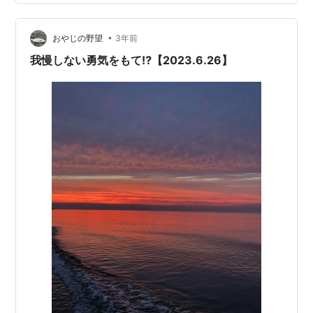
ます。通常の墨も選択できますが期間限定になります。
基線とにじみのコントラストが特徴のようです。 確かに
水が多くて滲んでいるのかと勘違いしそうです。 この
•
おやじの野望
3年前
後、夕まずめに行き…
我慢しない勇気をもて⁉️【2023.6.26】