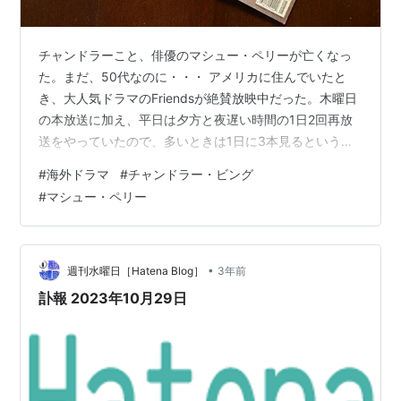
チャンドラーこと、俳優のマシュー・ペリーが亡くなっ
た。まだ、50代なのに・・・ アメリカに住んでいたと
き、大人気ドラマのFriendsが絶賛放映中だった。木曜日
の本放送に加え、平日は夕方と夜遅い時間の1日2回再放
送をやっていたので、多いときは1日に3本見るという、
Friendsまみれの生活を送っていた。 ドラマの舞台がマン
#
海外ドラマ
#
チャンドラー・ビング
ハッタンということもあり、見たことのある風景がたび
#
マシュー・ペリー
たび登場したし、当時同年代の男女の軽妙なやりとりが
とても興味深く、すぐハマってしまった。当時からアメ
リカの番組にはたいてい字幕が付いていて、ネイティブ
の英語が全然聞き取れない私は、まだ文字の方がわかる
•
週刊水曜日［Hatena Blog］
3年前
ので、全ての番組で字幕表示…
訃報 2023年10月29日