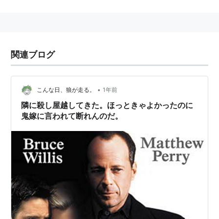
→ペリー
マシュー・ペリー
(
一般
)
【
ましゅーぺりー
】
関連ブログ
Matthew Calbraith Perry
1794年4月10日〜1858年3月4日
アメリカ合衆国の海軍軍人。1853年に日本の江戸時代
•
こんな日、狼が走る。
1年前
に艦隊を率いて開国を迫ったことで有名。
隣に殺し屋越してきた。ほっときゃよかったのに
→
マシュー・カルブレイス・ペリー
鬼嫁に言われて断れんのだ。