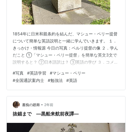
1854年に日米和親条約を結んだ、マシュー・ペリー提督
について簡単な英語説明と一緒に学んでいきます。 １．
きっかけ・情報源 今日の写真：ペルリ提督の像 ２．学ん
だこと ①「マシュー・ペリー提督」を簡単な英文3文で
説明すると？ ②日本語訳は？ ③英語の学び ３．コメン
トと参考英語動画 ４．全国通訳案内士試験問題 ５．ブロ
#
写真
#
英語学習
#
マシュー・ペリー
グ内リンク（トップページ含む） １．きっかけ・情報源
#
全国通訳案内士
#
勉強法
#
英語
今年は、手元にある写真や本からも日本を英語と一緒に
学んでいきます。 今回の写真は、ペルリ提督の像。 芝公
園（東京都港区）にあるマシュー・ペリー提督の像で
す。 今日は、マシュー・ペリー提督を英語で学びます。
•
書痴の廻廊
2年前
今日の写真：ペルリ提…
抜錨まで ―黒船来航前夜譚―