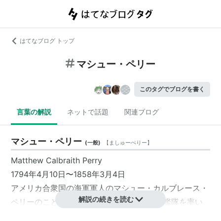
はてなブログ トップ
マシュー・ペリー
このタグでブログを書く
言葉の解説
ネットで話題
関連ブログ
マシュー・ペリー
(
一般
)
【
ましゅーぺりー
】
Matthew Calbraith Perry
1794年4月10日〜1858年3月4日
アメリカ合衆国の海軍軍人のマシュー・カルブレース・
解説の続きを読む
ペリーのこと。1853年に日本の江戸時代に艦隊を率い
て開国を迫ったことで有名。