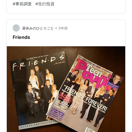
#
事前調査
#
先行投資
過ぎず」と口を極めて警告し、ロンドン・タイムズに至
っては、「これ巧妙なる軽業師をして、風船に乗じて、
遊星に旅行せしむる如し」と、実に英国人らしい、短い
ながらも切れ味抜群、寸鉄人を刺すような、苛烈な皮肉
•
昼休みのひとりごと
3年前
を以ってした。 当時の西洋社会に於いて、「日本…
Friends