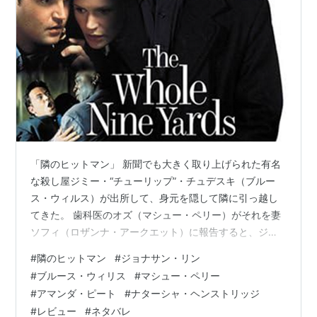
「隣のヒットマン」 新聞でも大きく取り上げられた有名
な殺し屋ジミー・“チューリップ”・チュデスキ（ブルー
ス・ウィルス）が出所して、身元を隠して隣に引っ越し
てきた。 歯科医のオズ（マシュー・ペリー）がそれを妻
ソフィ（ロザンナ・アークエット）に報告すると、ジミ
ーを探しているマフィアに居場所を密告すれば報奨金が
#
隣のヒットマン
#
ジョナサン・リン
もらえるからと、オズにマフィアの元締めに会いに行け
#
ブルース・ウィリス
#
マシュー・ペリー
と焚き付ける。しかし相手はマフィア。そんなに上手く
#
アマンダ・ピート
#
ナターシャ・ヘンストリッジ
いくわけないんだよね～とドタバタしていく、マフィア
#
レビュー
#
ネタバレ
絡みコメディ。楽しい。 完全”いい人”のオズ以外は皆ぶ