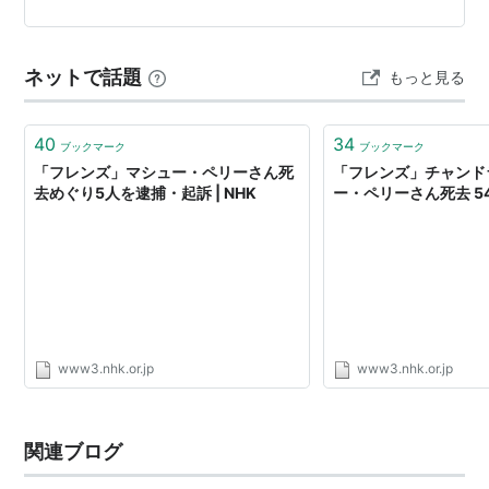
っ飛んでしまっているキャラばかり。妻は保険金目当て
の夫殺しを目論んでるし、マフィアの元締め…
ネットで話題
もっと見る
40
34
ブックマーク
ブックマーク
「フレンズ」マシュー・ペリーさん死
「フレンズ」チャンド
去めぐり5人を逮捕・起訴 | NHK
ー・ペリーさん死去 54歳
www3.nhk.or.jp
www3.nhk.or.jp
関連ブログ