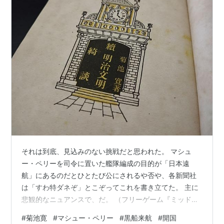
それは到底、見込みのない挑戦だと思われた。 マシュ
ー・ペリーを司令に置いた艦隊編成の目的が「日本遠
航」にあるのだとひとたび公にされるや否や、各新聞社
は「すわ特ダネぞ」とこぞってこれを書き立てた。 主に
悲観的なニュアンスで、だ。 （フリーゲーム『ミッドナ
イトシンドローム』より） ボルチモアの地方紙は「日本
#
菊池寛
#
マシュー・ペリー
#
黒船来航
#
開国
を開国せしめ得ると信ずるは、徒に内外の笑ひを買ふに