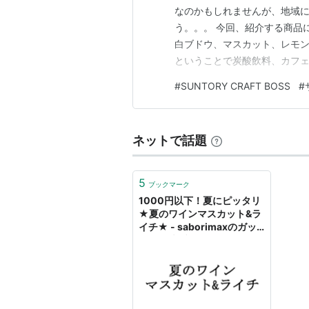
なのかもしれませんが、地域
う。。。 今回、紹介する商品
白ブドウ、マスカット、レモ
ということで炭酸飲料、カフ
す！ ※この記事は広告及びアフィ
#
SUNTORY CRAFT BOSS
#
BOSS【サマースカッシュ マ
項です！ 最初に成分・原材…
ネットで話題
5
ブックマーク
1000円以下！夏にピッタリ
★夏のワインマスカット&ラ
イチ★ - saborimaxのガッ
ツリ趣味ブログ(｀・ω・´)