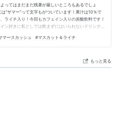
によってはまだまだ残暑が厳しいところもあるでしょ
には”サマー”って文字もがついています！果汁は10％で
ン、ライチ入り！今回もカフェイン入りの炭酸飲料です！
ェイン好きに私としては飲まずにはいられないドリンクで
リエイト広告を利用しています SUNTORY CRAFT
サマースカッシュ
#
マスカット＆ライチ
スカット＆ライチ】を飲んでみた‼ はじめに・・・注意事
もっと見る