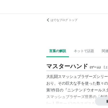
はてなブログ トップ
言葉の解説
ネットで話題
関
マスターハンド
(
ゲーム
)
【
ま
大乱闘スマッシュブラザーズシリー
おり、その巨大な手を使った数々の
第1作目の『
ニンテンドウオールスタ
スマッシュブラザーズ世界の「創造
(一人用モード)のラスボスを務める