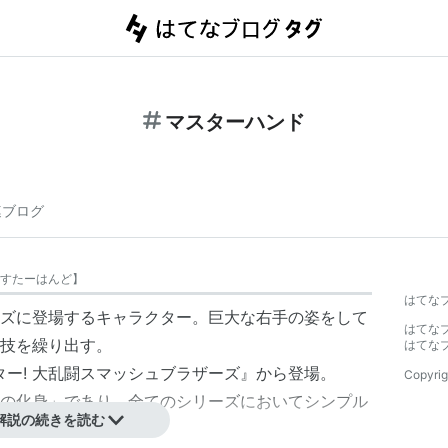
マスターハンド
連ブログ
すたーはんど
】
はてな
ズ
に登場するキャラクター。巨大な右手の姿をして
はてな
技を繰り出す。
はてな
ー! 大乱闘スマッシュブラザーズ
』から登場。
Copyrig
の化身」であり、全てのシリーズにおいてシンプル
解説の続きを読む
。