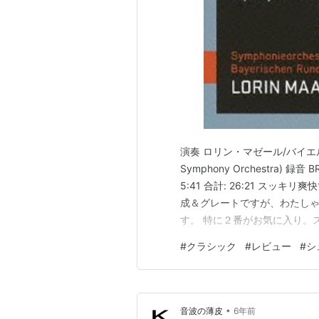
演奏 ロリン・マゼール/バイエルン放送交
Symphony Orchestra) 録音 BR
5:41 合計: 26:21 ス
成＆グレートですが、わたし
す。 特に２番がお気に入り。
囲気満載の曲かと思います。
#
クラシック
#
レビュー
#
シ
起こした様な潔さがあって、…
•
音波の薄皮
6年前