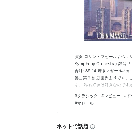
演奏 ロリン・マゼール / ベルリン放送交
Symphony Orchestra) 録音 Phi
合計: 39:14 若きマゼー
響曲第９番 新世界よりです。
す。 私も好きは好きなのです
ます。世評の高いケルテスもピ
#
クラシック
#
レビュー
#
ド
けない田舎っぽい雰囲気が…
#
マゼール
ネットで話題