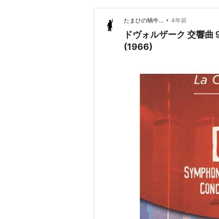
•
たまひの蝸牛…
4年前
ドヴォルザーク 交響曲９番
(1966)