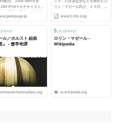
eam配信、24bit 96kHz音
ック」の音楽監督などを務めたロ
.264 IPv6マルチキャストな
リン・マゼール氏が、１３日、亡
様々な手法を駆使した同時並
くなりました。 ８４歳でした。
ww.geekpage.jp
www3.nhk.or.jp
品質配信されます。 このク
アメリカ人のロリン・マゼール氏
ックコンサートは、そもそも
は、１９３０年にパリで生まれ、
のものも凄いです。 2010
５歳からバイオリン、７歳から指
5
ックマーク
ブックマーク
80歳を迎えた、巨匠のロリ
揮を学び、８歳のときに指揮者...
ール／ホルスト 組曲
ロリン・マゼール -
ゼー...
星』 - 蟹亭奇譚
Wikipedia
animaster.hatenadiary.org
ja.wikipedia.org