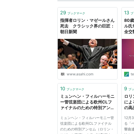
29
13
ブックマーク
ブ
指揮者ロリン・マゼールさん
80
死去 クラシック界の巨匠：
ル氏
朝日新聞
全交
ネッ
Te
ブ）
www.asahi.com
t
10
9
ブックマーク
ブ
ミュンヘン・フィルハーモニ
ロリ
ー管弦楽団による欧州CLフ
によ
ァイナルのための特別アンセ
の高
ム（ロリン・マゼール指揮）
継:G
ミュンヘン・フィルハーモニー管
12月3
: footballnet
弦楽団による欧州CLファイナル
る「
のための特別アンセム（ロリン・
響曲連