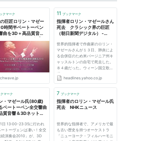
11
ックマーク
ブックマーク
歳の巨匠ロリン・マゼー
指揮者ロリン・マゼールさん
10時間半ベートーベン
死去 クラシック界の巨匠
響曲を3D＋高品質音響
（朝日新聞デジタル） -
ト中継【あきみち】 |
Yahoo!ニュース
世界的指揮者で作曲家のロリン・
chWave（テックウェー
マゼールさんが１３日、肺炎によ
る合併症のため米バージニア州キ
ャッスルトンの自宅で死去した。
８４歳だった。ウィーン国立歌劇
場やニューヨーク・フィルハーモ
echwave.jp
headlines.yahoo.co.jp
ニックなど欧米の数々の歌劇場を
率いてきた、クラシック音楽界の
巨匠だった。（ニューヨーク＝中
7
ックマーク
ブックマーク
井大助）
ン・マゼール氏(80歳)
指揮者のロリン・マゼール氏
るベートーベン全交響曲
死去 NHKニュース
品質音響＆3Dネット中
eekなぺーじ
1日 13:00-23:35に行われ
世界的な指揮者で、アメリカで最
ベートーヴェンは凄い！全交
も古い歴史を持つオーケストラ
続演奏会2010」が、3D
「ニューヨーク・フィルハーモニ