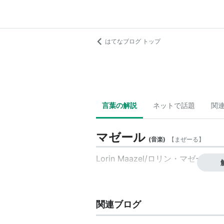
はてなブログ トップ
言葉の解説
ネットで話題
関
マゼール
(
音楽
)
【
まぜーる
】
Lorin Maazel
/
ロリン・マゼール
、
関連ブログ