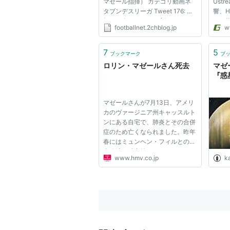
マゼール指揮） カテゴリ動画ネ
Ustr
タブンデスリーガ Tweet 176: 名
響、H
無しに人種はない＠実況はサッカ
ど、
footballnet.2chblog.jp
w
ーch 2013/05/20(月)
列高
00:12:05.65 ID:OW7Y12oX0 ロ
ラシ
リン・マゼール指揮 ミュンヘ
演奏そ
7
5
ブックマーク
ブ
ン・フィルハーモニー管弦楽団プ
年に
ロリン・マゼールさん死去
マゼ
レゼンツ CLファ...
ン・マ
『惑
マゼールさんが7月13日、アメリ
カのヴァージニア州キャッスルト
ンにある自宅で、肺炎とその合併
症のため亡くなられました。昨年
春にはミュンヘン・フィルとの日
本公演を精力的におこなっていた
www.hmv.co.jp
k
マゼールさんですが、ここ数ヶ月
は体調が思わしくなかったよう
で、ボストン交響楽団との日本公
演や、PMF（パシフィック・ミ
ュ...