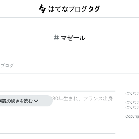
マゼール
連ブログ
はてな
クラシック、指揮者、1930年生まれ、フランス出身
解説の続きを読む
はてな
はてな
Copyrig