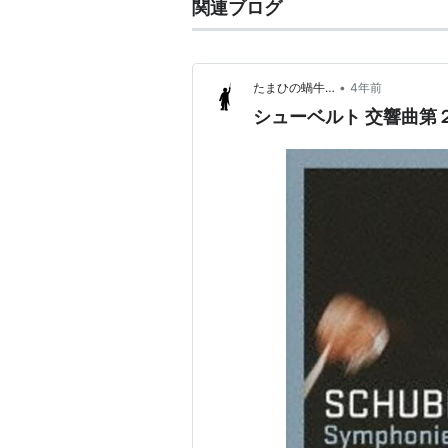
関連ブログ
•
たまひの蝸牛…
4年前
シューベルト 交響曲第２番