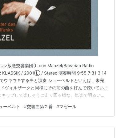
響楽団((Lorin Maazel/Bavarian Radio
 KLASSIK / 2001Ⓛ / Stereo 演奏時間 9:55 7:31 3:14
ッキリ爽快でウキウキする曲と演奏 シューベルトといえば、未完
ゃドヴォルザークと同様にその前の曲を好んで聴いていま
スキップして楽しそうに走り回る様な、気楽で明るい雰
このころのシューベルトは閃いたフレーズをそのまま書き
ューベルト
#
交響曲第２番
#
マゼール