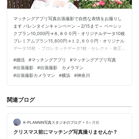
マッチングアプリ写真出張撮影で自然な表情をお撮りし
ます バレンタインキャンペーン ～2/15まで～ ベーシッ
クプラン10,000円→８,８００円・オリジナルデータ10枚
プレミアムプラン15,800円→１２,８００円・オリジナル
データ10枚 ・プロレタッチデータ1枚・セレクト・修正
は当店お任せ・修正データ追加１枚5,000円 ・出張料・
#
婚活
#
マッチングアプリ
#
マッチングアプリ写真
撮影料・所要時間 30分・時間延長30分5,000円・土日祝
#
出張撮影
#
出張撮影 カメラマン
＋5,000円・交通費別途実費・撮影エリア 山下公園周辺
#
出張撮影カメラマン
#
横浜
#
神奈川
大和駅・海老名駅周辺・お支払いは撮影時に 現金でお願
いいたします・お仕度を済ませて 待ち合わせ場所にお越
しください・許可が必要な場所では 事前に…
関連ブログ
•
K-PLANNIN写真スタジオのブログ
8ヶ月前
クリスマス前にマッチング写真撮りませんか？