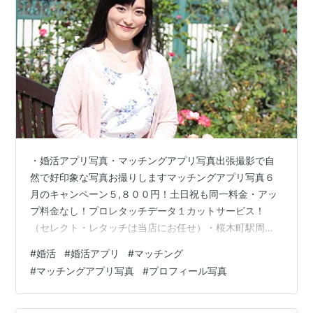
・婚活アプリ写真・マッチングアプリ写真出張撮影で自
然で好印象な写真お撮りしますマッチングアプリ写真６
月のキャンペーン５,８００円！土日祝も同一料金・アッ
プ料金なし！プロレタッチデータ１カットサービス！
（セレクト・レタッチは当店にお任せ）・桜木町駅周
辺・大和駅・海老名駅周辺・交通費別途実費K-
#
婚活
#
婚活アプリ
#
マッチング
PLANNING https://kplanning.net/omiai/ タイムチケット
#
マッチングアプリ写真
#
プロフィール写真
のプランは www.timeticket.jp