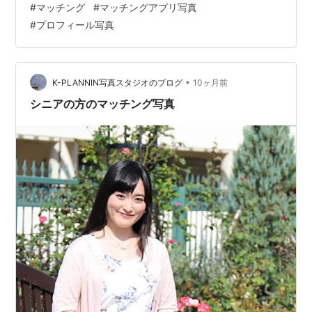
#
マッチング
#
マッチングアプリ写真
う」 そんなあなたにぴったりのサービスをご紹介しま
#
プロフィール写真
す！ 🌟出張撮影で、あなたの自然な魅力を引き出しま
す！ 桜木町駅周辺のロケーションで、プロのカメラマン
があなたの自然な表情を引き出しながら撮影します。 堅
苦しいスタジオ撮影ではなく、リラックスした雰囲気の
•
K-PLANNIN写真スタジオのブログ
10ヶ月前
中で、あなたらしさを大切にし…
シニアの方のマッチング写真