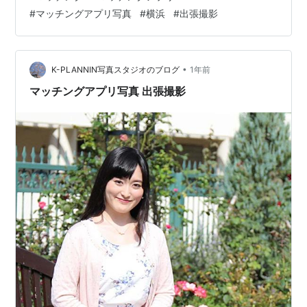
・出張料・撮影料・土日祝＋5,000円加算・時間延長30
#
マッチングアプリ写真
#
横浜
#
出張撮影
分5,000円・お支払いは撮影時に現金となります・お仕
度を済ませて 待ち合わせ場所にお越しください・撮影許
可が必要な場所では 事前にお客様で撮影許可をお取りく
ださい（施設利用料等はお客様でご負担ください）・D…
•
K-PLANNIN写真スタジオのブログ
1年前
マッチングアプリ写真 出張撮影