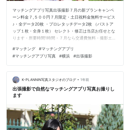
マッチングアプリ写真出張撮影７月の新プランキャンペ
ーン料金７,５００円７月限定・土日祝料金無料サービス
♪・全データ20枚 ・プロレタッチデータ2枚 （バストア
ップ１枚・全身１枚） セレクト・修正は当店お任せとな
ります・所要時間1時間・７月なら交通費無料・撮影エリ
ア 桜木町駅・お写真はデータ便でお送りします・出張
#
マッチング
#
マッチングアプリ
料・撮影料・土日祝＋5,000円加算・時間延長30分
#
マッチングアプリ写真
#
横浜
#
出張撮影
5,000円・お支払いは撮影時に現金となります・お仕度
を済ませて 待ち合わせ場所にお越しください・撮影許可
が必要な場所では 事前にお客様で撮影許可をお取りくだ
さい（施設利用料等はお客様でご負担ください）・DVD
•
K-PLANNIN写真スタジオのブログ
1年前
データ2,000円/USB…
出張撮影で自然なマッチングアプリ写真お撮りし
ます