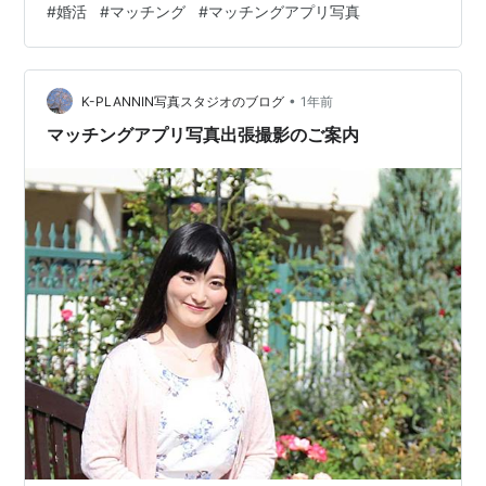
#
婚活
#
マッチング
#
マッチングアプリ写真
カット（写真セレクトは当店にお任せ）・所要時間30
分・交通費は別途実費・お仕度を済ませて 待ち合わせ場
所にお越しください・撮影許可が必要な場所での 撮影の
•
場合、事前にお客様で 撮影許可をお取りください・お写
K-PLANNIN写真スタジオのブログ
1年前
真はデータ便でお送りします Ｋ-ＰＬＡＮＮＩＮＧ
マッチングアプリ写真出張撮影のご案内
kplanning.net