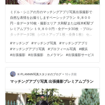
ミドル・シニアの方のマッチングアプリ写真出張撮影で
自然な表情をお撮りしますベーシックプラン ９,８００
円・全データ10枚・撮影エリア 大和駅または桜木町駅プ
レミアムプラン １９,８００円・全データ30枚 ・プロレ
タッチデータ2枚 （バストアップ１枚・全身１枚） セレ
クト・修正は当店お任せとなります・撮影エリア 桜木町
#
マッチング
#
マッチング写真
#
マッチングアプリ
駅・出張料・撮影料・所要時間 ベーシックプラン30分
#
マッチングアプリ写真
#
プロフィール写真
#
横浜
プレミアムプラン60分 打ち合わせ後移動しながら撮影・
#
出張撮影
#
出張撮影 カメラマン
#
出張撮影サービス
時間延長30分5,000円・土日祝＋5,000円・交通費別途
実費・お支払いは撮影時に 現金でお願いいたします・お
仕度を済ませて 待ち合わせ場所にお越しください・許可
が必要な場…
•
K-PLANNIN写真スタジオのブログ
10ヶ月前
マッチングアプリ写真 出張撮影プレミアムプラン