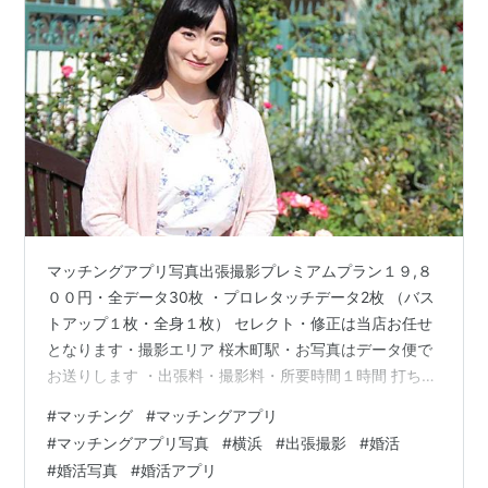
マッチングアプリ写真出張撮影プレミアムプラン１９,８
００円・全データ30枚 ・プロレタッチデータ2枚 （バス
トアップ１枚・全身１枚） セレクト・修正は当店お任せ
となります・撮影エリア 桜木町駅・お写真はデータ便で
お送りします ・出張料・撮影料・所要時間１時間 打ち合
わせ後移動しながら撮影・時間延長30分5,000円・土日
#
マッチング
#
マッチングアプリ
祝＋5,000円・交通費別途実費・お仕度を済ませて 待ち
#
マッチングアプリ写真
#
横浜
#
出張撮影
#
婚活
合わせ場所にお越しください・撮影許可が必要な場所で
#
婚活写真
#
婚活アプリ
は 事前にお客様で撮影許可をお取りください Ｋ-ＰＬＡ