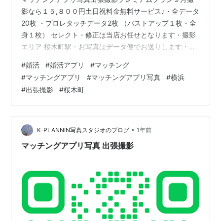
影なら１５,８００円土日祝料金無料サービス♪・全データ
20枚 ・プロレタッチデータ2枚 （バストアップ１枚・全
身１枚） セレクト・修正は当店お任せとなります・撮影
エリア 桜木町駅・お写真はデータ便でお送りします・出
張料・撮影料・所要時間１時間 打ち合わせ後移動しなが
#
婚活
#
婚活アプリ
#
マッチング
ら撮影・交通費は別途実費1,000円・土日祝＋5,000円加
#
マッチングアプリ
#
マッチングアプリ写真
#
横浜
算・時間延長30分5,000円・お支払いは撮影時に現金と
#
出張撮影
#
桜木町
なります・お仕度を済ませて 待ち合わせ場所にお越しく
ださい・撮影許可が必要な場所では 事前にお客様で撮影
許可をお取りください（施設利用料等はお客様でご負担
ください）・D…
•
K-PLANNIN写真スタジオのブログ
1年前
マッチングアプリ写真 出張撮影