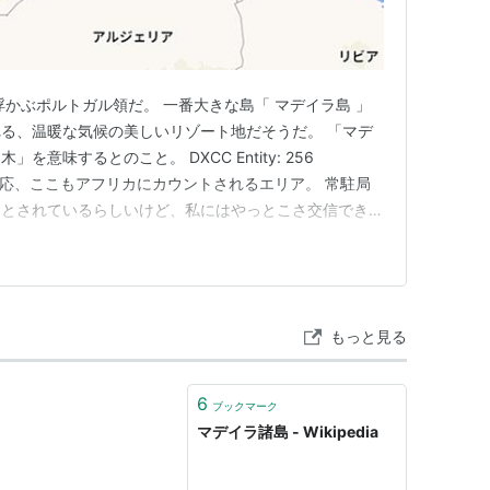
浮かぶポルトガル領だ。 一番大きな島「 マデイラ島 」
る、温暖な気候の美しいリゾート地だそうだ。 「マデ
意味するとのこと。 DXCC Entity: 256
one: 33 一応、ここもアフリカにカウントされるエリア。 常駐局
ィとされているらしいけど、私にはやっとこさ交信できた
FT8で、お互い-17dB同士で交信できた。 この CT3MD 局
、下図の赤枠の ポルト・サント島 と…
もっと見る
6
ブックマーク
マデイラ諸島 - Wikipedia