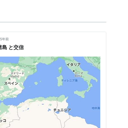
トガル語で木材の意。マデイラワインの産地。スエズ運河
イギリス船が寄航した。
5年前
諸島 と交信