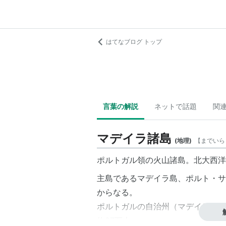
はてなブログ トップ
言葉の解説
ネットで話題
関
マデイラ諸島
(
地理
)
【
までいら
ポルトガル領の火山諸島。北大西洋
主島であるマデイラ島、ポルト・サ
からなる。
ポルトガルの自治州（マデイラ自治
約27万人。