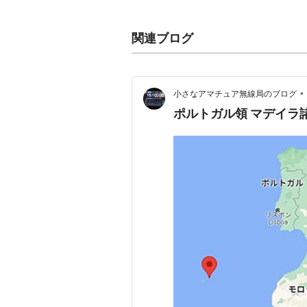
マデイラ(Madeira)とはポル
が開通するまで、インドへ渡航する
関連ブログ
•
小さなアマチュア無線局のブログ
ポルトガル領 マデイラ