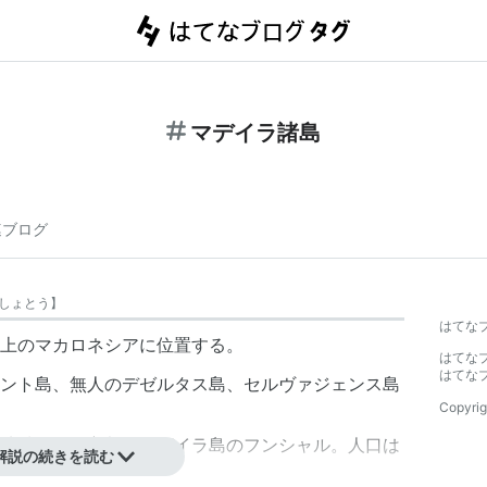
マデイラ諸島
連ブログ
しょとう
】
はてな
上の
マカロネシア
に位置する。
はてな
はてな
ント島、無人のデゼルタス島、セルヴァジェンス島
Copyrig
地域）で、主都はマデイラ島の
フンシャル
。人口は
解説の続きを読む