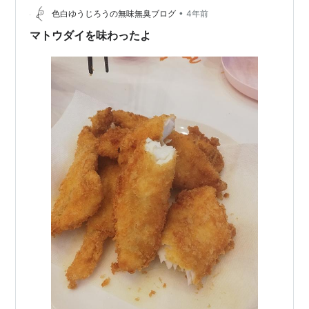
•
で、 もう少し小さいサイズのアジを！と意気込んでやっ
色白ゆうじろうの無味無臭ブログ
4年前
ていましたが、全くダメでした。 そして、場所を変え、
マトウダイを味わったよ
朝からサビキ釣りをやりますが…