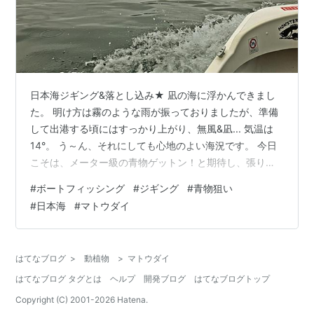
日本海ジギング&落とし込み★ 凪の海に浮かんできまし
た。 明け方は霧のような雨が振っておりましたが、準備
して出港する頃にはすっかり上がり、無風&凪... 気温は
14°。 う～ん、それにしても心地のよい海況です。 今日
こそは、メーター級の青物ゲットン！と期待し、張りき
って山さんとの出撃です～！ アウトドアや防災に活躍！
#
ボートフィッシング
#
ジギング
#
青物狙い
【ポータブル電源】 GAME START！ まずは「砂漠の孤
#
日本海
#
マトウダイ
島」ポイントへ！ ベイト反応はバッチリOKです！ いい
感じで出てます。 しゃくりん… しゃっくりん... しゃくり
ん... ゴン！ さっそく4流し目でメジロゲットンです。 前
はてなブログ
>
動植物
>
マトウダイ
回、メーター級の群れが入っていたポイントですが、…
はてなブログ タグとは
ヘルプ
開発ブログ
はてなブログトップ
Copyright (C) 2001-
2026
Hatena.