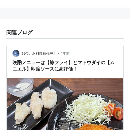
れの棘条が発達。
関連語 リスト::動物 リスト::魚類
関連ブログ
•
只今、お料理勉強中！
1年前
晩酌メニューは【鯵フライ】とマトウダイの【ム
ニエル】即席ソースに高評価！