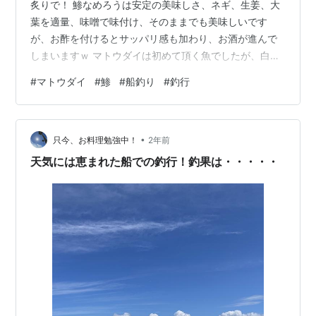
炙りで！ 鯵なめろうは安定の美味しさ、ネギ、生姜、大
葉を適量、味噌で味付け、そのままでも美味しいです
が、お酢を付けるとサッパリ感も加わり、お酒が進んで
しまいますｗ マトウダイは初めて頂く魚でしたが、白身
魚のお刺身では、私の中では今までで一番なんじゃない
#
マトウダイ
#
鯵
#
船釣り
#
釣行
か？な旨味とコクのあるお刺身でした！ 炙りは塩をちょ
こっと付けて、こちらも絶品でした！ マトウダイは群れ
での行動をする魚じゃないために水揚げ量もそれほどで
•
もない魚のようで、一部の地域で食される魚で、フラン
只今、お料理勉強中！
2年前
ス料理では高級魚として扱われるとの事。 初めてのマト
天気には恵まれた船での釣行！釣果は・・・・・
ウダイの美味しさに感動でした！ 船…