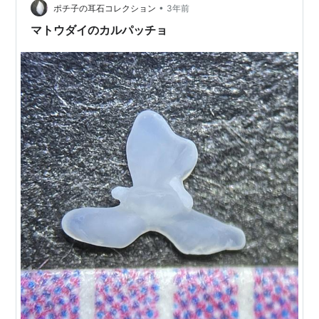
•
バの味噌煮で晩酌、空虚感もどこかえ消えていきまし
ポチ子の耳石コレクション
3年前
た！ 本命現れずの空虚感は有りましたが、広い海の真ん
マトウダイのカルパッチョ
中で釣りをしている時は、その瞬間に意識が集中…