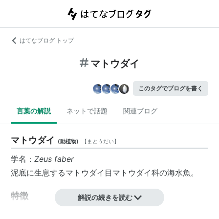
はてなブログ トップ
マトウダイ
このタグでブログを書く
言葉の解説
ネットで話題
関連ブログ
マトウダイ
(
動植物
)
【
まとうだい
】
学名：
Zeus faber
泥底に生息するマトウダイ目マトウダイ科の海水魚。
特徴
解説の続きを読む
全長約50センチ。体は卵円形で著しく側扁し、背び