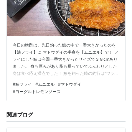
今日の晩酌は、先日釣った鯵の中で一番大きかったのを
【鯵フライ】に マトウダイの半身を【ムニエル】で！ フ
ライにした鯵は今回一番大きかったサイズで３８cmあり
ました。 身も厚みがあり脂も乗っていてふんわりとした
身は食べ応え満点でした！ 鯵を釣った時の釣行は”ワラ
サ”で不発に終わってしまいましたが、今日の【鯵フラ
#
鯵フライ
#
ムニエル
#
マトウダイ
イ】が食べれた事ですべて帳消し！な美味しさでしたｗ
#
ヨーグルトレモンソース
cookingsam.hatenablog.com お刺身が美味しかった”マ
トウダイ”、ムニエルも美味しいと聞いていたので、迷い
ましたがここは素直に【ムニエル】で頂きました！ どち
関連ブログ
らかというと私的にはお刺身派でしたが、【ムニエル】
ももちろ…