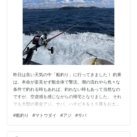
昨日は良い天気の中「船釣り」に行ってきました！ 釣果
は、本命が姿見せず船全体で撃沈、潮の流れやら色々な
条件で釣れる時もあれば、釣れない時もあって当然なの
ですが、空虚感を感じながらの帰宅となりました。 それ
でも大型の黄金アジ、サバ、ハチビキを１５尾をお土産
に、他の方はマトウダイやイサキも釣り上げていまし
#
船釣り
#
マトウダイ
#
アジ
#
サバ
た。 マトウダイは初めて実物を見ましたが、インパクト
抜群で、海にはまだまだ見た事のない魚がたくさん住ん
でいる事を実感しました。 帰宅後は、アジでお刺身、サ