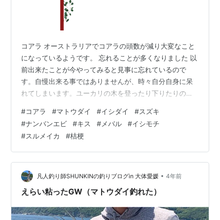
コアラ オーストラリアでコアラの頭数が減り大変なこと
になっているようです。 忘れることが多くなりました 以
前出来たことが今やってみると見事に忘れているので
す。自慢出来る事ではありませんが、時々自分自身に呆
れてしまいます。ユーカリの木を登ったり下りたりのコ
アラの親子。これはいいのですが記事欄の上下にコアラ
#
コアラ
#
マトウダイ
#
イシダイ
#
スズキ
が出現します。これを見せない方法を教えていただいた
#
ナンバンエビ
#
キス
#
メバル
#
イシモチ
ように思うのですが思い出せません。数値を動かしてみ
#
スルメイカ
#
桔梗
ましたが思うようにいきませんでした。 ＊いろいろ動か
しているうちにコアラが消えてしまいました。 まだ大丈
夫なのはバラの名前。（我が家に植えたバラのみ）カラ
ー番号。これは色番号を憶えているのではなく…
•
凡人釣り師SHUNKINの釣りブログin 大体愛媛
4年前
えらい粘ったGW（マトウダイ釣れた）