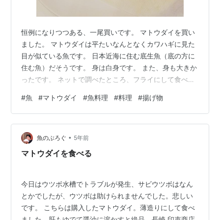
恒例になりつつある、一尾買いです。 マトウダイを買い
ました。 マトウダイは平たいなんとなくカワハギに見た
目が似ている魚です。 日本近海に住む底生魚（底の方に
住む魚）だそうです。 身は白身です。 また、身も大きか
ったです。 ネットで調べたところ、フライにして食べる
と美味しいとのこと。 白身フライは私大好物です。 さっ
#
魚
#
マトウダイ
#
魚料理
#
料理
#
揚げ物
そくフライにして頂きました。 ほくほくとして、身は柔
らかくおいしかったです。 タルタルソースは必須です
ね！ そして、アラはお汁に 滋味あふれるいいだしが出て
•
まして、美味しかったです。 また、肝が大きくてこれも
魚のぶろぐ
5年前
コクがあっておいしかったですね。 確か一匹５００円ほ
マトウダイを食べる
どでした。 安くてフライ…
今日はウツボ水槽でトラブルが発生、サビウツボはなん
とかでしたが、ウツボは助けられませんでした。悲しい
です。 こちらは購入したマトウダイ。薄造りにして食べ
ました。肝もゆでて醤油に溶かすと絶品。長崎 印束商店