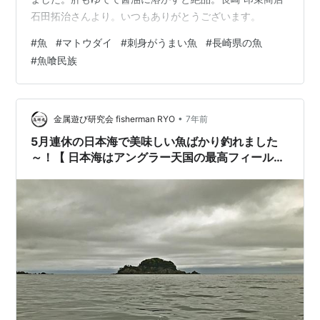
石田拓治さんより。いつもありがとうございます。
#
魚
#
マトウダイ
#
刺身がうまい魚
#
長崎県の魚
#
魚喰民族
•
金属遊び研究会 fisherman RYO
7年前
5月連休の日本海で美味しい魚ばかり釣れました
～！【 日本海はアングラー天国の最高フィールド
】