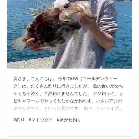
皆さま、こんにちは。 今年のGW（ゴールデンウィー
ク）は、たくさん釣りに行きましたが、 魚の食いがめち
ゃくちゃ渋く、全然釣れませんでした。 アジ釣りに、サ
ビキやワームでやってもなかなか釣れず、小さいアジが
ポツリポツリ。といった具合です。 時々、いいサイズア
ジが…！ 深夜3時ごろに、ワームで表層を引いてると釣れ
#
釣り
#
マトウダイ
#
泳がせ釣り
ました。数は釣れず、2匹のみ。 2.5インチ以下の小さい
ワームがいいかもしれないですね。ちなみに、アジは
24cmぐらい。 この時は餌用のアジを狙っていたもの