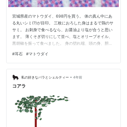
宮城県産のマトウダイ、698円を買う。 体の真ん中にあ
る丸いシミ(?)が目印。 三枚におろした身はまるで鶏のサ
サミ。 お刺身で食べるなら、お醤油より塩が合うと思い
ます。 薄くそぎ切りにして並べ、塩とオリーブオイル、
黒胡椒を振って食べました。 身の切れ端、頭の身、胆
は、酒蒸しにしてポン酢と七味唐辛子をかける。 マトウ
#
耳石
#
マトウダイ
ダイの耳石は小さくて扱いにくいけど、風車のような、
蝶のような形をしていてカワイイ。
•
私の好きなバラとシェルティー
4年前
コアラ