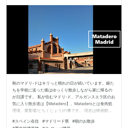
秋のマドリ-ドはキリっと晴れの日が続いています。娘た
ちを学校に送った後はゆっくり散歩しながら家に帰るの
が日課です。 私が住むマドリ-ド、アルガンスエラ区のお
気に入り散歩道は【Matadero】。Mataderoとは食肉処
理場、屠畜場(とちくじょう)の事です。 現在は映画館や
劇場、展示会場などのソーシャルカルチャースペースに
#
スペイン在住
#
マドリード県
#
朝のお散歩
変わり、常にアップデートされた情報を発信する最新の