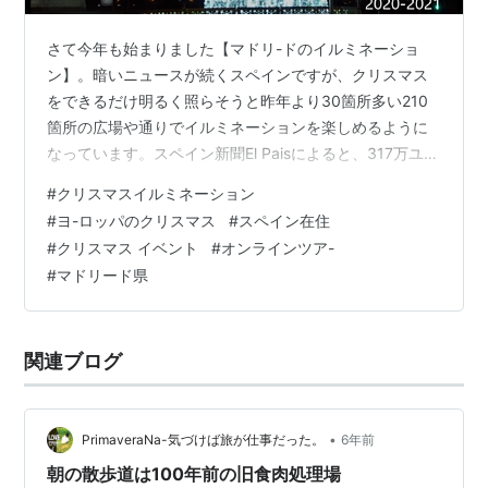
さて今年も始まりました【マドリ-ドのイルミネーショ
ン】。暗いニュースが続くスペインですが、クリスマス
をできるだけ明るく照らそうと昨年より30箇所多い210
箇所の広場や通りでイルミネーションを楽しめるように
なっています。スペイン新聞El Paisによると、317万ユ-
ロをかけて1080万個のLED電球が使用されたそうです。
#
クリスマスイルミネーション
ちなみに昨年は308万ユ-ロの費用だったので今年はかな
#
ヨ-ロッパのクリスマス
#
スペイン在住
り力を入れたようですね。しかし、昨年とは違い観光客
#
クリスマス イベント
#
オンラインツア-
のいないマドリ-ド…。経済効果が通年より見込めない年
#
マドリード県
にそんな税金をつぎ込んで！！なんて言っても仕方があ
りません。点灯したからには楽しみましょう。 →マドリ
ードのクリスマス |…
関連ブログ
•
PrimaveraNa-気づけば旅が仕事だった。
6年前
朝の散歩道は100年前の旧食肉処理場