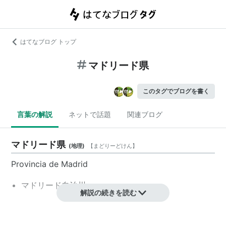
はてなブログ トップ
マドリード県
このタグでブログを書く
言葉の解説
ネットで話題
関連ブログ
マドリード県
(
地理
)
【
まどりーどけん
】
Provincia de Madrid
マドリード自治州
解説の続きを読む