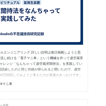
ルエンジニアリング 詳しい説明は後日掲載しようと思
を流し続ける「電子マニ車」という機械を作って虚空蔵菩
チャレンジ「なんちゃって虚空蔵求聞持法」を実践してい
回読経したのと同じ功徳が得られると聞いたので、虚空
00万回回してみようと考えたのが直接のきっかけです。
こうと思います。 電子マニ車は虚空蔵菩薩真言を一回
#
マニ車
言を108回流す前後に護身法と回向も流すので、真言一
定で計算して、5…
8ヶ月前