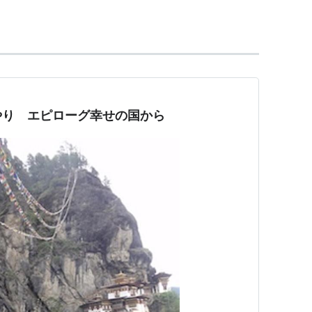
度）いっぱいで役目を終え、現在は小樽の
小樽交通記念
お経の入った筒。1度回すと、中のお経を1回読んだ
やり エピローグ幸せの国から
マニ車から、寺院に置かれている数メートルもの大
エーションがある。
・ラマ法王日本代表部事務所）
ure/mani.html