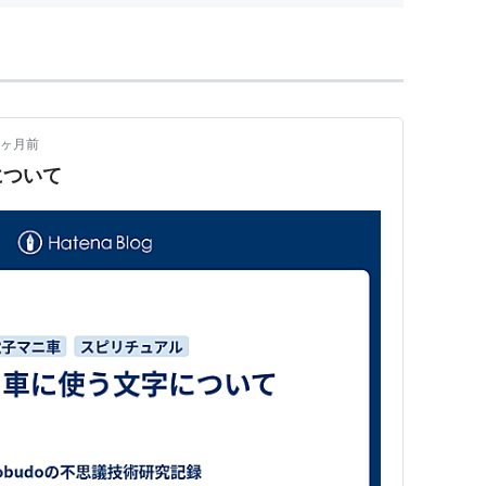
8ヶ月前
について