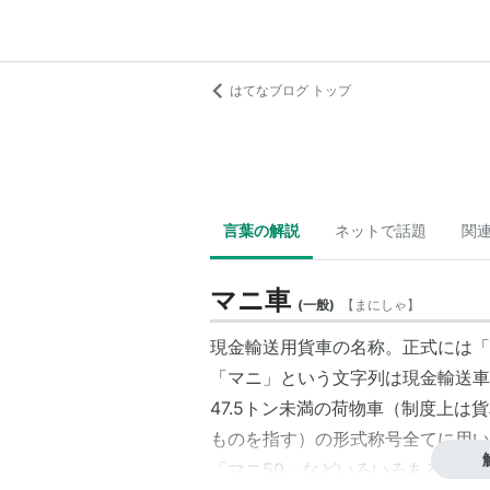
はてなブログ トップ
言葉の解説
ネットで話題
関
マニ車
(
一般
)
【
まにしゃ
】
現金輸送用貨車の名称。正式には「
「マニ」という文字列は現金輸送車
47.5トン未満の荷物車（制度上
ものを指す）の形式称号全てに用い
「マニ50」などいろいろある。