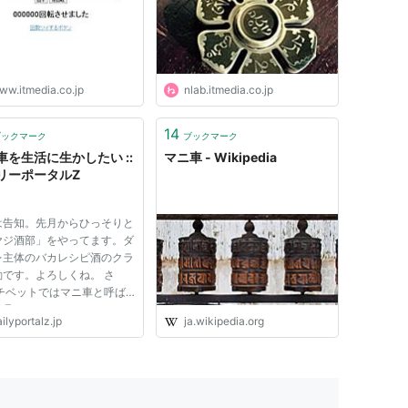
ww.itmedia.co.jp
nlab.itmedia.co.jp
14
ブックマーク
ブックマーク
車を生活に生かしたい ::
マニ車 - Wikipedia
リーポータルZ
は告知。先月からひっそりと
ヤジ酒部」をやってます。ダ
レ主体のバカレシピ酒のクラ
動です。よろしくね。 さ
 チベットではマニ車と呼ば
道具がメジャーなのだとテレ
ilyportalz.jp
ja.wikipedia.org
見た。円筒形をしていて表面
言が書かれている。手で廻る
になっていて、1回廻すと経
1回唱えたのと同じ効果があ