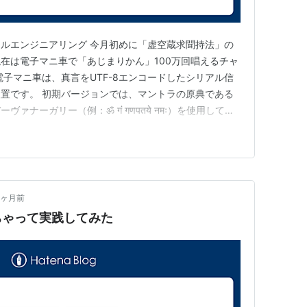
ルエンジニアリング 今月初めに「虚空蔵求聞持法」の
在は電子マニ車で「あじまりかん」100万回唱えるチャ
電子マニ車は、真言をUTF-8エンコードしたシリアル信
置です。 初期バージョンでは、マントラの原典である
ナーガリー（例：ॐ गं गणपतये नमः）を使用してい
例：𑖮𑖿𑖨𑖱𑖾 𑖐𑖽 𑖐𑖜𑖢𑖝𑖧𑖸 𑖡𑖦𑖾）の方が相
き換えてみることにしたのです。 結果は意外なもので
8ヶ月前
ちゃって実践してみた