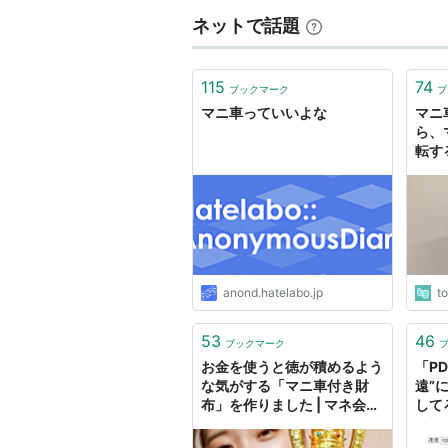
ネットで話題
115
74
ブックマーク
ブ
マニ車っていいよな
マニ
ら、
転す
にし
ータ
anond.hatelabo.jp
t
53
46
ブックマーク
お金を使うと徳が積めるよう
「P
な気がする「マニ車付き財
遠”
布」を作りました | マネ会
して
by Ameba
と話