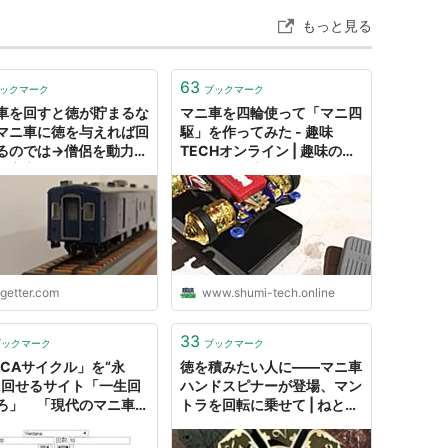
もっと見る
63
ックマーク
ブックマーク
車を回すと徳が貯まるな
マニ車を四輪使って「マニ四
マニ車に徳を与えれば回
駆」を作ってみた - 趣味
るのでは→僧侶を動力源
TECHオンライン | 趣味のモ
た宇宙船SFがある「モ
ノづくりを応援するオンライ
ーとして活用すな」
ンメディア
ogetter.com
www.shumi-tech.online
33
ブックマーク
ブックマーク
DCAサイクル」を“永
徳を積みたい人に――マニ車
に回せるサイト「一生回
ハンドスピナーが登場、マン
ろ」 「現代のマニ車」
トラを回転に乗せて | ねとら
題に
ぼ