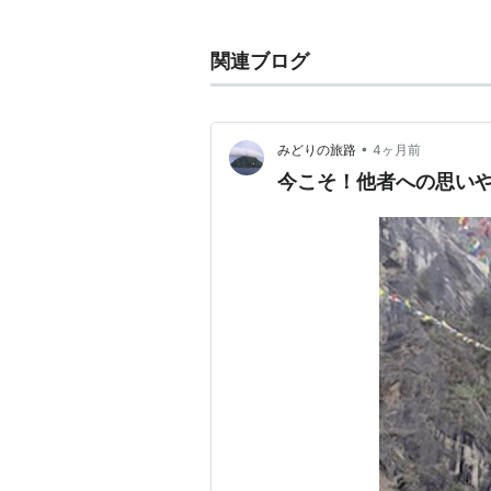
マニ30は2003年度（平成15年
館
で公開されている。
関連ブログ
マニ車
(
一般
)
【
まにぐるま
】
摩尼車
、チベット仏教で使われる、
•
みどりの旅路
4ヶ月前
のと同じ功徳を得られる。
今こそ！他者への思い
ガラガラのようなハンディタイプの
きさのマニ車まで、さまざまなバリ
関連URL
くらしの中の信仰／マニ車（ダライ
http://www.tibethouse.jp/cult