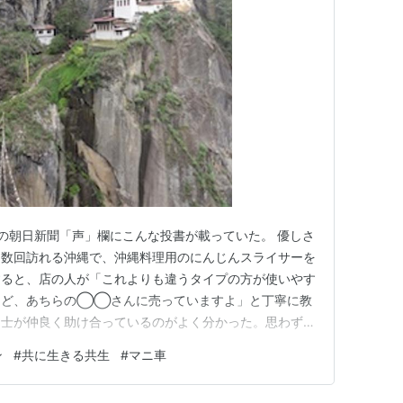
）の朝日新聞「声」欄にこんな投書が載っていた。 優しさ
に数回訪れる沖縄で、沖縄料理用のにんじんスライサーを
すると、店の人が「これよりも違うタイプの方が使いやす
けど、あちらの◯◯さんに売っていますよ」と丁寧に教
同士が仲良く助け合っているのがよく分かった。思わず最
」を購入。小さな商店は商品のみでなく、優しさも売って
ン
#
共に生きる共生
#
マニ車
、要約） 投書の主は、神奈川県のピアノ教師 田代朝美
田代さんと全く同じよ…