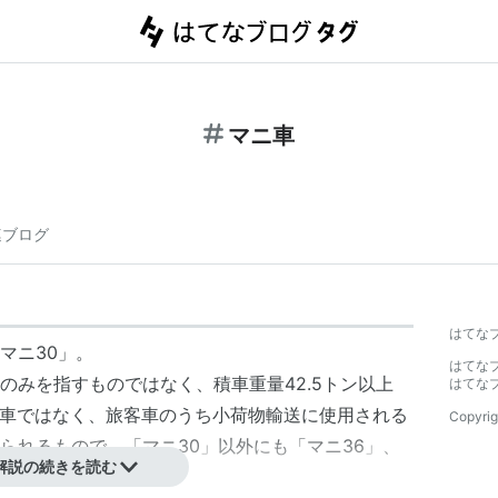
マニ車
連ブログ
はてな
マニ30」。
はてな
のみを指すものではなく、積車重量42.5トン以上
はてな
は貨車ではなく、旅客車のうち小荷物輸送に使用される
Copyrig
られるもので、「マニ30」以外にも「マニ36」、
解説の続きを読む