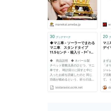
manekai.ameba.jp
w
30
20
ブックマーク
◆マニ車 - ソーラーでまわる
マニ
マニ車 スタンドタイプ
デイ
11.5センチ・箱入り - ﾁﾍﾞｯﾄ
密教法具・天然石～healing
◆ 商品説明 ◆ ネパール製
まず
～ * ターラー *
チベット密教法具のひとつ、マニ
「オ
車です。 時計回りに回すと中に
ジャ
入ったお経を読破したのと 同じ
ブ活
功徳が積めるという、祈りの法具
て。
です。 こちらはソーラーつき、
れる
ixixtaraxixi.ocnk.net
da
太陽光でマニ車がまわります。
ビで
車内など、インテリアとしてもお
に真
もしろい品です。 ＊サイズ＊ *マ
よう
ニ車* 高さ：１１．５センチ
文を
幅：...
る...