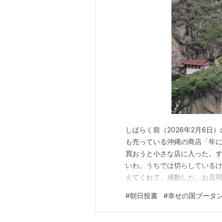
しばらく前（2026年2月6日
も売っている沖縄の商店「年
買おうと小さな店に入った。
いわ。うちでは切らしている
えてくれて、感動した。お店
初の店に戻り、「さんぴん茶
#
朝日投書
#
幸せの国ブータ
いるような気がした。」（以上
さんだ。 私も、ブータンで、