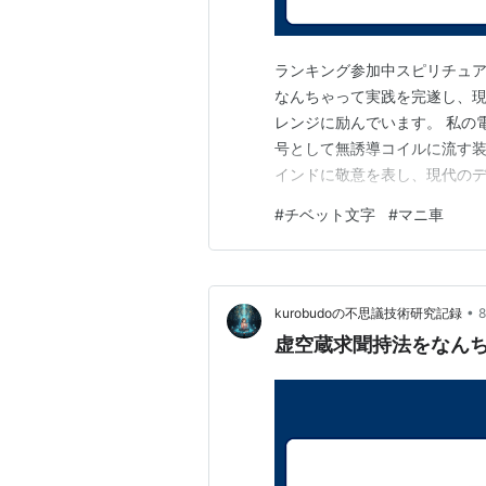
ランキング参加中スピリチュア
なんちゃって実践を完遂し、現
レンジに励んでいます。 私の
号として無誘導コイルに流す装
インドに敬意を表し、現代のデーヴァ
ました。しかし、「日本の密教なら梵字（悉曇文字 
#
チベット文字
#
マニ車
性が良いのでは？」と考え、書
した。装置…
•
kurobudoの不思議技術研究記録
虚空蔵求聞持法をなん