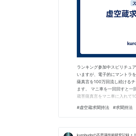
ランキング参加中スピリチュア
いますが、電子的にマントラ
薩真言を100万回流し続ける
ます。 マニ車を一回回すと一
蔵菩薩真言をマニ車に入れて1
忘れないうちに経過を書いてお
#
虚空蔵求聞持法
#
求聞持法
流すのに約3秒かかります。真
回4秒、1日20時間稼働する想
•
kurobudoの不思議技術研究記録