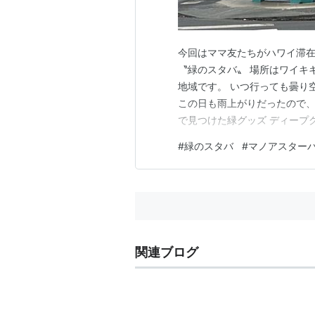
今回はママ友たちがハワイ滞
〝緑のスタバ〟 場所はワイキ
地域です。 いつ行っても曇り
この日も雨上がりだったので、
で見つけた緑グッズ ディープ
ラーの一つで 今年5月12日から
#
緑のスタバ
#
マノアスター
ションのタンブラーです。 期
い海外限定シリーズです！ こ
関連ブログ