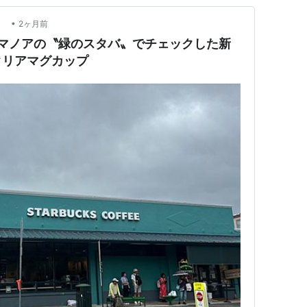
•
報
2ヶ月前
のマノアの〝緑のスタバ〟でチェックした新
クリアマグカップ