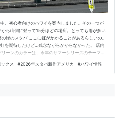
在中、初心者向けのハワイを案内しました。その一つが
キから山側に登って15分ほどの場所。とっても雨が多い
空の緑のスタバ ここに虹がかかることがあるらしいの。
虹を期待したけど…残念ながらかからなかった。 店内
グリーンのカラーは、今年のサマーシリーズのテーマカ
発売されたらしいロードトリップ（Road Trip）コレク
バックス
#
2026年スタバ新作アメリカ
#
ハワイ情報
間限定・数量限定で展開されている、旬でとっても可愛
れは持ち手が…