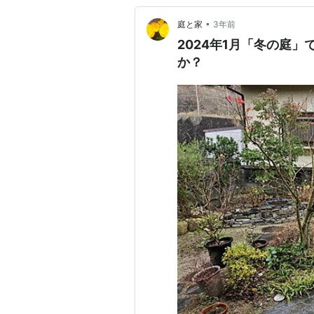
•
庭と家
3年前
2024年1月「冬の庭
か？