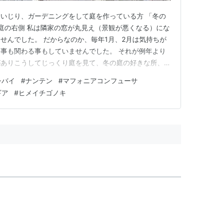
いじり、ガーデニングをして庭を作っている方 「冬の
.3 庭の右側 私は隣家の窓が丸見え（景観が悪くなる）にな
せんでした。 だからなのか、毎年1月、2月は気持ちが
事も関わる事もしていませんでした。 それが例年より
がありこうしてじっくり庭を見て、冬の庭の好きな所、楽
。 2024.1.3 カエデ 例年より暖かい冬のせいかいつ
シバイ
#
ナンテン
#
マフォニアコンフューサ
カエデの葉が、 まだ完全に落葉せず冬の庭で紅葉した
ギア
#
ヒメイチゴノキ
…