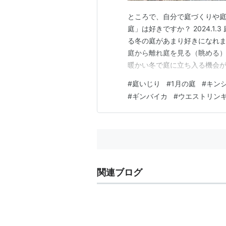
ところで、自分で庭づくりや庭
庭」は好きですか？ 2024.1
る冬の庭があまり好きになれま
庭から離れ庭を見る（眺める）
暖かい冬で庭に立ち入る機会
しめる所を見つけてみようかな、と
#
庭いじり
#
1月の庭
#
キン
もなら全ての葉が落葉している
#
ギンバイカ
#
ウエストリン
葉がよく目立ちます。 キンシ
関連ブログ