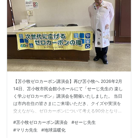
【苫小牧ゼロカーボン講演会】再び苫小牧へ 2026年2月
14日、苫小牧市民会館小ホールにて「せーじ先生の 楽し
く学ぶゼロカーボン」講演会を開催いたしました。 当日
は市内在住の皆さまにご来場いただき、クイズや実演を
交えながら、ゼロカーボンについて考える90分となりま
した。終始、落ち着いたあたたかい雰囲気の中で進行す
#
苫小牧ゼロカーボン講演会
#
せーじ先生
ることができました。 ■ ご縁をいただいての再訪 苫小牧
#
マリカ先生
#
地球温暖化
では、2023年9月にマリカ先生のゼロカーボン講演会が