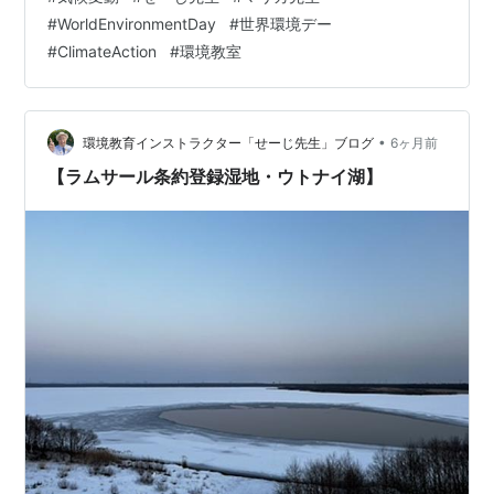
ハイブリッド形式（会場：ラウンジ / Zoom）の環境教室
#
WorldEnvironmentDay
#
世界環境デー
を実施いたしました。 今回ご依頼いただいたエーザイ株
#
ClimateAction
#
環境教室
式会社様は、チョコラBBシリーズで広く知られる日本を
代表する製薬企業です。近年では認知症治療薬「レケン
ビ」の開発でも世界的な注目を集めています。 また…
•
環境教育インストラクター「せーじ先生」ブログ
6ヶ月前
【ラムサール条約登録湿地・ウトナイ湖】