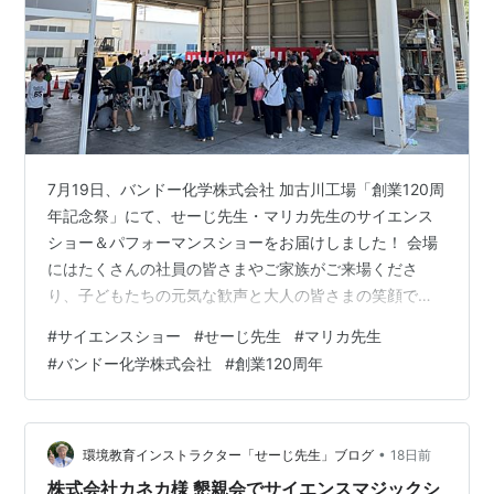
7月19日、バンドー化学株式会社 加古川工場「創業120周
年記念祭」にて、せーじ先生・マリカ先生のサイエンス
ショー＆パフォーマンスショーをお届けしました！ 会場
にはたくさんの社員の皆さまやご家族がご来場くださ
り、子どもたちの元気な歓声と大人の皆さまの笑顔で、
とても温かい雰囲気に包まれました。 巨大空気砲をはじ
#
サイエンスショー
#
せーじ先生
#
マリカ先生
め、ワクワクする科学実験や楽しいパフォーマンスで、
#
バンドー化学株式会社
#
創業120周年
大いに盛り上がりました！ また、吉本興業のお笑いコン
ビ「アンビシャス」の皆さんともご一緒でき、会場は笑
顔いっぱいの素敵なイベントとなりました。 創業120周
年という記念すべき日にお声掛けいただき、本当にあり
•
環境教育インストラクター「せーじ先生」ブログ
18日前
がとうございました。 マリカ先生と…
株式会社カネカ様 懇親会でサイエンスマジックシ