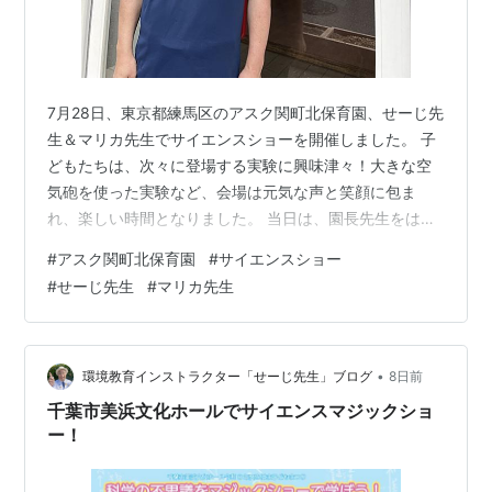
7月28日、東京都練馬区のアスク関町北保育園、せーじ先
生＆マリカ先生でサイエンスショーを開催しました。 子
どもたちは、次々に登場する実験に興味津々！大きな空
気砲を使った実験など、会場は元気な声と笑顔に包ま
れ、楽しい時間となりました。 当日は、園長先生をはじ
め先生方にも、準備や進行などさまざまな場面でお手伝
#
アスク関町北保育園
#
サイエンスショー
いいただき、おかげさまで無事にショーを終えることが
#
せーじ先生
#
マリカ先生
できました。 ショー終了後には、園長先生と一緒に記念
撮影もさせていただきました。温かく迎えていただき、
本当にありがとうございました！ 子どもたちにとって、
今回の体験が科学に興味を持つきっかけになればうれし
•
環境教育インストラクター「せーじ先生」ブログ
8日前
いです。 アスク関町北保育園の園長先生、…
千葉市美浜文化ホールでサイエンスマジックショ
ー！