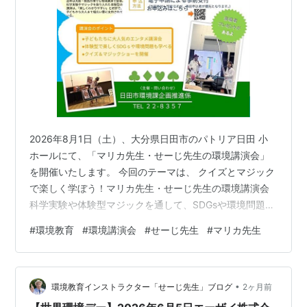
2026年8月1日（土）、大分県日田市のパトリア日田 小
ホールにて、「マリカ先生・せーじ先生の環境講演会」
を開催いたします。 今回のテーマは、 クイズとマジック
で楽しく学ぼう！マリカ先生・せーじ先生の環境講演会
科学実験や体験型マジックを通して、SDGsや環境問題、
地球にやさしい行動について、子どもたちにもわかりや
#
環境教育
#
環境講演会
#
せーじ先生
#
マリカ先生
すく楽しくお伝えします。 難しい環境問題も、クイズや
マジックにすると「なるほど！」「やってみたい！」に
変わります。 まるで、地球のことを学ぶ“夏休みの自由研
•
究ショー”のような講演会です。 当日は、子どもたちに人
環境教育インストラクター「せーじ先生」ブログ
2ヶ月前
気のエンタメ講演会として、親子で楽しみながら学べる