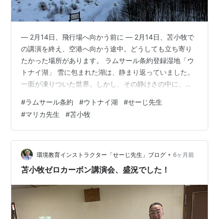
― 2月14日、飛行場へ向かう前に ― 2月14日、苫小牧で
の講演を終え、空港へ向かう途中。どうしても立ち寄り
たかった場所があります。 ラムサール条約登録湿地「ウ
トナイ湖」 雪に包まれた湖は、静まり返っていました。
一面が凍りついた世界。しかし、その静けさの中に、命
の気配がありました。 ■ ラムサール条約とは？ ラムサー
#
ラムサール条約
#
ウトナイ湖
#
せーじ先生
ル条約は、世界的に重要な湿地を守るための国際条約で
#
マリカ先生
#
苫小牧
す。 湿地は、 水をきれいにする 洪水を防ぐ 多くの生き
物のすみかになる いわば「地球の腎臓」。 ウトナイ湖
は、渡り鳥の重要な中継地として国際的に認められてい
ます。 ■ なぜ湿地は大切なのか 湿地はただの“水辺”では
•
環境教育インストラクター「せーじ先生」ブログ
6ヶ月前
ありません。 …
苫小牧ゼロカーボン講演会、盛況でした！