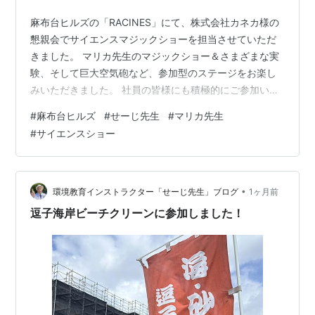
麻布台ヒルズの「RACINES」にて、株式会社カネカ様の
懇親会でサイエンスマジックショーを担当させていただ
きました。 マリカ先生のマジックショー＆さまざまな実
験、そして巨大空気砲など、参加型のステージをお楽し
みいただきました。 社員の皆様にも積極的にご参加いた
だき、笑顔と驚きに包まれた楽しい時間となりました。
#
麻布台ヒルズ
#
せーじ先生
#
マリカ先生
このたびは貴重な機会をいただき、誠にありがとうござ
#
サイエンスショー
いました。
•
環境教育インストラクター「せーじ先生」ブログ
1ヶ月前
逗子海岸ビーチクリーンに参加しました！