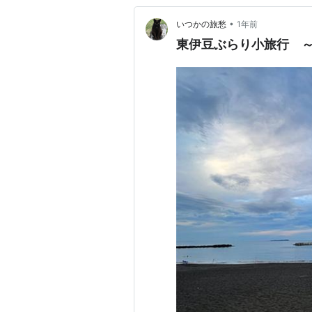
•
いつかの旅愁
1年前
東伊豆ぶらり小旅行 