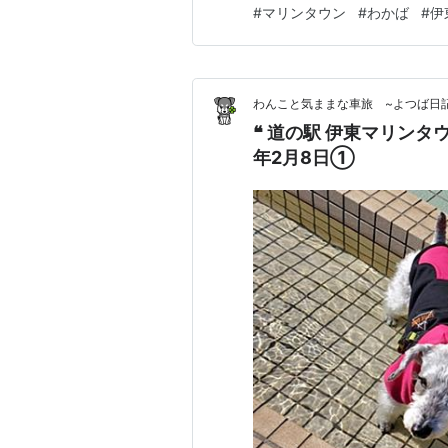
#
マリンタウン
#
わかば
#
伊
で行き、乗換え伊東線に。約2
海道線、伊東線って土曜でも混
わんこと気ままな車旅 ~よつば日
❝ 道の駅 伊東マリンタウ
年2月8日①