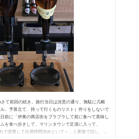
nablog.comさて前回の続き。旅行当日は決意の通り、無駄に几帳
ブル、予算立て、持って行くものリスト）作りをしないで
数日前に「伊東の商店街をブラブラして前に食べて美味し
ームを食べ歩きして、マリンタウンで足湯に入って、
。それで逆算して出発時間決めといて～」と家族で話し、鉄
男に決めてもらう。 節約旅行なので東海道線で熱海ま