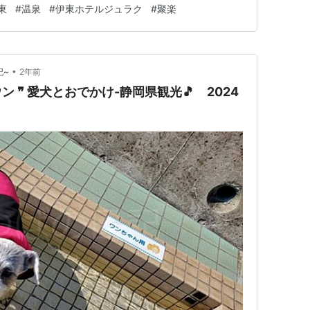
東
#
温泉
#
伊東ホテルジュラク
#
聚楽
時間。前も小田原行った時にそうだったのだけど朝の東
…
•
記~
2年前
ン ❞ 愛犬とおでかけ-静岡県観光🎵 2024