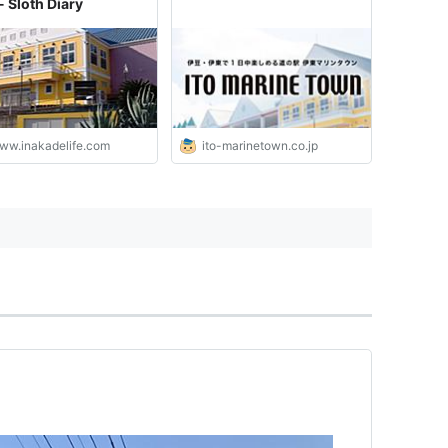
 Sloth Diary
ww.inakadelife.com
ito-marinetown.co.jp