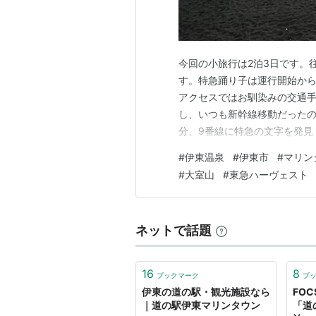
今回の小旅行は2泊3日です。
す。特急踊り子は運行開始から
アクセスではお馴染みの交通
し、いつも新幹線移動だった
分、9番線に特急の文字を発見
待機中。 踊り子は全席指定席
#
伊東温泉
#
伊東市
#
マリン
予約席、右の赤色は空席、真
#
大室山
#
東急ハーヴェスト
てくるよ〜て意味です。 東京
ネットで話題
16
8
ブックマーク
ブ
伊東の道の駅・観光施設なら
FOC
｜道の駅伊東マリンタウン
「道