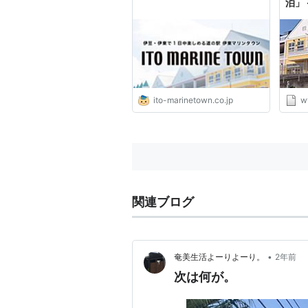
泊」 -
ito-marinetown.co.jp
w
関連ブログ
•
奄美生活よーりよーり。
2年前
次は何が。