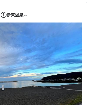
～①伊東温泉～