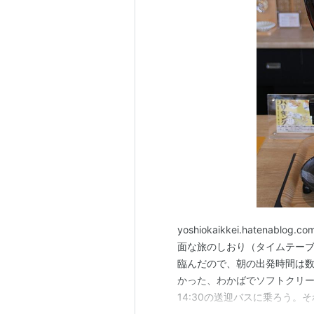
yoshiokaikkei.hate
面な旅のしおり（タイムテー
臨んだので、朝の出発時間は
かった、わかばでソフトクリ
14:30の送迎バスに乗ろう
オタで時刻表見るのが好きな長