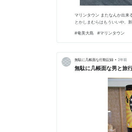
マリンタウン またなんか出来
とかしまむらはもういいや。新
#
奄美大島
#
マリンタウン
•
無駄に几帳面な行動記録
2年前
無駄に几帳面な男と旅行