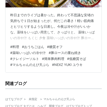
昨日までのライブは暑かった。終わって不思議な安堵の
気持ちで１日が始まったが、何だこの暑さ！軽い筋肉痛
とヒリヒリするような日差し。今夜は冷や汁がいいか
な。薬味をいっぱい用意して、さっぱりと。 薬味いっぱ
いの冷や汁 もくじ 夕食 薬味いっぱいの冷や汁 豚ロース
のクレイジーソルト焼き 昼食 低糖質えび天ぷらそば ひ
#
料理
#
おうちごはん
#
糖質オフ
とこと NEXZ LIVE TOUR 2026“Hellmate”とNEX2U 夕食
#
薬味いっぱいの冷や汁
#
豚ロースの重ね焼き
薬味いっぱいの冷や汁 〇塩サバ・豆腐・きゅうり・ご
#
クレイジーソルト
#
簡単豚肉料理
#
低糖質そば
ま・味噌・醤油・出汁の素 〇シソ・ミョウガ・ネギ 塩サ
#
マルちゃんのえび天ぷら
#
NEXZ YUKI ユウキ
バをアルミ箔にのせて、魚焼きグリルで９分焼く。途中
で味噌を添えて４分焼く。 焼いたサバをボウルにほぐ…
関連ブログ
はてなブログ
>
未指定
>
マルちゃんのえび天ぷら
はてなブログ タグとは
ヘルプ
開発ブログ
はてなブログトップ