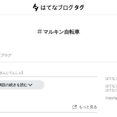
マルキン自転車
連ブログ
きんじてんしゃ
】
はてな
ランド
解説の続きを読む
はてな
はてな
Copyrig
もっと見る