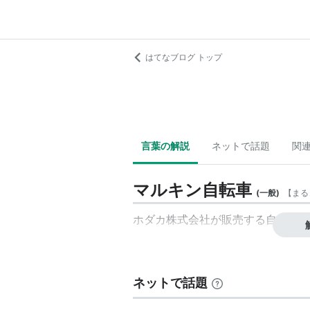
はてなブログ トップ
言葉の解説
ネットで話題
関
マルキン自転車
(
一般
)
【
まる
ホダカ株式会社が販売する自転車ブ
ネットで話題