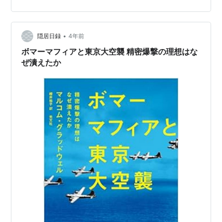
う話。非・才。 著者のマシュー・サイドは、1970年生ま
れ。英タイムズ紙コラムニストであるが、ジャーナリス
トになる前はオリンピックに…
•
隠居日録
4年前
ボマーマフィアと東京大空襲 精密爆撃の理想はな
ぜ潰えたか