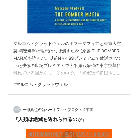
マルコム・グラッドウェルのボマーマフィアと東京大空
襲 精密爆撃の理想はなぜ潰えたか (原題 THE BOMBER
MAFIA)を読んだ。以前NHK BSプレミアムで放送されて
いた映像の世紀プレミアムで太平洋戦争時の東京空襲に
触れている回があり、その中で、「米軍は当初日本にピ
ンポイントで爆弾を投下し、軍需施設や工場などを破壊
#
マルコム・グラッドウェル
しようとしていた。しかし、その試みは成功せず、理由
は兵の練度の問題だった」と放送していたと記憶してい
る。多分その放送回は「東京 破壊と創造の１５０年
•
(19)」ではないかと思うのだが、自信はないし、この記
一条真也の新ハートフル・ブログ
4年前
憶自体が妄想・捏造ではないことを願う。この放送を見
『人類は絶滅を逃れられるのか』
た時に漠然と疑問に思った…