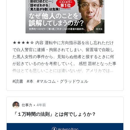
★★★★☆ 内容 運転中に方向指示器を出し忘れただけ
で白人警官に逮捕・拘留されてしまい、留置場で自殺し
た黒人女性の事件から、見知らぬ他者と接するときに何
が起きているのかを考察していく。 感想 題材となった事
件はとても悲しいことには違いないが、アメリカではわ
りとよくある事件のように見える。偏見に満ちた警官
#
読書
#
本
#
マルコム・グラッドウェル
が、特定の人種の人間を不当に扱った事件。警官に憤
り、ブラック・ライブズ・マター運動にでも言及すれ
ば、それで終わってしまいそうだ。実際、当時のアメリ
•
カではそう受け止められた。だが著書は、この時両者の
仕事力
4年前
間に何が起きていたのか、その他の事例や研究を挙げな
「１万時間の法則」とは何でしょうか？
がら読み解こうとしている。 他者とのコミュニケーシ…