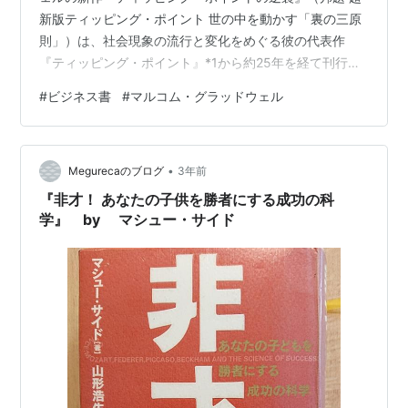
新版ティッピング・ポイント 世の中を動かす「裏の三原
則」）は、社会現象の流行と変化をめぐる彼の代表作
『ティッピング・ポイント』*1から約25年を経て刊行さ
れた意欲作である。本書では、グラッドウェルが過去四
#
ビジネス書
#
マルコム・グラッドウェル
半世紀にわたって学び取った教訓を活かし、時代の変化
に合わせて「ティッピング・ポイント」の概念を深化さ
せ、新たな視点から社会変革のメカニズムを探求してい
•
る。 『ティッピング・ポイント』が発表された当時、そ
Megurecaのブログ
3年前
の鮮烈な洞察力と具体的な事例分析によって、多くの読
『非才！ あなたの子供を勝者にする成功の科
者を魅了した。グラッドウェルは、一見…
学』 by マシュー・サイド