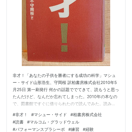
非才！「あなたの子供を勝者にする成功の科学」マシュ
ー・サイド山形浩生、守岡桜 訳柏書房株式会社2010年5
月25日 第一刷発行 何かの話題ででてきて、読もうと思っ
たんだけど、なんだか忘れてしまった。2010年の本なの
で、図書館ですぐに借りられたので読んでみた。読みな
がら、既視感？！。これは、読んだことあるような気も
#
非才！
#
マシュー・サイド
#
柏書房株式会社
する。いや、違う、、、初めて？ タイトルの通り、生ま
#
読書
#
マルコム・グラッドウェル
れながらの才能に恵まれているなんてことはなくて、ど
#
パフォーマンスプラシーボ
#
練習
#
経験
んな人も、努力の上にその才能を発揮させている、とい