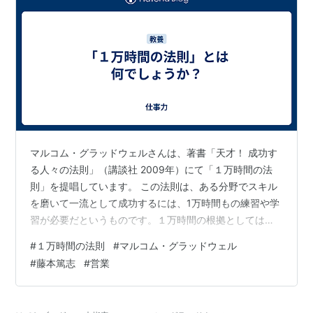
マルコム・グラッドウェルさんは、著書「天才！ 成功す
る人々の法則」（講談社 2009年）にて「１万時間の法
則」を提唱しています。 この法則は、ある分野でスキル
を磨いて一流として成功するには、1万時間もの練習や学
習が必要だというものです。１万時間の根拠としては、
一流のバイオリニストたちが、子ども時代に1万時間を練
#
１万時間の法則
#
マルコム・グラッドウェル
習に費やしたことなどが挙げられています。 藤本篤志さ
#
藤本篤志
#
営業
んは、「御社営業部の『病気』治します」（日経プレミ
アシリーズ 2016年）の中で次のように述べています。
どれだけの営業フライト時間が、一人前の営業マンを育