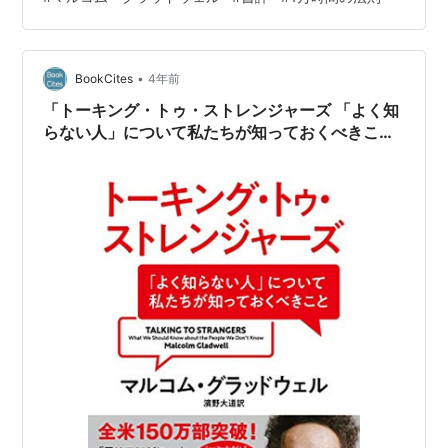
いう意味とは少し違い、「他から大きく外れた値」「他
より著しく異なるため一般的結論を導けない人・物」と
いった意味です。 日本語で”天才”というと、”GENIUS”が
イメージされ、最近では以下の本が…
•
BookCites
4年前
「トーキング・トゥ・ストレンジャーズ 「よく知
らない人」について私たちが知っておくべきこ
と」 2019