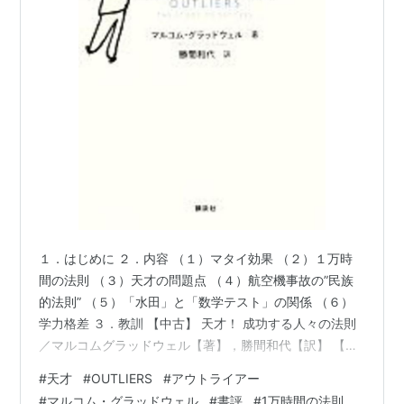
１．はじめに ２．内容 （１）マタイ効果 （２）１万時
間の法則 （３）天才の問題点 （４）航空機事故の”民族
的法則” （５）「水田」と「数学テスト」の関係 （６）
学力格差 ３．教訓 【中古】 天才！ 成功する人々の法則
／マルコムグラッドウェル【著】，勝間和代【訳】 【中
古】afb価格：1210円（税込、送料別) (2022/10/29時点)
#
天才
#
OUTLIERS
#
アウトライアー
楽天で購入 １．はじめに 原題は”OUTLIERS”で、天才と
#
マルコム・グラッドウェル
#
書評
#
1万時間の法則