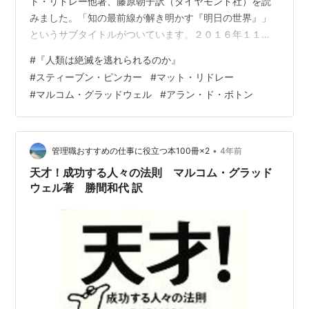
ト・リドレー他著、藤原朝子訳（ダイヤモンド社）を読
みました。「知の最前線が解き明かす『明日の世界』」
というサブタイトルがついています。２０１６年１１月
２５日に翻訳出版された本ですが、「人類は絶滅を逃れ
#
『人類は絶滅を逃れられるのか』
られるのか？」をテーマに、「人類の明日」を科学・歴
#
スティーブン・ピンカー
#
マット・リドレー
史・哲学すべての側面から解き明かしています。まさ
#
マルコム・グラッドウェル
#
アラン・ド・ボトン
に、わたし好みの本ですね。 本書の帯 本書の帯には、
「緊急出版！ 日米同時発売！」「世界最高峰の知性が語
る〈人類の限界〉とは。」「スティーブン・ピンカー
（『暴力の人類史』）」「マルコム・グラッドウェル
•
管理職おすすめの仕事に役立つ本100冊×2
4年前
（…
天才！成功する人々の法則 マルコム・グラッド
ウェル著 勝間和代 訳