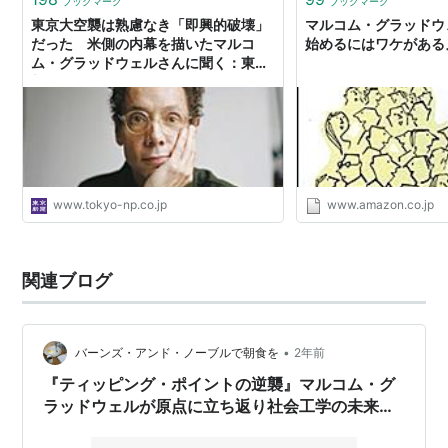
ブックマーク
ブックマーク
東京大空襲は熟慮なき「即興的破壊」
マルコム・グラッドウ
だった 米側の内幕を描いたマルコ
始めるにはワケがある
ム・グラッドウェルさんに聞く：東京
新聞デジタル
www.tokyo-np.co.jp
www.amazon.co.jp
関連ブログ
•
バーンズ・アンド・ノーブルで朝食を
2年前
『ティッピング・ポイントの逆襲』マルコム・グ
ラッドウェルが原点に立ち返り社会工学の未来を
見通す