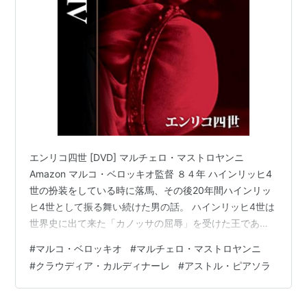
この商品を含むブログを見る
The Conviction [VHS]
出版社/メーカー:
Fox Lorber
発売日:
1997/03/25
メディア:
VHS
クリック
: 4回
この商品を含むブログを見る
エンリコ四世 [DVD] マルチェロ・マストロヤンニ
Amazon マルコ・ベロッキオ監督 ８４年 ハインリッヒ4
世の扮装をしている時に落馬、その後20年間ハインリッ
ヒ4世として振る舞い続けた男の話。 ハインリッヒ4世は
The Eyes, The Mouth [VHS]
世界史に出て来た「カノッサの屈辱」を受けた王であ
出版社/メーカー:
Columbia Tristar Home
り、「精神異常」って何なのか、線引きして治療って何
#
マルコ・ベロッキオ
#
マルチェロ・マストロヤンニ
Video
なのかということを、ハインリッヒ4世と絡めて描いてあ
メディア:
VHS
#
クラウディア・カルディナーレ
#
アストル・ピアソラ
り、マストロヤンニの好演でそれがストンと胸に落ち
クリック
: 2回
る。 イタリアの古い建物と思しき場所での撮影も隙がな
この商品を含むブログを見る
く、ピアソラの音楽もはまり、濃い映画体験ができた。