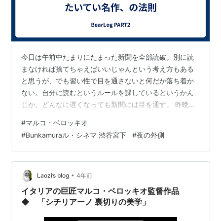
今日は午前中たまりにたまった新聞を全部読破。別に読
まなければ捨てちゃえばいいじゃんという考え方もある
と思うが、でも習い性で目を通さないと何だか落ち着か
ない。自分に読むというルールを課しているというかん
じか。どんなに遅くなっても新聞には目を通す。 昨晩ふ
と思いついて、マルコ・ベロッキオの「夜の外側」を見
#
マルコ・ベロッキオ
に行くことにした youtu.be いやはや。長い。前編後編の
#
Bunkamuraル・シネマ 渋谷宮下
#
夜の外側
二部構成。前編後編はそれぞれ3部ずつに分かれているか
ら、全部で6パート。上映時間は全部合わせて、約340
分、5時間半を超える超大作だ。自分が見た映画の中で長
いものといえば、 「旅芸人の記録」（言わずと知れたテ
•
Laozi’s blog
4年前
オ・アンゲロプロスの名作）が…
イタリアの巨匠マルコ・ベロッキオ監督作品
◆ 「シチリアーノ 裏切りの美学」