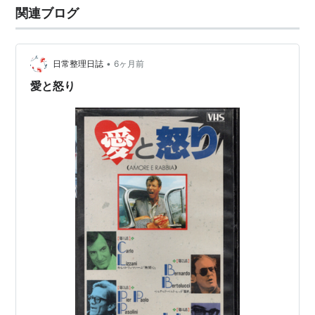
関連ブログ
（尺も長くなく理想的）
夜よ、こんにちは [DVD]
出版社/メーカー:
スタイルジャム
•
日常整理日誌
6ヶ月前
発売日:
2007/01/12
愛と怒り
メディア:
DVD
クリック
: 13回
この商品を含むブログ (23件) を見る
China is Near
作者:
Marco Bellocchio,J. Green
出版社/メーカー:
Marion Boyars
Publishers Ltd
発売日:
1970/08/01
メディア:
ハードカバー
この商品を含むブログを見る