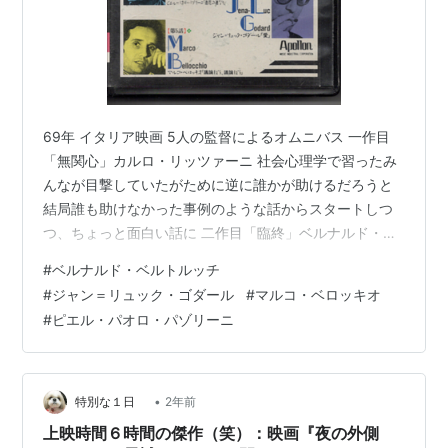
Score
アーティスト:
Il Principe Di Homburg
出版社/メーカー:
C.a.M./Msi (Ita)
発売日:
1999/03/30
メディア:
CD
クリック
: 1回
この商品を含むブログを見る
69年 イタリア映画 5人の監督によるオムニバス 一作目
「無関心」カルロ・リッツァーニ 社会心理学で習ったみ
んなが目撃していたがために逆に誰かが助けるだろうと
La Nourrice
結局誰も助けなかった事例のような話からスタートしつ
アーティスト:
Carlo Crivelli
つ、ちょっと面白い話に 二作目「臨終」ベルナルド・ベ
メディア:
CD
ルトルッチ 臨終近いある老人 隣室で老人に色々なことを
クリック
: 6回
#
ベルナルド・ベルトルッチ
訴えかける人々 その熱量ゆえ新興宗教かと思いきや。。
この商品を含むブログを見る
#
ジャン＝リュック・ゴダール
#
マルコ・ベロッキオ
というところでオチ 誰にでも一人になりたい時がある、
#
ピエル・パオロ・パゾリーニ
という風合いでちょっと良かった。 三作目「造花の連な
り」パゾリーニ 若者が大きな造花を持って屈託なく歩い
ているところに重なる戦禍の映像 「平和ボケ」って言葉
昔は良くきいたけど、そっち…
•
特別な１日
2年前
上映時間６時間の傑作（笑）：映画『夜の外側