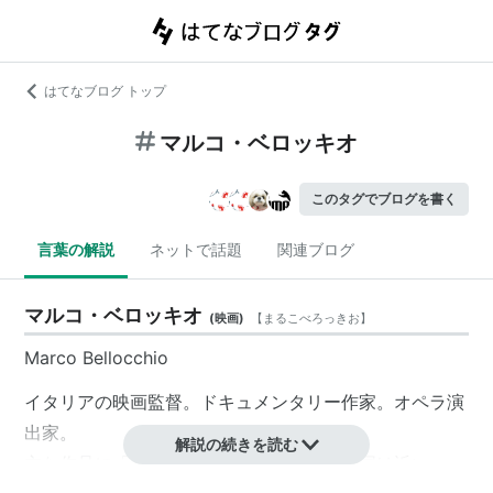
はてなブログ トップ
マルコ・ベロッキオ
このタグでブログを書く
言葉の解説
ネットで話題
関連ブログ
マルコ・ベロッキオ
(
映画
)
【
まるこべろっきお
】
Marco Bellocchio
イタリアの映画監督。ドキュメンタリー作家。オペラ演
出家。
解説の続きを読む
主な作品に「ポケットの中の握り拳」「中国は近い」