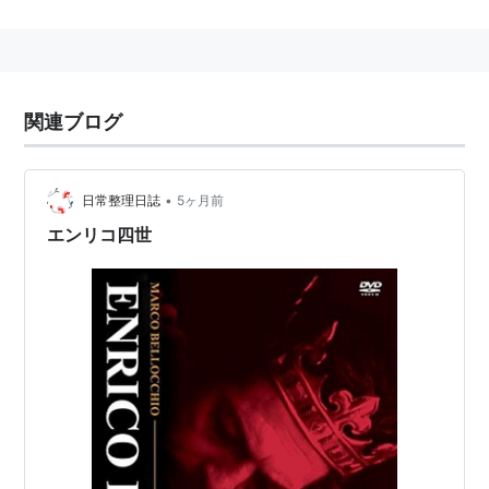
「愛と怒り」「父の名において」「凱旋行進」「虚空へ
の跳躍」「ヘンリー4世」「肉体の悪魔」「サバス」
「審判」「蝶の夢」「乳母」「母の微笑み」「夜よ、こ
んにちわ」など。
関連ブログ
肉体の悪魔 [DVD]
出版社/メーカー:
紀伊國屋書店
•
日常整理日誌
5ヶ月前
発売日:
2005/12/22
メディア:
DVD
エンリコ四世
購入
: 3人
クリック
: 90回
この商品を含むブログ (7件) を見る
Prince of Homburg [VHS]
出版社/メーカー:
Accent Cinema
発売日:
2003/09/23
メディア:
VHS
クリック
: 7回