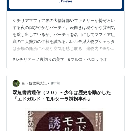
シチリアマフィア界の大物幹部やファミリーが勢ぞろい
する夜の煌びやかなパーティ。表向きは穏やかな雰囲気
を醸し出しているが、パーティを名目にしてマフィア組
織の二大勢力の仲裁を試みるパレルモ派大物ブシェッタ
は会場の随所に不穏な空気を感じ取る。建物内の賑やか
さと建物外の静寂さを交互に見遣る、ブシェッタの緊張
#
シチリアーノ裏切りの美学
#
マルコ・ベロッキオ
感をともなった視線の動きを丁寧に追うシーンはベロッ
キオの過去作品から抜き出された幾つかの印象的なシー
ンと交錯するように僕の脳内にオーバーラップされてく
•
る。登場人物の情動の初期段階に生起する心の機微を周
新・鯨飲馬読記
8年前
辺の事象と織り交ぜながら穿つ巧みな描写にはベロッキ
双魚書房通信（２０）～少年は歴史を動かした
オならではの、ただならぬ不吉な予感が映画の始まり
『エドガルド・モルターラ誘拐事件』
に…