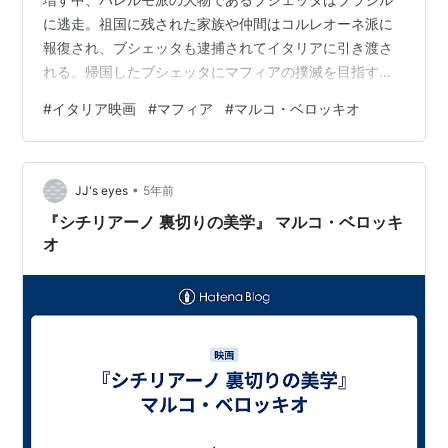
に逃走。祖国に残された家族や仲間はコルレオーネ派に
報復され、ブシェッタも逮捕されてイタリアに引き渡さ
れる。帰国したブシェッタにマフィアの撲滅を目指すフ
ァルコーネ判事が協力を依頼。麻薬取引と殺人が横行す
#
イタリア映画
#
マフィア
#
マルコ・ベロッキオ
る犯罪組織コーザ・ノストラに幻滅していたブシェッタ
は、判事への協力を決意す」シネマトゥデイ 知った顔が
ないので、ハリウッド映画のような派手さはありませ
•
ん。 そういった意味では少し退屈でした。 展開的にはわ
JJ's eyes
5年前
かりやすいです。 それでは・・・。 2019年 イタリア /
『シチリアーノ 裏切りの美学』 マルコ・ベロッキ
フランス / ブラジル / ド…
オ