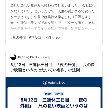
楽しい楽しい夏休みも終わってしまいました。 会社に行
かなくていい、というだけで、人生の質がまるで変った
かのようです。午前中は柔軟体操をしたり日課をすま
せ、午後はベランダで本を読んで、ギターを弾く。それ
から夕飯を作ってワインを飲んで寝る。定年になったら
毎日をそうやって過ごすのが今から待ち遠しくてなりま
#
夜の外側
#
マルコ・ベロッキオ
せん。 仕事が始まった今朝は久方ぶりに登る朝陽を見ま
した。それだけは悪くありません。 自民党の総裁選も酷
い顔ぶれが並んでいます。石破や河野は論外ですが、統
•
一教会とべったりの小林をやたらとマスコミがプッシュ
BearLog PART2
2年前
しているのが気になります。今朝もXでトレンドに上がっ
8月12日 三連休三日目 「夜の外側」 尺の長
てましたし。テレビもこの調子で、候補者らの情…
い映画というのはたいてい名作、の法則