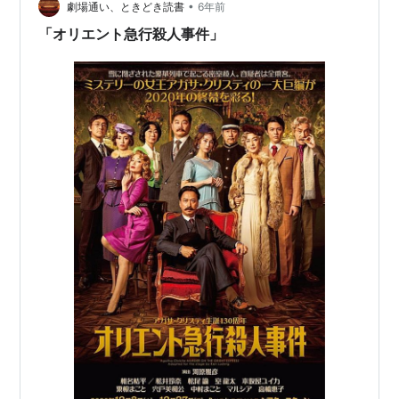
•
意味で“リターンネーム”と呼びます。 苗字か下の名前の
劇場通い、ときどき読書
6年前
どちらか、あるいはマルシアさんの様にブラジル名だけ
「オリエント急行殺人事件」
を芸名に…