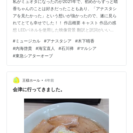
私がミュオタになったのが2021年で、初めからずっと晴
香ちゃんのことは好きだったこともあり、「アナスタシ
アを見たかった」という想いが強かったので、遂に見ら
れてとても幸せでした！！ 作品概要 キャスト 作品の感
想 LEDパネルを使用した映像背景 翻訳と訳詞がいい
「Home, Love, Family」 キャスト感想 作品概要
#
ミュージカル
#
アナスタシア
#
木下晴香
Anastasia脚本：Terrence McNally（テレンス・マクナリ
#
内海啓貴
#
海宝直人
#
石川禅
#
マルシア
ー）作詞：Lynn Ahrens（リン・アレンズ）作曲：
#
東急シアターオーブ
Stephen Flaherty（スティーブン・フラーティ）初演：
2016年 ハートフォード 2017年 BW Anastasia (Ori…
•
王様ホール
4年前
会津に行ってきました。