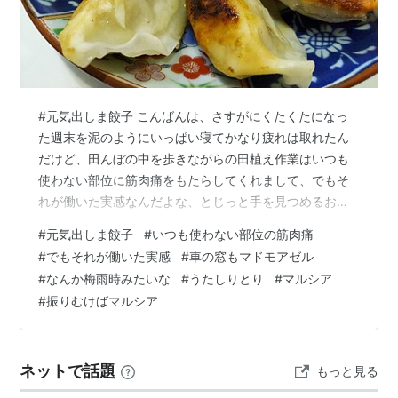
#元気出しま餃子 こんばんは、さすがにくたくたになっ
た週末を泥のようにいっぱい寝てかなり疲れは取れたん
だけど、田んぼの中を歩きながらの田植え作業はいつも
使わない部位に筋肉痛をもたらしてくれまして、でもそ
れが働いた実感なんだよな、とじっと手を見つめるおむ
こんです。今日は１日雨降りで車の窓もマドモアゼル...
#
元気出しま餃子
#
いつも使わない部位の筋肉痛
じゃなくって、曇りがちで、外気を入れたりエアコンつ
#
でもそれが働いた実感
#
車の窓もマドモアゼル
けたり電熱線入れたり、なんか梅雨時みたいな。そして
#
なんか梅雨時みたいな
#
うたしりとり
#
マルシア
夜は夜でまた冷えてきて、明日はまた気温差の激しい１
#
振りむけばマルシア
日だとか。もうシンプルに早く半袖ワイシャツで仕事し
たいのに、なかなかタイミングが難しい今日この頃です
ね。 ALEGRIA (アレグリア)マルシア…
ネットで話題
もっと見る