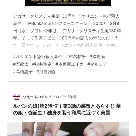
アガサ・クリスティ生誕130周年 「オリエント急行殺人
事件」 ＠Bunkamuraシアターコクーン ・2020年12月9
日（水）ソワレ 今年は、 アガサ・クリスティ生誕130周
年、そして作家デビュー100周年の記念の年なのだそう
で、日本では、この「オリエント急行殺人事件」の舞台
の他、12月18日には映画「ナイル殺人事件」が公開にな
#
オリエント急行殺人事件
#
椎名桔平
#
松尾諭
るそうです！まさに今年は、アガサ・クリスティイヤー
#
室龍太
#
松井玲奈
#
本仮屋ユイカ
#
マルシア
なんですね！ さて、オリエント急行殺人事件。アガサ・
#
高橋惠子
#
河原雅彦
クリスティの超有名な作品。知ってるような、知らない
ような…と思いながら、最後の最後の種明かしの結末ま
で見てから、ああっ！このお話、知ってるわー！…とな
りました（…
•
ぴえーるのテレビブログ
6年前
ルパンの娘(第2ｼﾘｰｽﾞ) 第3話の感想とあらすじ 華
の娘・杏誕生！独身を装う和馬に近づく美雲