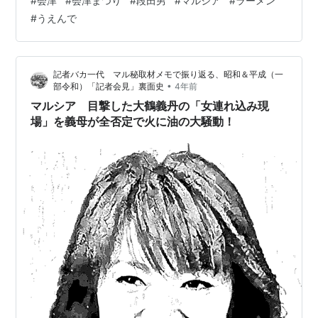
#
会津
#
会津まつり
#
段田男
#
マルシア
#
ラーメン
はるかさんも来ます。大河ドラマ「八重の桜」で主演を
#
うえんで
務めて以来、会津まつりには毎年来て下さっているとの
こと。会津まつりに行ったことがある夫の同僚いわく、
生で見る綾瀬はるかさんはテレビで観るよりも更に綺麗
記者バカ一代 マル秘取材メモで振り返る、昭和＆平成（一
で、とても顔がちっちゃいんだとのこと。 ……写真、い
•
部令和）「記者会見」裏面史
4年前
っぱい撮ったんですよ。でも、行列に出ている方々は…
マルシア 目撃した大鶴義丹の「女連れ込み現
場」を義母が全否定で火に油の大騒動！