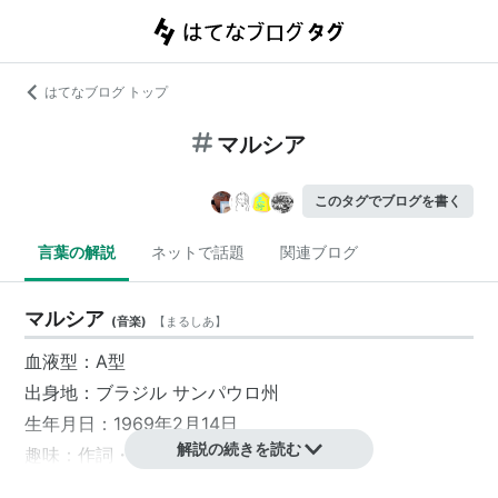
はてなブログ トップ
マルシア
このタグでブログを書く
言葉の解説
ネットで話題
関連ブログ
マルシア
(
音楽
)
【
まるしあ
】
血液型：A型
出身地：ブラジル サンパウロ州
生年月日：1969年2月14日
解説の続きを読む
趣味：作詞・作曲・ピアノ演奏
デビュー年：1989年