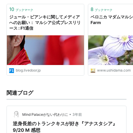
10
8
ブックマーク
ブックマーク
ジュール・ビアンキに関してメディア
ベロニカ マダムマルシア 
へのお願い： マルシア公式プレスリリ
Farm
ース : F1通信
blog.livedoor.jp
www.ushidama.com
関連ブログ
•
Mind Palaceがない代わりに
3年前
逆身長差のトランクキスが好き『アナスタシア』
9/20 M 感想