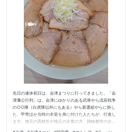
先日の連休初日は、会津まつりに行ってきました。「会
津藩公行列」は、会津にゆかりのある武将やら戊辰戦争
の○○隊（白虎隊以外にもある）やら新選組やらに扮し
た、甲冑ほか当時の衣装を身に付けた人たちが、行進し
ます。地元の高校生や地元の企業の方、姉妹都市の企業
の方なんかが参加しています。特別ゲストとして、綾瀬