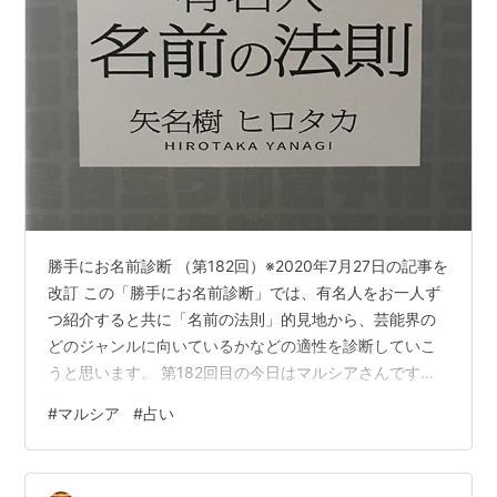
勝手にお名前診断 （第182回）※2020年7月27日の記事を
改訂 この「勝手にお名前診断」では、有名人をお一人ず
つ紹介すると共に「名前の法則」的見地から、芸能界の
どのジャンルに向いているかなどの適性を診断していこ
うと思います。 第182回目の今日はマルシアさんです。
このお名前は芸名です。 ローマ字で書くとMARUSHIA(英
#
マルシア
#
占い
字綴りではMARCIA)となり、最初と最後の文字の母音が
同じ「ア」である事がよくわかります。 この様なお名前
を「名前の法則」の世界では、最初の母音に戻るという