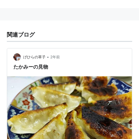
デビュー曲：「ふりむけばヨコハマ」
-
日系ブラジル人の歌手。
関連ブログ
最初は演歌歌手だったが、最近はブラジル系の楽曲が多
い。
•
大鶴義丹と2004年離婚。
げひらの草子
2年前
たかみーの見物