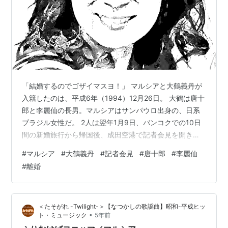
「結婚するのでゴザイマスヨ！」 マルシアと大鶴義丹が
入籍したのは、平成6年（1994）12月26日。 大鶴は唐十
郎と李麗仙の長男。マルシアはサンパウロ出身の、日系
ブラジル女性だ。 2人は翌年1月9日、バンコクでの10日
間の新婚旅行から帰国後、成田空港で記者会見を開き、
結婚を決めた理由について語った。 「お互い、好きなも
#
マルシア
#
大鶴義丹
#
記者会見
#
唐十郎
#
李麗仙
のは別々だけど、嫌いなものが一緒のところかな」（大
#
離婚
鶴） 「さっぱりしているところ。この人ならついていけ
るって思う。私がついていくのではなく、お互いがつい
ていける。付き合い始めてすぐプロポーズされて、ハイ
＜たそがれ -Twilight-＞【なつかしの歌謡曲】昭和-平成ヒッ
と答えました。女性の喜びを初めて味わいました。で
•
ト・ミュージック
5年前
も、まだ（結婚指輪は）私、なさ…