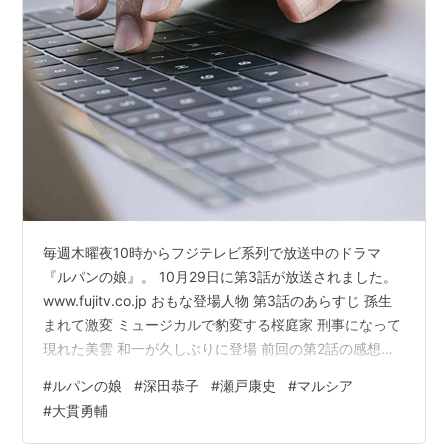
毎週木曜夜10時からフジテレビ系列で放送中のドラマ
『ルパンの娘』。 10月29日に第3話が放送されました。
www.fujitv.co.jp おもな登場人物 第3話のあらすじ 孫生
まれて激変 ミュージカルで豹変する桜庭家 刑事になって
現れた美雲 和一が久しぶりに登場 前回の第2話の感想は
こちら。↓ www.lovetv.site おもな登場人物 三雲華：深
#
ルパンの娘
#
深田恭子
#
瀬戸康史
#
マルシア
田恭子さん…Lの一族の娘。Lの一族が指名手配の上、全
#
大貫勇輔
員死亡したと思われている。代々警察官の家柄である和
馬と恋に落ち、数々の苦難の末結ばれた。和馬にもう泥