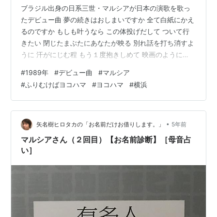
ブラジル出身の日系三世・マルシアが日本の演歌を歌っ
たデビュー曲 夢の続きはおしまいですか 全て白紙にかえ
るのですか もしも叶うなら この体投げだして ついて行
きたい 閉じたまぶたにあなたが映る 別れ話を打ち消すよ
うに 汗がにじむ程 もう１度抱きしめて 映画のように
www.youtube.com タイトル ふりむけばヨコハマ アーチ
#
1989年
#
デビュー曲
#
マルシア
スト マルシア 作詞 たきのえいじ 作曲 猪俣公章 編曲 竜
#
ふりむけばヨコハマ
#
ヨコハマ
#
横浜
崎孝路 リリース 1989/1/21 レコード会社 日本コロムビ
ア 最高位 オリコン18位 ＜ほかの動画も見る＞ ▼「ふり
むけばヨコハマ」のテレビCM www.youtube.com ▼デ
ビューから40年、…
•
矢名樹ヒロタカの「お名前だけお借りします。」
5年前
マルシアさん（２回目）【お名前診断】［母音占
い］