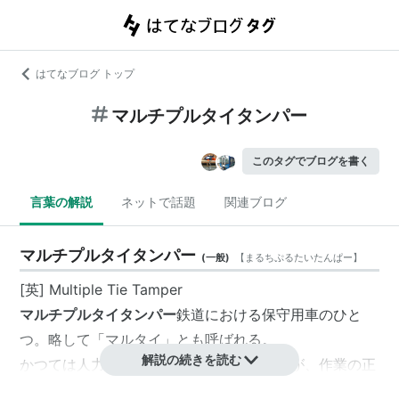
はてなブログ トップ
マルチプルタイタンパー
このタグでブログを書く
言葉の解説
ネットで話題
関連ブログ
マルチプルタイタンパー
(
一般
)
【
まるちぷるたいたんぱー
】
[英] Multiple Tie Tamper
マルチプルタイタンパー
鉄道における保守用車のひと
つ。略して「
マルタイ
」とも呼ばれる。
解説の続きを読む
かつては人力に頼っていた保線作業だったが、作業の正
確さ・迅速性への要望が高まってくるなかで開発された