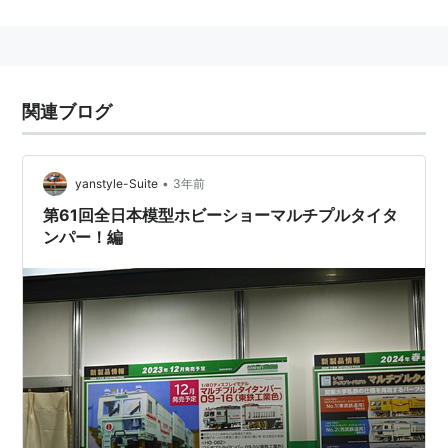
万能保線用車両である。
タンピング（砂利のつき固め）、レベリング（線路の高
さの調整）、ライニング（線路の曲がりの修正）を一度
に行うことができる大型機械で、1時間に300-500mの
関連ブログ
保線作業が可能である。
•
yanstyle-Suite
3年前
第61回全日本模型ホビーショーマルチプルタイタ
ンパー！編