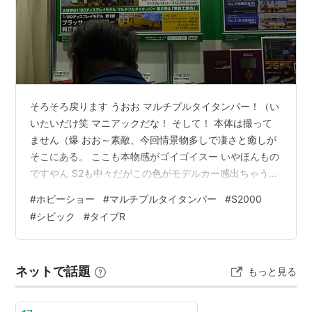
そろそろ戻ります うおお マルチプルタイタンパー！（い
いたいだけ笑 マニアックだな！ そして！ 本体は撮って
ません（爆 おお～素敵、今回情景物多しで凄さと癒しが
そこにある。 ここも本物感がゴイゴイスー いやほんもの
ですやん S2も中々だがこの色がモデルカー感出ちゃうの
が だが しかし本物にこの色あるからしょうがない。 あ
#
ホビーショー
#
マルチプルタイタンパー
#
S2000
ら あらこちらのEKも素敵 これまた良く出来てる（としか
#
シビック
#
タイプR
言いようがない これで外観カスタム出来たらなお最高だ
がそれ幾らよって つか出来れば面白い。 モデルカーの世
界もすごいことになってるのねでつづく。
ネットで話題
もっと見る