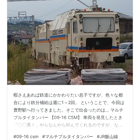
暇さえあれば鉄道にかかわりたい息子ですが、色々な都
合により鉄分補給は週に1～2回。 ということで、今回は
豊野駅へ行ってきました。そこで出会ったのは… マルチ
プルタイタンパー 【09-16 CSM】 車両を発見したとき
「〇〇系！」やらなんやら叫んでくれるのですが、なん
せ早口すぎて聞き取れない😿もう少しゆっくりしゃべっ
#
09-16 csm
#
マルチプルタイタンパー
#
JR飯山線
てくれると動画を上げる際に聞き直さずに済むのです