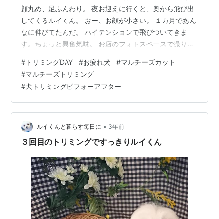
顔丸め、足ふんわり。 夜お迎えに行くと、奥から飛び出
してくるルイくん。 おー、お顔が小さい。 １カ月であん
なに伸びてたんだ。 ハイテンションで飛びついてきま
す。ちょっと興奮気味。 お店のフォトスペースで撮りた
いけど、なかなかじっとしてくれない。 スタッフさんが
#
トリミングDAY
#
お疲れ犬
#
マルチーズカット
押さえてくれてなんとか撮影。 お店の人がつけてくれた
#
マルチーズトリミング
赤いリボンが似合ってる。 白いタキシードスーツに蝶ネ
#
犬トリミングビフォーアフター
クタイつけてるみたい。 トリミング前はこちら。 ボリュ
ーミーでボサボサ。 これはこれで好きなんだけど、視界
が狭まって、毛が目に刺さるのが気になってた。 トリミ
ングでお顔がすっきり。それ…
•
ルイくんと暮らす毎日に
3年前
３回目のトリミングですっきりルイくん