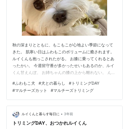
秋の深まりとともに、もこもこが心地よい季節になって
きた。 肌寒い日はふわもこのボリュームに癒されます。
ルイくんも抱っこされたがる。 お膝に乗ってくれるとあ
ったかい。 今週留守番が多かったせいもあるのか、ルイ
くん甘えんぼ。 お姉ちゃんの膝の上から離れない。 ん？
眠くなってきた？我慢してる？ あ、寝ちゃった。 お姉ち
#
ふわもこ犬
#
犬との暮らし
#
トリミングDAY
ゃん動けないけど、幸せそう。 私がしゃがんだ時も、す
#
マルチーズカット
#
マルチーズトリミング
かさず膝に乗ってくる。 そして、うとうと… あったかい
布団の上も好き。 また、うとうと… 眠ってる姿に癒され
ます。 寒いかなと思って服を着せると、気づいたら脱ご
うとしてる。 脱げるの？ よいしょ、よいしょ、 あと、
•
ルイくんと暮らす毎日に
3年前
もうちょっと… 脱…
トリミングDAY、おつかれルイくん