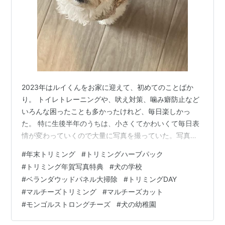
2023年はルイくんをお家に迎えて、初めてのことばか
り。 トイレトレーニングや、吠え対策、噛み癖防止など
いろんな困ったことも多かったけれど、毎日楽しかっ
た。 特に生後半年のうちは、小さくてかわいくて毎日表
情が変わっていくので大量に写真を撮っていた。写真の
整理も兼ねてブログに綴り始めてみたけれど、その時々
#
年末トリミング
#
トリミングハーブパック
の気持ちが言葉で残るのはいいものだなと思います。た
#
トリミング年賀写真特典
#
犬の学校
くさんの幸せや癒しをくれて、今となってはルイくんの
#
ベランダウッドパネル大掃除
#
トリミングDAY
いない生活は考えられなくなりました。 そんなルイく
#
マルチーズトリミング
#
マルチーズカット
ん、お正月前に2023年最後のトリミング。 トリミングシ
#
モンゴルストロングチーズ
#
犬の幼稚園
ョップも年末は混雑するとのことで、10月1日に一斉予約
受付開始。 10月、11月のトリミン…